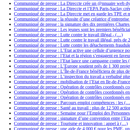
Communiqué de presse : La Direccte crée un @nnuaire web 
Communiqué de presse : La Direccte et l’EPA Paris-Saclay cré
Communiqué de presse : La Direccte met en garde les TPE et 
Communiqué de presse : la réussite d’une créatrice d’entrepris
Communiqué de presse : la signature des dix premières Charte
Communiqué de presse : Les jeunes sont les premiers bénéficia
Communiqué de presse : Lutte contre le travail illégal - (…)
Communiqué de presse : Lutte contre le travail illégal, près de 
Communiqué de presse : Lutte contre les détachements fraudul
Communiqué de presse : L’Etat active une cellule d’urgence p
Communiqué de presse : l’Etat et la région s’engagent en fave
Communiqué de presse : l’Etat lance une campagne contre les 
Communiqué de presse : L’Europe soutient près de 1 300 proje
Communiqué de presse : L’Île-de-France bénéficiera de plus d
Communiqué de presse : L’inspection du travail a verbalisé plu
Communiqué de presse : mobilisation de l’Etat en Ile-de-Franc
Communiqué de presse : Opération de contrôles coordonnés co
Communiqué de presse : Opération de contrôles coordonnés en
Communiqué de presse : Opération de contrôles coordonnés en
Communiqué de presse : Parcours emploi compétences : les (…
Communiqué de presse : Santé au travail : plus de 12 500 acti
Communiqué de presse : Semaine pour l’Emploi des Personne
Communiqué de presse : signature d’une convention entre l’Eta
Communiqué de presse : Tourisme et innovation : appel à (…)
Communiqué de presse : une aide de 4 000 € pour les PME, u