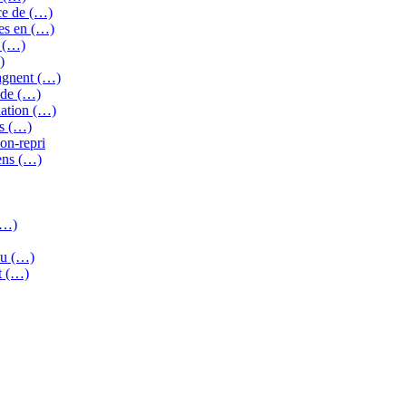
ce de (…)
es en (…)
E (…)
)
gagnent (…)
 de (…)
iation (…)
es (…)
on-repri
iens (…)
(…)
 ou (…)
et (…)