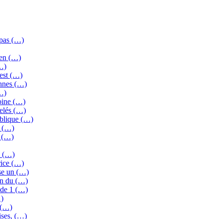
 pas (…)
 en (…)
…)
’est (…)
ennes (…)
…)
oine (…)
elés (…)
ublique (…)
r (…)
s (…)
0 (…)
rice (…)
se un (…)
on du (…)
 de 1 (…)
…)
 (…)
ises, (…)