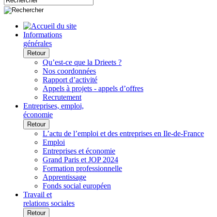
Informations
générales
Retour
Qu’est-ce que la Drieets ?
Nos coordonnées
Rapport d’activité
Appels à projets - appels d’offres
Recrutement
Entreprises, emploi,
économie
Retour
L’actu de l’emploi et des entreprises en Ile-de-France
Emploi
Entreprises et économie
Grand Paris et JOP 2024
Formation professionnelle
Apprentissage
Fonds social européen
Travail et
relations sociales
Retour