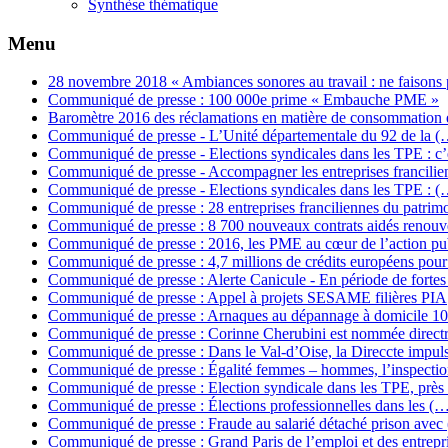
Synthèse thématique
Menu
28 novembre 2018 « Ambiances sonores au travail : ne faisons
Communiqué de presse : 100 000e prime « Embauche PME »
Baromètre 2016 des réclamations en matière de consommation
Communiqué de presse - L’Unité départementale du 92 de la (
Communiqué de presse - Elections syndicales dans les TPE : c
Communiqué de presse - Accompagner les entreprises francili
Communiqué de presse - Elections syndicales dans les TPE : (
Communiqué de presse : 28 entreprises franciliennes du patrim
Communiqué de presse : 8 700 nouveaux contrats aidés renouv
Communiqué de presse : 2016, les PME au cœur de l’action p
Communiqué de presse : 4,7 millions de crédits européens pou
Communiqué de presse : Alerte Canicule - En période de forte
Communiqué de presse : Appel à projets SESAME filières PIA
Communiqué de presse : Arnaques au dépannage à domicile 1
Communiqué de presse : Corinne Cherubini est nommée direct
Communiqué de presse : Dans le Val-d’Oise, la Direccte impul
Communiqué de presse : Égalité femmes – hommes, l’inspecti
Communiqué de presse : Election syndicale dans les TPE, près
Communiqué de presse : Élections professionnelles dans les (
Communiqué de presse : Fraude au salarié détaché prison avec
Communiqué de presse : Grand Paris de l’emploi et des entrepr