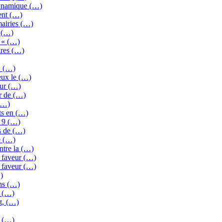
dynamique (…)
ent (…)
mairies (…)
e (…)
s « (…)
ires (…)
2 (…)
eux le (…)
our (…)
ur de (…)
(…)
ts en (…)
e 9 (…)
s de (…)
e (…)
ntre la (…)
 faveur (…)
 faveur (…)
)
ons (…)
s (…)
t, (…)
n (…)