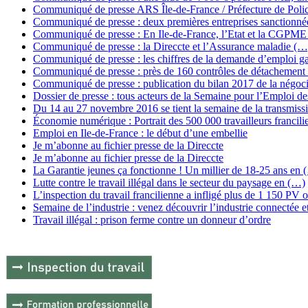
Communiqué de presse ARS Île-de-France / Préfecture de Poli
Communiqué de presse : deux premières entreprises sanctionné
Communiqué de presse : En Ile-de-France, l’Etat et la CGPM
Communiqué de presse : la Direccte et l’Assurance maladie (…
Communiqué de presse : les chiffres de la demande d’emploi 
Communiqué de presse : près de 160 contrôles de détachement
Communiqué de presse : publication du bilan 2017 de la négoc
Dossier de presse : tous acteurs de la Semaine pour l’Emploi d
Du 14 au 27 novembre 2016 se tient la semaine de la transmissi
Économie numérique : Portrait des 500 000 travailleurs francil
Emploi en Ile-de-France : le début d’une embellie
Je m’abonne au fichier presse de la Direccte
Je m’abonne au fichier presse de la Direccte
La Garantie jeunes ça fonctionne ! Un millier de 18-25 ans en 
Lutte contre le travail illégal dans le secteur du paysage en (…)
L’inspection du travail francilienne a infligé plus de 1 150 PV
Semaine de l’industrie : venez découvrir l’industrie connectée 
Travail illégal : prison ferme contre un donneur d’ordre