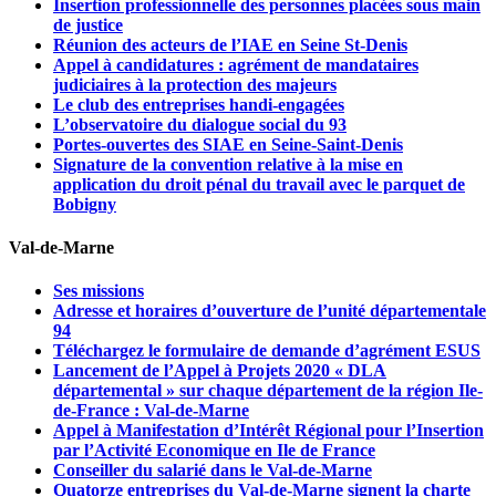
Insertion professionnelle des personnes placées sous main
de justice
Réunion des acteurs de l’IAE en Seine St-Denis
Appel à candidatures : agrément de mandataires
judiciaires à la protection des majeurs
Le club des entreprises handi-engagées
L’observatoire du dialogue social du 93
Portes-ouvertes des SIAE en Seine-Saint-Denis
Signature de la convention relative à la mise en
application du droit pénal du travail avec le parquet de
Bobigny
Val-de-Marne
Ses missions
Adresse et horaires d’ouverture de l’unité départementale
94
Téléchargez le formulaire de demande d’agrément ESUS
Lancement de l’Appel à Projets 2020 « DLA
départemental » sur chaque département de la région Ile-
de-France : Val-de-Marne
Appel à Manifestation d’Intérêt Régional pour l’Insertion
par l’Activité Economique en Ile de France
Conseiller du salarié dans le Val-de-Marne
Quatorze entreprises du Val-de-Marne signent la charte