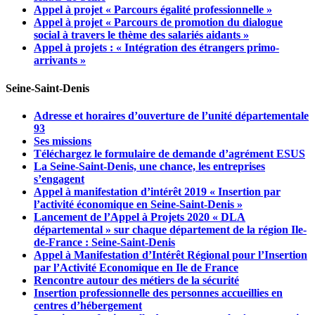
Appel à projet « Parcours égalité professionnelle »
Appel à projet « Parcours de promotion du dialogue
social à travers le thème des salariés aidants »
Appel à projets : « Intégration des étrangers primo-
arrivants »
Seine-Saint-Denis
Adresse et horaires d’ouverture de l’unité départementale
93
Ses missions
Téléchargez le formulaire de demande d’agrément ESUS
La Seine-Saint-Denis, une chance, les entreprises
s’engagent
Appel à manifestation d’intérêt 2019 « Insertion par
l’activité économique en Seine-Saint-Denis »
Lancement de l’Appel à Projets 2020 « DLA
départemental » sur chaque département de la région Ile-
de-France : Seine-Saint-Denis
Appel à Manifestation d’Intérêt Régional pour l’Insertion
par l’Activité Economique en Ile de France
Rencontre autour des métiers de la sécurité
Insertion professionnelle des personnes accueillies en
centres d’hébergement