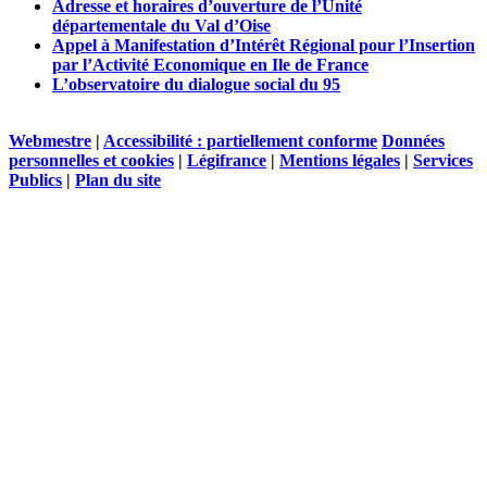
Adresse et horaires d’ouverture de l’Unité
départementale du Val d’Oise
Appel à Manifestation d’Intérêt Régional pour l’Insertion
par l’Activité Economique en Ile de France
L’observatoire du dialogue social du 95
Webmestre
|
Accessibilité : partiellement conforme
Données
personnelles et cookies
|
Légifrance
|
Mentions légales
|
Services
Publics
|
Plan du site