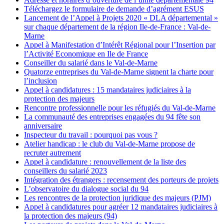
Téléchargez le formulaire de demande d’agrément ESUS
Lancement de l’Appel à Projets 2020 « DLA départemental »
sur chaque département de la région Ile-de-France : Val-de-
Marne
Appel à Manifestation d’Intérêt Régional pour l’Insertion par
l’Activité Economique en Ile de France
Conseiller du salarié dans le Val-de-Marne
Quatorze entreprises du Val-de-Marne signent la charte pour
l’inclusion
Appel à candidatures : 15 mandataires judiciaires à la
protection des majeurs
Rencontre professionnelle pour les réfugiés du Val-de-Marne
La communauté des entreprises engagées du 94 fête son
anniversaire
Inspecteur du travail : pourquoi pas vous ?
Atelier handicap : le club du Val-de-Marne propose de
recruter autrement
Appel à candidature : renouvellement de la liste des
conseillers du salarié 2023
Intégration des étrangers : recensement des porteurs de projets
L’observatoire du dialogue social du 94
Les rencontres de la protection juridique des majeurs (PJM)
Appel à candidatures pour agréer 12 mandataires judiciaires à
la protection des majeurs (94)