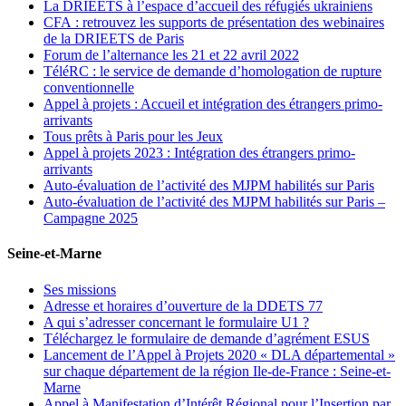
La DRIEETS à l’espace d’accueil des réfugiés ukrainiens
CFA : retrouvez les supports de présentation des webinaires
de la DRIEETS de Paris
Forum de l’alternance les 21 et 22 avril 2022
TéléRC : le service de demande d’homologation de rupture
conventionnelle
Appel à projets : Accueil et intégration des étrangers primo-
arrivants
Tous prêts à Paris pour les Jeux
Appel à projets 2023 : Intégration des étrangers primo-
arrivants
Auto-évaluation de l’activité des MJPM habilités sur Paris
Auto-évaluation de l’activité des MJPM habilités sur Paris –
Campagne 2025
Seine-et-Marne
Ses missions
Adresse et horaires d’ouverture de la DDETS 77
A qui s’adresser concernant le formulaire U1 ?
Téléchargez le formulaire de demande d’agrément ESUS
Lancement de l’Appel à Projets 2020 « DLA départemental »
sur chaque département de la région Ile-de-France : Seine-et-
Marne
Appel à Manifestation d’Intérêt Régional pour l’Insertion par