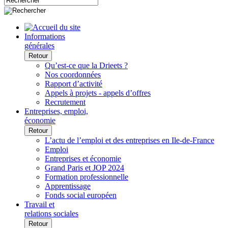
Informations
générales
Retour
Qu’est-ce que la Drieets ?
Nos coordonnées
Rapport d’activité
Appels à projets - appels d’offres
Recrutement
Entreprises, emploi,
économie
Retour
L’actu de l’emploi et des entreprises en Ile-de-France
Emploi
Entreprises et économie
Grand Paris et JOP 2024
Formation professionnelle
Apprentissage
Fonds social européen
Travail et
relations sociales
Retour