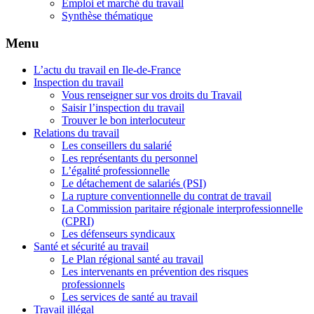
Emploi et marché du travail
Synthèse thématique
Menu
L’actu du travail en Ile-de-France
Inspection du travail
Vous renseigner sur vos droits du Travail
Saisir l’inspection du travail
Trouver le bon interlocuteur
Relations du travail
Les conseillers du salarié
Les représentants du personnel
L’égalité professionnelle
Le détachement de salariés (PSI)
La rupture conventionnelle du contrat de travail
La Commission paritaire régionale interprofessionnelle
(CPRI)
Les défenseurs syndicaux
Santé et sécurité au travail
Le Plan régional santé au travail
Les intervenants en prévention des risques
professionnels
Les services de santé au travail
Travail illégal