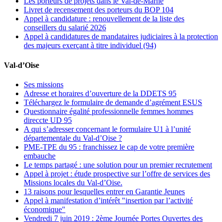
Les porteurs de projets dans le Val-de-Marne
Livret de recensement des porteurs du BOP 104
Appel à candidature : renouvellement de la liste des
conseillers du salarié 2026
Appel à candidatures de mandataires judiciaires à la protection
des majeurs exerçant à titre individuel (94)
Val-d’Oise
Ses missions
Adresse et horaires d’ouverture de la DDETS 95
Téléchargez le formulaire de demande d’agrément ESUS
Questionnaire égalité professionnelle femmes hommes
direccte UD 95
A qui s’adresser concernant le formulaire U1 à l’unité
départementale du Val-d’Oise ?
PME-TPE du 95 : franchissez le cap de votre première
embauche
Le temps partagé : une solution pour un premier recrutement
Appel à projet : étude prospective sur l’offre de services des
Missions locales du Val-d’Oise.
13 raisons pour lesquelles entrer en Garantie Jeunes
Appel à manifestation d’intérêt "insertion par l’activité
économique"
Vendredi 7 juin 2019 : 2ème Journée Portes Ouvertes des