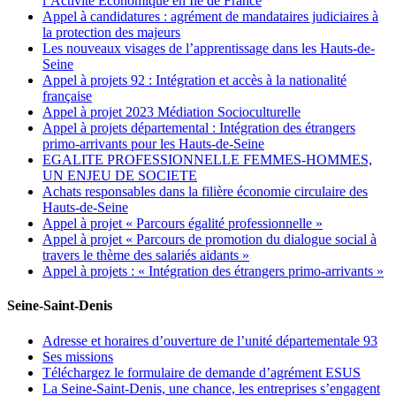
l’Activité Economique en Ile de France
Appel à candidatures : agrément de mandataires judiciaires à
la protection des majeurs
Les nouveaux visages de l’apprentissage dans les Hauts-de-
Seine
Appel à projets 92 : Intégration et accès à la nationalité
française
Appel à projet 2023 Médiation Socioculturelle
Appel à projets départemental : Intégration des étrangers
primo-arrivants pour les Hauts-de-Seine
EGALITE PROFESSIONNELLE FEMMES-HOMMES,
UN ENJEU DE SOCIETE
Achats responsables dans la filière économie circulaire des
Hauts-de-Seine
Appel à projet « Parcours égalité professionnelle »
Appel à projet « Parcours de promotion du dialogue social à
travers le thème des salariés aidants »
Appel à projets : « Intégration des étrangers primo-arrivants »
Seine-Saint-Denis
Adresse et horaires d’ouverture de l’unité départementale 93
Ses missions
Téléchargez le formulaire de demande d’agrément ESUS
La Seine-Saint-Denis, une chance, les entreprises s’engagent