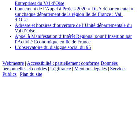
Entreprises du Val-d’Oise
Lancement de l’Appel à Projets 2020 « DLA départemental »
sur chaque département de la région Ile-de-France : Val-
d’Oise
Adresse et horaires d’ouverture de l’Unité départementale du
Val d’Oise
Appel à Manifestation d’Intérêt Régional pour l’Insertion par
l’Activité Economique en Ile de France
L’observatoire du dialogue social du 95
Webmestre
|
Accessibilité : partiellement conforme
Données
personnelles et cookies
|
Légifrance
|
Mentions légales
|
Services
Publics
|
Plan du site