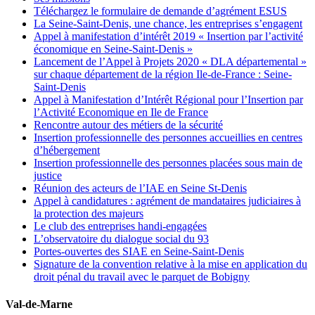
Téléchargez le formulaire de demande d’agrément ESUS
La Seine-Saint-Denis, une chance, les entreprises s’engagent
Appel à manifestation d’intérêt 2019 « Insertion par l’activité
économique en Seine-Saint-Denis »
Lancement de l’Appel à Projets 2020 « DLA départemental »
sur chaque département de la région Ile-de-France : Seine-
Saint-Denis
Appel à Manifestation d’Intérêt Régional pour l’Insertion par
l’Activité Economique en Ile de France
Rencontre autour des métiers de la sécurité
Insertion professionnelle des personnes accueillies en centres
d’hébergement
Insertion professionnelle des personnes placées sous main de
justice
Réunion des acteurs de l’IAE en Seine St-Denis
Appel à candidatures : agrément de mandataires judiciaires à
la protection des majeurs
Le club des entreprises handi-engagées
L’observatoire du dialogue social du 93
Portes-ouvertes des SIAE en Seine-Saint-Denis
Signature de la convention relative à la mise en application du
droit pénal du travail avec le parquet de Bobigny
Val-de-Marne