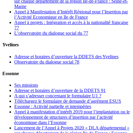
sur chaque département de la région Ile-de-France : Seine-et-
Marne
Appel à Manifestation d’Intérêt Régional pour l’Insertion par
l’Activité Economique en Ile de France
Appel à projets : Intégration et accès à la nationalité française
77
L’observatoire du dialogue social du 77
Yvelines
Adresse et horaires d’ouverture la DDETS des Yvelines
Observatoire du dialogue social 78
Essonne
Ses missions
Adresse et horaires d’ouverture de la DDETS 91
A qui s’adresser concernant le formulaire U1 ?
Téléchargez le formulaire de demande d’agrément ESUS
Essonne : Activité partielle et intempéries
Appel à manifestation d’intérêt 2019 pour l’implantation ou le
développement de structures d’insertion par l’activité
économique dans l’Essonne
Lancement de l’Appel à Projets 2020 « DLA départemental »