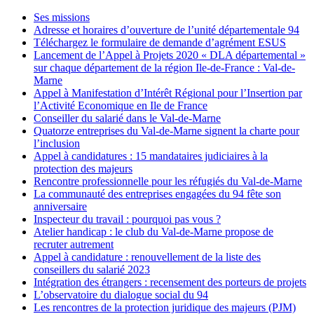
Ses missions
Adresse et horaires d’ouverture de l’unité départementale 94
Téléchargez le formulaire de demande d’agrément ESUS
Lancement de l’Appel à Projets 2020 « DLA départemental »
sur chaque département de la région Ile-de-France : Val-de-
Marne
Appel à Manifestation d’Intérêt Régional pour l’Insertion par
l’Activité Economique en Ile de France
Conseiller du salarié dans le Val-de-Marne
Quatorze entreprises du Val-de-Marne signent la charte pour
l’inclusion
Appel à candidatures : 15 mandataires judiciaires à la
protection des majeurs
Rencontre professionnelle pour les réfugiés du Val-de-Marne
La communauté des entreprises engagées du 94 fête son
anniversaire
Inspecteur du travail : pourquoi pas vous ?
Atelier handicap : le club du Val-de-Marne propose de
recruter autrement
Appel à candidature : renouvellement de la liste des
conseillers du salarié 2023
Intégration des étrangers : recensement des porteurs de projets
L’observatoire du dialogue social du 94
Les rencontres de la protection juridique des majeurs (PJM)