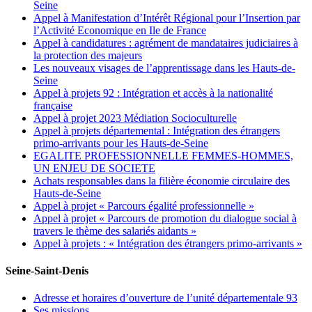
Seine
Appel à Manifestation d’Intérêt Régional pour l’Insertion par
l’Activité Economique en Ile de France
Appel à candidatures : agrément de mandataires judiciaires à
la protection des majeurs
Les nouveaux visages de l’apprentissage dans les Hauts-de-
Seine
Appel à projets 92 : Intégration et accès à la nationalité
française
Appel à projet 2023 Médiation Socioculturelle
Appel à projets départemental : Intégration des étrangers
primo-arrivants pour les Hauts-de-Seine
EGALITE PROFESSIONNELLE FEMMES-HOMMES,
UN ENJEU DE SOCIETE
Achats responsables dans la filière économie circulaire des
Hauts-de-Seine
Appel à projet « Parcours égalité professionnelle »
Appel à projet « Parcours de promotion du dialogue social à
travers le thème des salariés aidants »
Appel à projets : « Intégration des étrangers primo-arrivants »
Seine-Saint-Denis
Adresse et horaires d’ouverture de l’unité départementale 93
Ses missions