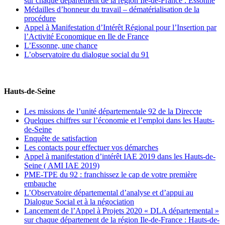
sur chaque département de la région Ile-de-France : Essonne
Médailles d’honneur du travail – dématérialisation de la
procédure
Appel à Manifestation d’Intérêt Régional pour l’Insertion par
l’Activité Economique en Ile de France
L’Essonne, une chance
L’observatoire du dialogue social du 91
Hauts-de-Seine
Les missions de l’unité départementale 92 de la Direccte
Quelques chiffres sur l’économie et l’emploi dans les Hauts-
de-Seine
Enquête de satisfaction
Les contacts pour effectuer vos démarches
Appel à manifestation d’intérêt IAE 2019 dans les Hauts-de-
Seine ( AMI IAE 2019)
PME-TPE du 92 : franchissez le cap de votre première
embauche
L’Observatoire départemental d’analyse et d’appui au
Dialogue Social et à la négociation
Lancement de l’Appel à Projets 2020 « DLA départemental »
sur chaque département de la région Ile-de-France : Hauts-de-