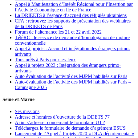
Appel à Manifestation d’Intérêt Régional pour l’Insertion par
l’Activité Economique en Ile de France
La DRIEETS à l’espace d’accueil des réfugiés ukrainiens
CFA : retrouvez les supports de présentation des webinaires
de la DRIEETS de Paris
Forum de l’alternance les 21 et 22 avril 2022
TéléRC : le service de demande d’homologation de rupture
conventionnelle
Appel à projets : Accueil et intégration des étrangers primo-
arrivants
Tous prêts à Paris pour les Jeux
Appel à projets 2023 : Intégration des étrangers primo-
arrivants
Auto-évaluation de l’activité des MJPM habilités sur Paris
Auto-évaluation de l’activité des MJPM habilités sur Paris –
Campagne 2025
Seine-et-Marne
Ses missions
Adresse et horaires d’ouverture de la DDETS 77
A qui s’adresser concernant le formulaire U1 ?
Téléchargez le formulaire de demande d’agrément ESUS
Lancement de l’Appel à Projets 2020 « DLA départemental »