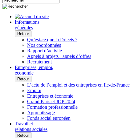
Informations
générales
Retour
Qu’est-ce que la Drieets ?
Nos coordonnées
Rapport d’activité
Appels à projets - appels d’offres
Recrutement
Entreprises, emploi,
économie
Retour
L’actu de l’emploi et des entreprises en Ile-de-France
Emploi
Entreprises et économie
Grand Paris et JOP 2024
Formation professionnelle
Apprentissage
Fonds social européen
Travail et
relations sociales
Retour