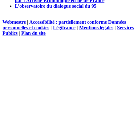
par l’Activité Economique en Ile de France
L’observatoire du dialogue social du 95
Webmestre
|
Accessibilité : partiellement conforme
Données
personnelles et cookies
|
Légifrance
|
Mentions légales
|
Services
Publics
|
Plan du site