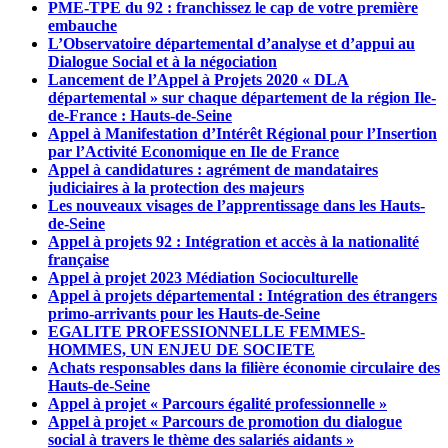
PME-TPE du 92 : franchissez le cap de votre première
embauche
L’Observatoire départemental d’analyse et d’appui au
Dialogue Social et à la négociation
Lancement de l’Appel à Projets 2020 « DLA
départemental » sur chaque département de la région Ile-
de-France : Hauts-de-Seine
Appel à Manifestation d’Intérêt Régional pour l’Insertion
par l’Activité Economique en Ile de France
Appel à candidatures : agrément de mandataires
judiciaires à la protection des majeurs
Les nouveaux visages de l’apprentissage dans les Hauts-
de-Seine
Appel à projets 92 : Intégration et accès à la nationalité
française
Appel à projet 2023 Médiation Socioculturelle
Appel à projets départemental : Intégration des étrangers
primo-arrivants pour les Hauts-de-Seine
EGALITE PROFESSIONNELLE FEMMES-
HOMMES, UN ENJEU DE SOCIETE
Achats responsables dans la filière économie circulaire des
Hauts-de-Seine
Appel à projet « Parcours égalité professionnelle »
Appel à projet « Parcours de promotion du dialogue
social à travers le thème des salariés aidants »