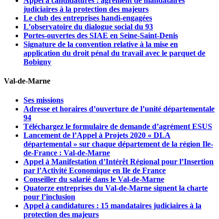
Appel à candidatures : agrément de mandataires
judiciaires à la protection des majeurs
Le club des entreprises handi-engagées
L’observatoire du dialogue social du 93
Portes-ouvertes des SIAE en Seine-Saint-Denis
Signature de la convention relative à la mise en
application du droit pénal du travail avec le parquet de
Bobigny
Val-de-Marne
Ses missions
Adresse et horaires d’ouverture de l’unité départementale
94
Téléchargez le formulaire de demande d’agrément ESUS
Lancement de l’Appel à Projets 2020 « DLA
départemental » sur chaque département de la région Ile-
de-France : Val-de-Marne
Appel à Manifestation d’Intérêt Régional pour l’Insertion
par l’Activité Economique en Ile de France
Conseiller du salarié dans le Val-de-Marne
Quatorze entreprises du Val-de-Marne signent la charte
pour l’inclusion
Appel à candidatures : 15 mandataires judiciaires à la
protection des majeurs