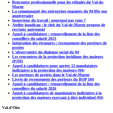
Rencontre professionnelle pour les réfugiés du Val-de-
Marne
La communauté des entreprises engagées du 94 fête son
anniversaire
Inspecteur du travail : pourquoi pas vous ?
Atelier handicap : le club du Val-de-Marne propose de
recruter autrement
Appel à candidature : renouvellement de la liste des
conseillers du salarié 2023
Intégration des étrangers : recensement des porteurs de
projets
L’observatoire du dialogue social du 94
Les rencontres de la protection juridique des majeurs
(PJM)
Appel à candidatures pour agréer 12 mandataires
judiciaires à la protection des majeurs (94)
Les porteurs de projets dans le Val-de-Marne
Livret de recensement des porteurs du BOP 104
Appel à candidature : renouvellement de la liste des
conseillers du salarié 2026
Appel à candidatures de mandataires judiciaires à la
protection des majeurs exerçant à titre individuel (94)
Val-d’Oise