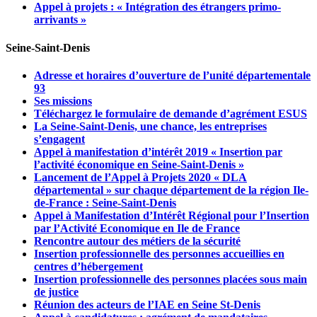
Appel à projets : « Intégration des étrangers primo-
arrivants »
Seine-Saint-Denis
Adresse et horaires d’ouverture de l’unité départementale
93
Ses missions
Téléchargez le formulaire de demande d’agrément ESUS
La Seine-Saint-Denis, une chance, les entreprises
s’engagent
Appel à manifestation d’intérêt 2019 « Insertion par
l’activité économique en Seine-Saint-Denis »
Lancement de l’Appel à Projets 2020 « DLA
départemental » sur chaque département de la région Ile-
de-France : Seine-Saint-Denis
Appel à Manifestation d’Intérêt Régional pour l’Insertion
par l’Activité Economique en Ile de France
Rencontre autour des métiers de la sécurité
Insertion professionnelle des personnes accueillies en
centres d’hébergement
Insertion professionnelle des personnes placées sous main
de justice
Réunion des acteurs de l’IAE en Seine St-Denis