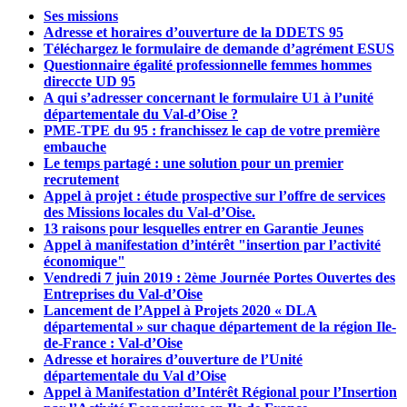
Ses missions
Adresse et horaires d’ouverture de la DDETS 95
Téléchargez le formulaire de demande d’agrément ESUS
Questionnaire égalité professionnelle femmes hommes
direccte UD 95
A qui s’adresser concernant le formulaire U1 à l’unité
départementale du Val-d’Oise ?
PME-TPE du 95 : franchissez le cap de votre première
embauche
Le temps partagé : une solution pour un premier
recrutement
Appel à projet : étude prospective sur l’offre de services
des Missions locales du Val-d’Oise.
13 raisons pour lesquelles entrer en Garantie Jeunes
Appel à manifestation d’intérêt "insertion par l’activité
économique"
Vendredi 7 juin 2019 : 2ème Journée Portes Ouvertes des
Entreprises du Val-d’Oise
Lancement de l’Appel à Projets 2020 « DLA
départemental » sur chaque département de la région Ile-
de-France : Val-d’Oise
Adresse et horaires d’ouverture de l’Unité
départementale du Val d’Oise
Appel à Manifestation d’Intérêt Régional pour l’Insertion