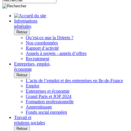
Informations
générales
Retour
Qu’est-ce que la Drieets ?
Nos coordonnées
Rapport d’activité
Appels à projets - appels d’offres
Recrutement
Entreprises, emploi,
économie
Retour
L’actu de l’emploi et des entreprises en Ile-de-France
Emploi
Entreprises et économie
Grand Paris et JOP 2024
Formation professionnelle
Apprentissage
Fonds social européen
Travail et
relations sociales
Retour