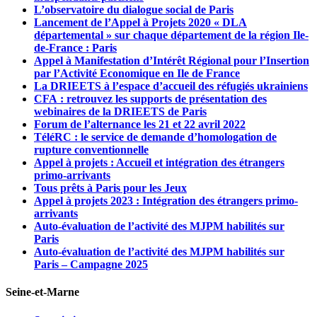
L’observatoire du dialogue social de Paris
Lancement de l’Appel à Projets 2020 « DLA
départemental » sur chaque département de la région Ile-
de-France : Paris
Appel à Manifestation d’Intérêt Régional pour l’Insertion
par l’Activité Economique en Ile de France
La DRIEETS à l’espace d’accueil des réfugiés ukrainiens
CFA : retrouvez les supports de présentation des
webinaires de la DRIEETS de Paris
Forum de l’alternance les 21 et 22 avril 2022
TéléRC : le service de demande d’homologation de
rupture conventionnelle
Appel à projets : Accueil et intégration des étrangers
primo-arrivants
Tous prêts à Paris pour les Jeux
Appel à projets 2023 : Intégration des étrangers primo-
arrivants
Auto-évaluation de l’activité des MJPM habilités sur
Paris
Auto-évaluation de l’activité des MJPM habilités sur
Paris – Campagne 2025
Seine-et-Marne