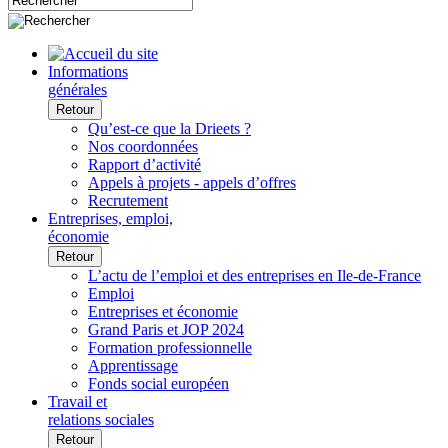
Informations
générales
Retour
Qu’est-ce que la Drieets ?
Nos coordonnées
Rapport d’activité
Appels à projets - appels d’offres
Recrutement
Entreprises, emploi,
économie
Retour
L’actu de l’emploi et des entreprises en Ile-de-France
Emploi
Entreprises et économie
Grand Paris et JOP 2024
Formation professionnelle
Apprentissage
Fonds social européen
Travail et
relations sociales
Retour