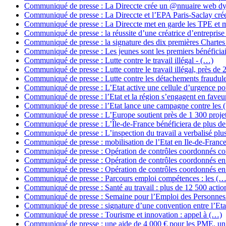
Communiqué de presse : La Direccte crée un @nnuaire web 
Communiqué de presse : La Direccte et l’EPA Paris-Saclay cré
Communiqué de presse : La Direccte met en garde les TPE et 
Communiqué de presse : la réussite d’une créatrice d’entrepris
Communiqué de presse : la signature des dix premières Charte
Communiqué de presse : Les jeunes sont les premiers bénéficia
Communiqué de presse : Lutte contre le travail illégal - (…)
Communiqué de presse : Lutte contre le travail illégal, près de 
Communiqué de presse : Lutte contre les détachements fraudul
Communiqué de presse : L’Etat active une cellule d’urgence p
Communiqué de presse : l’Etat et la région s’engagent en fave
Communiqué de presse : l’Etat lance une campagne contre les 
Communiqué de presse : L’Europe soutient près de 1 300 proje
Communiqué de presse : L’Île-de-France bénéficiera de plus d
Communiqué de presse : L’inspection du travail a verbalisé plu
Communiqué de presse : mobilisation de l’Etat en Ile-de-Franc
Communiqué de presse : Opération de contrôles coordonnés co
Communiqué de presse : Opération de contrôles coordonnés en
Communiqué de presse : Opération de contrôles coordonnés en
Communiqué de presse : Parcours emploi compétences : les (…
Communiqué de presse : Santé au travail : plus de 12 500 acti
Communiqué de presse : Semaine pour l’Emploi des Personne
Communiqué de presse : signature d’une convention entre l’Eta
Communiqué de presse : Tourisme et innovation : appel à (…)
Communiqué de presse : une aide de 4 000 € pour les PME, u