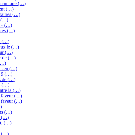
dynamique (…)
ent (…)
mairies (…)
e (…)
s « (…)
ires (…)
2 (…)
eux le (…)
our (…)
ur de (…)
(…)
ts en (…)
e 9 (…)
s de (…)
e (…)
ntre la (…)
 faveur (…)
 faveur (…)
)
ons (…)
s (…)
t, (…)
n (…)