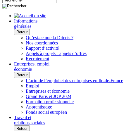
Informations
générales
Retour
Qu’est-ce que la Drieets ?
Nos coordonnées
Rapport d’activité
Appels à projets - appels d’offres
Recrutement
Entreprises, emploi,
économie
Retour
L’actu de l’emploi et des entreprises en Ile-de-France
Emploi
Entreprises et économie
Grand Paris et JOP 2024
Formation professionnelle
Apprentissage
Fonds social européen
Travail et
relations sociales
Retour