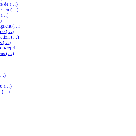
ce de (…)
es en (…)
E (…)
)
gagnent (…)
 de (…)
iation (…)
es (…)
on-repri
iens (…)
(…)
 ou (…)
et (…)