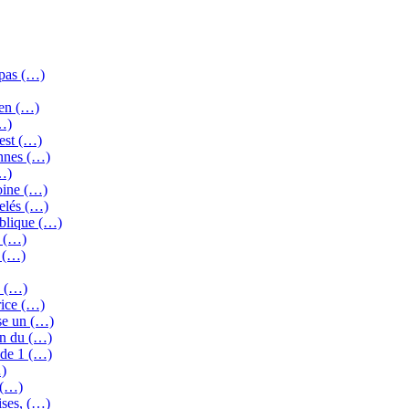
 pas (…)
 en (…)
…)
’est (…)
ennes (…)
…)
oine (…)
elés (…)
ublique (…)
r (…)
s (…)
0 (…)
rice (…)
se un (…)
on du (…)
 de 1 (…)
…)
 (…)
ises, (…)