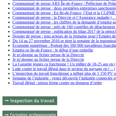
Communiqué de presse ARS Île-de-France / Préfecture de Poli
Communiqué de presse : deux premières entreprises sanctionné
Communiqué de presse : En Ile-de-France, l’Etat et la CGPM
Communiqué de presse : la Direccte et l’Assurance maladie (…
Communiqué de presse : les chiffres de la demande d’emploi 
Communiqué de presse : près de 160 contrôles de détachement
Communiqué de presse : publication du bilan 2017 de la négoc
Dossier de presse : tous acteurs de la Semaine pour l’Emploi d
Du 14 au 27 novembre 2016 se tient la semaine de la transmissi
Économie numérique : Portrait des 500 000 travailleurs francil
Emploi en Ile-de-France : le début d’une embellie
Je m’abonne au fichier presse de la Direccte
Je m’abonne au fichier presse de la Direccte
La Garantie jeunes ça fonctionne ! Un millier de 18-25 ans en 
Lutte contre le travail illégal dans le secteur du paysage en (…)
L’inspection du travail francilienne a infligé plus de 1 150 PV
Semaine de l’industrie : venez découvrir l’industrie connectée 
Travail illégal : prison ferme contre un donneur d’ordre