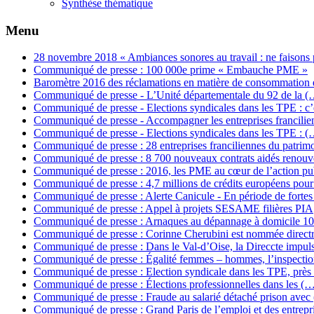
Synthèse thématique
Menu
28 novembre 2018 « Ambiances sonores au travail : ne faisons
Communiqué de presse : 100 000e prime « Embauche PME »
Baromètre 2016 des réclamations en matière de consommation
Communiqué de presse - L’Unité départementale du 92 de la (
Communiqué de presse - Elections syndicales dans les TPE : c
Communiqué de presse - Accompagner les entreprises francili
Communiqué de presse - Elections syndicales dans les TPE : (
Communiqué de presse : 28 entreprises franciliennes du patrim
Communiqué de presse : 8 700 nouveaux contrats aidés renouv
Communiqué de presse : 2016, les PME au cœur de l’action p
Communiqué de presse : 4,7 millions de crédits européens pou
Communiqué de presse : Alerte Canicule - En période de forte
Communiqué de presse : Appel à projets SESAME filières PIA
Communiqué de presse : Arnaques au dépannage à domicile 1
Communiqué de presse : Corinne Cherubini est nommée direct
Communiqué de presse : Dans le Val-d’Oise, la Direccte impul
Communiqué de presse : Égalité femmes – hommes, l’inspecti
Communiqué de presse : Election syndicale dans les TPE, près
Communiqué de presse : Élections professionnelles dans les (
Communiqué de presse : Fraude au salarié détaché prison avec
Communiqué de presse : Grand Paris de l’emploi et des entrepr