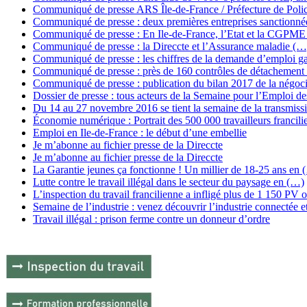
Communiqué de presse ARS Île-de-France / Préfecture de Poli
Communiqué de presse : deux premières entreprises sanctionné
Communiqué de presse : En Ile-de-France, l’Etat et la CGPM
Communiqué de presse : la Direccte et l’Assurance maladie (…
Communiqué de presse : les chiffres de la demande d’emploi 
Communiqué de presse : près de 160 contrôles de détachement
Communiqué de presse : publication du bilan 2017 de la négoc
Dossier de presse : tous acteurs de la Semaine pour l’Emploi d
Du 14 au 27 novembre 2016 se tient la semaine de la transmissi
Économie numérique : Portrait des 500 000 travailleurs francil
Emploi en Ile-de-France : le début d’une embellie
Je m’abonne au fichier presse de la Direccte
Je m’abonne au fichier presse de la Direccte
La Garantie jeunes ça fonctionne ! Un millier de 18-25 ans en 
Lutte contre le travail illégal dans le secteur du paysage en (…)
L’inspection du travail francilienne a infligé plus de 1 150 PV
Semaine de l’industrie : venez découvrir l’industrie connectée 
Travail illégal : prison ferme contre un donneur d’ordre