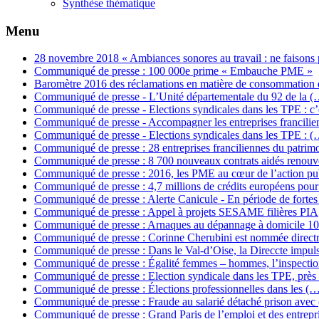
Synthèse thématique
Menu
28 novembre 2018 « Ambiances sonores au travail : ne faisons
Communiqué de presse : 100 000e prime « Embauche PME »
Baromètre 2016 des réclamations en matière de consommation
Communiqué de presse - L’Unité départementale du 92 de la (
Communiqué de presse - Elections syndicales dans les TPE : c
Communiqué de presse - Accompagner les entreprises francili
Communiqué de presse - Elections syndicales dans les TPE : (
Communiqué de presse : 28 entreprises franciliennes du patrim
Communiqué de presse : 8 700 nouveaux contrats aidés renouv
Communiqué de presse : 2016, les PME au cœur de l’action p
Communiqué de presse : 4,7 millions de crédits européens pou
Communiqué de presse : Alerte Canicule - En période de forte
Communiqué de presse : Appel à projets SESAME filières PIA
Communiqué de presse : Arnaques au dépannage à domicile 1
Communiqué de presse : Corinne Cherubini est nommée direct
Communiqué de presse : Dans le Val-d’Oise, la Direccte impul
Communiqué de presse : Égalité femmes – hommes, l’inspecti
Communiqué de presse : Election syndicale dans les TPE, près
Communiqué de presse : Élections professionnelles dans les (
Communiqué de presse : Fraude au salarié détaché prison avec
Communiqué de presse : Grand Paris de l’emploi et des entrepr