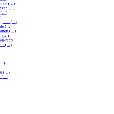
ce de (…)
es en (…)
E (…)
)
gagnent (…)
 de (…)
iation (…)
es (…)
on-repri
iens (…)
(…)
 ou (…)
et (…)