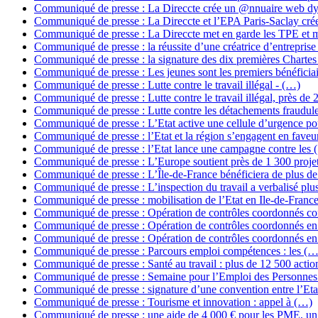
Communiqué de presse : La Direccte crée un @nnuaire web 
Communiqué de presse : La Direccte et l’EPA Paris-Saclay cré
Communiqué de presse : La Direccte met en garde les TPE et 
Communiqué de presse : la réussite d’une créatrice d’entrepris
Communiqué de presse : la signature des dix premières Charte
Communiqué de presse : Les jeunes sont les premiers bénéficia
Communiqué de presse : Lutte contre le travail illégal - (…)
Communiqué de presse : Lutte contre le travail illégal, près de 
Communiqué de presse : Lutte contre les détachements fraudul
Communiqué de presse : L’Etat active une cellule d’urgence p
Communiqué de presse : l’Etat et la région s’engagent en fave
Communiqué de presse : l’Etat lance une campagne contre les 
Communiqué de presse : L’Europe soutient près de 1 300 proje
Communiqué de presse : L’Île-de-France bénéficiera de plus d
Communiqué de presse : L’inspection du travail a verbalisé plu
Communiqué de presse : mobilisation de l’Etat en Ile-de-Franc
Communiqué de presse : Opération de contrôles coordonnés co
Communiqué de presse : Opération de contrôles coordonnés en
Communiqué de presse : Opération de contrôles coordonnés en
Communiqué de presse : Parcours emploi compétences : les (…
Communiqué de presse : Santé au travail : plus de 12 500 acti
Communiqué de presse : Semaine pour l’Emploi des Personne
Communiqué de presse : signature d’une convention entre l’Eta
Communiqué de presse : Tourisme et innovation : appel à (…)
Communiqué de presse : une aide de 4 000 € pour les PME, u