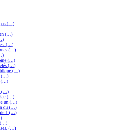
 pas (…)
 en (…)
…)
’est (…)
ennes (…)
…)
oine (…)
elés (…)
ublique (…)
r (…)
s (…)
0 (…)
rice (…)
se un (…)
on du (…)
 de 1 (…)
…)
 (…)
ises, (…)