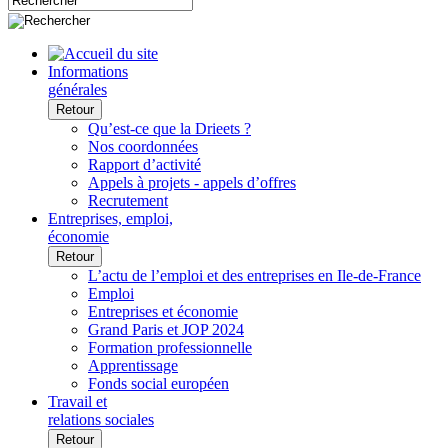
Informations
générales
Retour
Qu’est-ce que la Drieets ?
Nos coordonnées
Rapport d’activité
Appels à projets - appels d’offres
Recrutement
Entreprises, emploi,
économie
Retour
L’actu de l’emploi et des entreprises en Ile-de-France
Emploi
Entreprises et économie
Grand Paris et JOP 2024
Formation professionnelle
Apprentissage
Fonds social européen
Travail et
relations sociales
Retour