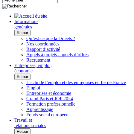
Informations
générales
Retour
Qu’est-ce que la Drieets ?
Nos coordonnées
Rapport d’activité
Appels à projets - appels d’offres
Recrutement
Entreprises, emploi,
économie
Retour
L’actu de l’emploi et des entreprises en Ile-de-France
Emploi
Entreprises et économie
Grand Paris et JOP 2024
Formation professionnelle
Apprentissage
Fonds social européen
Travail et
relations sociales
Retour