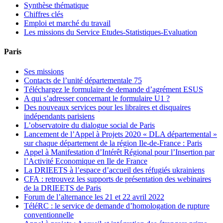
Synthèse thématique
Chiffres clés
Emploi et marché du travail
Les missions du Service Etudes-Statistiques-Evaluation
Paris
Ses missions
Contacts de l’unité départementale 75
Téléchargez le formulaire de demande d’agrément ESUS
A qui s’adresser concernant le formulaire U1 ?
Des nouveaux services pour les libraires et disquaires
indépendants parisiens
L’observatoire du dialogue social de Paris
Lancement de l’Appel à Projets 2020 « DLA départemental »
sur chaque département de la région Ile-de-France : Paris
Appel à Manifestation d’Intérêt Régional pour l’Insertion par
l’Activité Economique en Ile de France
La DRIEETS à l’espace d’accueil des réfugiés ukrainiens
CFA : retrouvez les supports de présentation des webinaires
de la DRIEETS de Paris
Forum de l’alternance les 21 et 22 avril 2022
TéléRC : le service de demande d’homologation de rupture
conventionnelle