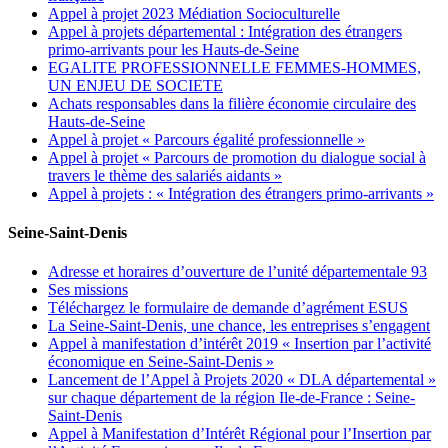
Appel à projet 2023 Médiation Socioculturelle
Appel à projets départemental : Intégration des étrangers
primo-arrivants pour les Hauts-de-Seine
EGALITE PROFESSIONNELLE FEMMES-HOMMES,
UN ENJEU DE SOCIETE
Achats responsables dans la filière économie circulaire des
Hauts-de-Seine
Appel à projet « Parcours égalité professionnelle »
Appel à projet « Parcours de promotion du dialogue social à
travers le thème des salariés aidants »
Appel à projets : « Intégration des étrangers primo-arrivants »
Seine-Saint-Denis
Adresse et horaires d’ouverture de l’unité départementale 93
Ses missions
Téléchargez le formulaire de demande d’agrément ESUS
La Seine-Saint-Denis, une chance, les entreprises s’engagent
Appel à manifestation d’intérêt 2019 « Insertion par l’activité
économique en Seine-Saint-Denis »
Lancement de l’Appel à Projets 2020 « DLA départemental »
sur chaque département de la région Ile-de-France : Seine-
Saint-Denis
Appel à Manifestation d’Intérêt Régional pour l’Insertion par