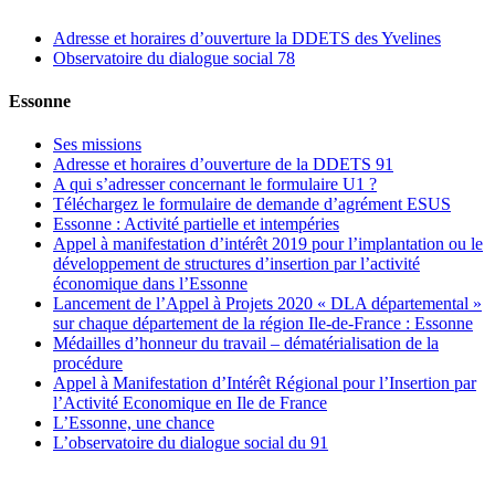
Adresse et horaires d’ouverture la DDETS des Yvelines
Observatoire du dialogue social 78
Essonne
Ses missions
Adresse et horaires d’ouverture de la DDETS 91
A qui s’adresser concernant le formulaire U1 ?
Téléchargez le formulaire de demande d’agrément ESUS
Essonne : Activité partielle et intempéries
Appel à manifestation d’intérêt 2019 pour l’implantation ou le
développement de structures d’insertion par l’activité
économique dans l’Essonne
Lancement de l’Appel à Projets 2020 « DLA départemental »
sur chaque département de la région Ile-de-France : Essonne
Médailles d’honneur du travail – dématérialisation de la
procédure
Appel à Manifestation d’Intérêt Régional pour l’Insertion par
l’Activité Economique en Ile de France
L’Essonne, une chance
L’observatoire du dialogue social du 91