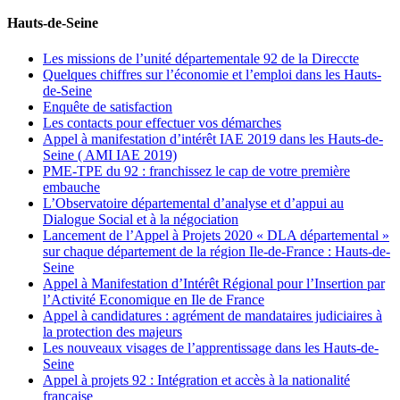
Hauts-de-Seine
Les missions de l’unité départementale 92 de la Direccte
Quelques chiffres sur l’économie et l’emploi dans les Hauts-
de-Seine
Enquête de satisfaction
Les contacts pour effectuer vos démarches
Appel à manifestation d’intérêt IAE 2019 dans les Hauts-de-
Seine ( AMI IAE 2019)
PME-TPE du 92 : franchissez le cap de votre première
embauche
L’Observatoire départemental d’analyse et d’appui au
Dialogue Social et à la négociation
Lancement de l’Appel à Projets 2020 « DLA départemental »
sur chaque département de la région Ile-de-France : Hauts-de-
Seine
Appel à Manifestation d’Intérêt Régional pour l’Insertion par
l’Activité Economique en Ile de France
Appel à candidatures : agrément de mandataires judiciaires à
la protection des majeurs
Les nouveaux visages de l’apprentissage dans les Hauts-de-
Seine
Appel à projets 92 : Intégration et accès à la nationalité
française