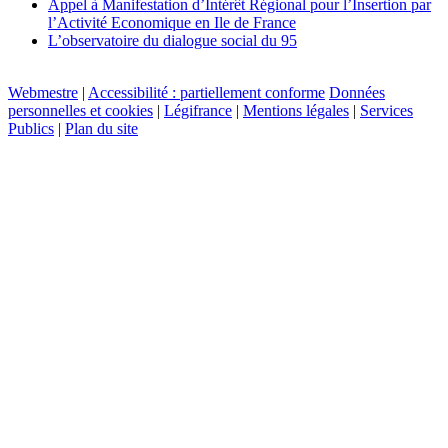
Appel à Manifestation d’Intérêt Régional pour l’Insertion par
l’Activité Economique en Ile de France
L’observatoire du dialogue social du 95
Webmestre
|
Accessibilité : partiellement conforme
Données
personnelles et cookies
|
Légifrance
|
Mentions légales
|
Services
Publics
|
Plan du site