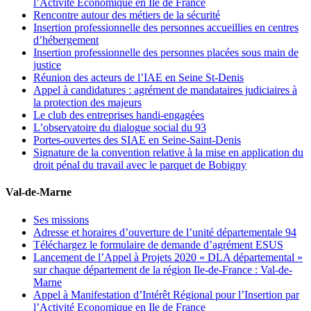
l’Activité Economique en Ile de France
Rencontre autour des métiers de la sécurité
Insertion professionnelle des personnes accueillies en centres
d’hébergement
Insertion professionnelle des personnes placées sous main de
justice
Réunion des acteurs de l’IAE en Seine St-Denis
Appel à candidatures : agrément de mandataires judiciaires à
la protection des majeurs
Le club des entreprises handi-engagées
L’observatoire du dialogue social du 93
Portes-ouvertes des SIAE en Seine-Saint-Denis
Signature de la convention relative à la mise en application du
droit pénal du travail avec le parquet de Bobigny
Val-de-Marne
Ses missions
Adresse et horaires d’ouverture de l’unité départementale 94
Téléchargez le formulaire de demande d’agrément ESUS
Lancement de l’Appel à Projets 2020 « DLA départemental »
sur chaque département de la région Ile-de-France : Val-de-
Marne
Appel à Manifestation d’Intérêt Régional pour l’Insertion par
l’Activité Economique en Ile de France