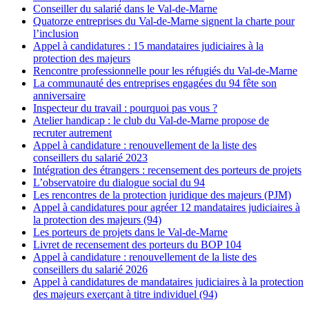
Conseiller du salarié dans le Val-de-Marne
Quatorze entreprises du Val-de-Marne signent la charte pour
l’inclusion
Appel à candidatures : 15 mandataires judiciaires à la
protection des majeurs
Rencontre professionnelle pour les réfugiés du Val-de-Marne
La communauté des entreprises engagées du 94 fête son
anniversaire
Inspecteur du travail : pourquoi pas vous ?
Atelier handicap : le club du Val-de-Marne propose de
recruter autrement
Appel à candidature : renouvellement de la liste des
conseillers du salarié 2023
Intégration des étrangers : recensement des porteurs de projets
L’observatoire du dialogue social du 94
Les rencontres de la protection juridique des majeurs (PJM)
Appel à candidatures pour agréer 12 mandataires judiciaires à
la protection des majeurs (94)
Les porteurs de projets dans le Val-de-Marne
Livret de recensement des porteurs du BOP 104
Appel à candidature : renouvellement de la liste des
conseillers du salarié 2026
Appel à candidatures de mandataires judiciaires à la protection
des majeurs exerçant à titre individuel (94)