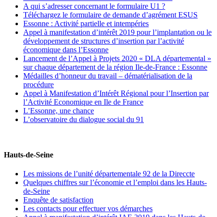
A qui s’adresser concernant le formulaire U1 ?
Téléchargez le formulaire de demande d’agrément ESUS
Essonne : Activité partielle et intempéries
Appel à manifestation d’intérêt 2019 pour l’implantation ou le
développement de structures d’insertion par l’activité
économique dans l’Essonne
Lancement de l’Appel à Projets 2020 « DLA départemental »
sur chaque département de la région Ile-de-France : Essonne
Médailles d’honneur du travail – dématérialisation de la
procédure
Appel à Manifestation d’Intérêt Régional pour l’Insertion par
l’Activité Economique en Ile de France
L’Essonne, une chance
L’observatoire du dialogue social du 91
Hauts-de-Seine
Les missions de l’unité départementale 92 de la Direccte
Quelques chiffres sur l’économie et l’emploi dans les Hauts-
de-Seine
Enquête de satisfaction
Les contacts pour effectuer vos démarches