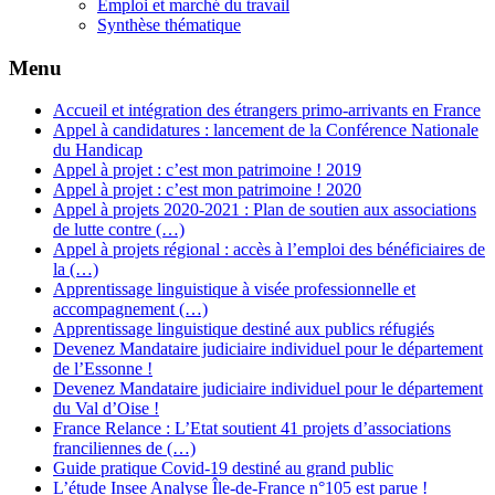
Emploi et marché du travail
Synthèse thématique
Menu
Accueil et intégration des étrangers primo-arrivants en France
Appel à candidatures : lancement de la Conférence Nationale
du Handicap
Appel à projet : c’est mon patrimoine ! 2019
Appel à projet : c’est mon patrimoine ! 2020
Appel à projets 2020-2021 : Plan de soutien aux associations
de lutte contre (…)
Appel à projets régional : accès à l’emploi des bénéficiaires de
la (…)
Apprentissage linguistique à visée professionnelle et
accompagnement (…)
Apprentissage linguistique destiné aux publics réfugiés
Devenez Mandataire judiciaire individuel pour le département
de l’Essonne !
Devenez Mandataire judiciaire individuel pour le département
du Val d’Oise !
France Relance : L’Etat soutient 41 projets d’associations
franciliennes de (…)
Guide pratique Covid-19 destiné au grand public
L’étude Insee Analyse Île-de-France n°105 est parue !