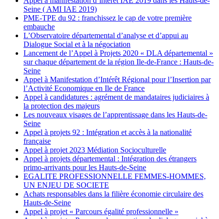
Appel à manifestation d’intérêt IAE 2019 dans les Hauts-de-
Seine ( AMI IAE 2019)
PME-TPE du 92 : franchissez le cap de votre première
embauche
L’Observatoire départemental d’analyse et d’appui au
Dialogue Social et à la négociation
Lancement de l’Appel à Projets 2020 « DLA départemental »
sur chaque département de la région Ile-de-France : Hauts-de-
Seine
Appel à Manifestation d’Intérêt Régional pour l’Insertion par
l’Activité Economique en Ile de France
Appel à candidatures : agrément de mandataires judiciaires à
la protection des majeurs
Les nouveaux visages de l’apprentissage dans les Hauts-de-
Seine
Appel à projets 92 : Intégration et accès à la nationalité
française
Appel à projet 2023 Médiation Socioculturelle
Appel à projets départemental : Intégration des étrangers
primo-arrivants pour les Hauts-de-Seine
EGALITE PROFESSIONNELLE FEMMES-HOMMES,
UN ENJEU DE SOCIETE
Achats responsables dans la filière économie circulaire des
Hauts-de-Seine
Appel à projet « Parcours égalité professionnelle »