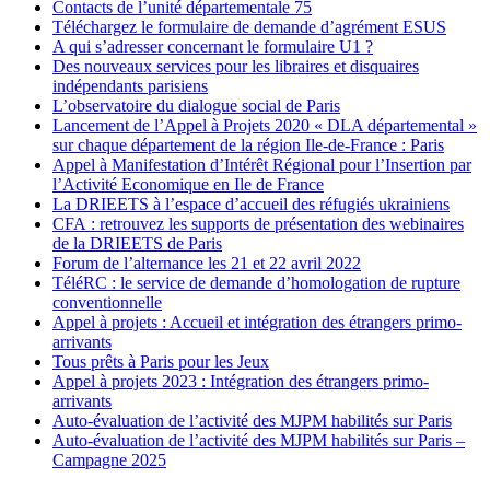
Contacts de l’unité départementale 75
Téléchargez le formulaire de demande d’agrément ESUS
A qui s’adresser concernant le formulaire U1 ?
Des nouveaux services pour les libraires et disquaires
indépendants parisiens
L’observatoire du dialogue social de Paris
Lancement de l’Appel à Projets 2020 « DLA départemental »
sur chaque département de la région Ile-de-France : Paris
Appel à Manifestation d’Intérêt Régional pour l’Insertion par
l’Activité Economique en Ile de France
La DRIEETS à l’espace d’accueil des réfugiés ukrainiens
CFA : retrouvez les supports de présentation des webinaires
de la DRIEETS de Paris
Forum de l’alternance les 21 et 22 avril 2022
TéléRC : le service de demande d’homologation de rupture
conventionnelle
Appel à projets : Accueil et intégration des étrangers primo-
arrivants
Tous prêts à Paris pour les Jeux
Appel à projets 2023 : Intégration des étrangers primo-
arrivants
Auto-évaluation de l’activité des MJPM habilités sur Paris
Auto-évaluation de l’activité des MJPM habilités sur Paris –
Campagne 2025