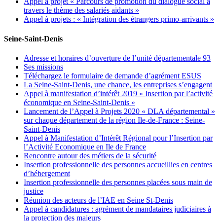
Appel à projet « Parcours de promotion du dialogue social à
travers le thème des salariés aidants »
Appel à projets : « Intégration des étrangers primo-arrivants »
Seine-Saint-Denis
Adresse et horaires d’ouverture de l’unité départementale 93
Ses missions
Téléchargez le formulaire de demande d’agrément ESUS
La Seine-Saint-Denis, une chance, les entreprises s’engagent
Appel à manifestation d’intérêt 2019 « Insertion par l’activité
économique en Seine-Saint-Denis »
Lancement de l’Appel à Projets 2020 « DLA départemental »
sur chaque département de la région Ile-de-France : Seine-
Saint-Denis
Appel à Manifestation d’Intérêt Régional pour l’Insertion par
l’Activité Economique en Ile de France
Rencontre autour des métiers de la sécurité
Insertion professionnelle des personnes accueillies en centres
d’hébergement
Insertion professionnelle des personnes placées sous main de
justice
Réunion des acteurs de l’IAE en Seine St-Denis
Appel à candidatures : agrément de mandataires judiciaires à
la protection des majeurs