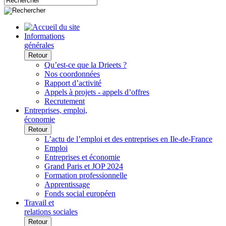
Informations
générales
Retour
Qu’est-ce que la Drieets ?
Nos coordonnées
Rapport d’activité
Appels à projets - appels d’offres
Recrutement
Entreprises, emploi,
économie
Retour
L’actu de l’emploi et des entreprises en Ile-de-France
Emploi
Entreprises et économie
Grand Paris et JOP 2024
Formation professionnelle
Apprentissage
Fonds social européen
Travail et
relations sociales
Retour