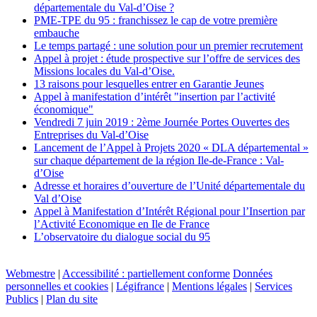
départementale du Val-d’Oise ?
PME-TPE du 95 : franchissez le cap de votre première
embauche
Le temps partagé : une solution pour un premier recrutement
Appel à projet : étude prospective sur l’offre de services des
Missions locales du Val-d’Oise.
13 raisons pour lesquelles entrer en Garantie Jeunes
Appel à manifestation d’intérêt "insertion par l’activité
économique"
Vendredi 7 juin 2019 : 2ème Journée Portes Ouvertes des
Entreprises du Val-d’Oise
Lancement de l’Appel à Projets 2020 « DLA départemental »
sur chaque département de la région Ile-de-France : Val-
d’Oise
Adresse et horaires d’ouverture de l’Unité départementale du
Val d’Oise
Appel à Manifestation d’Intérêt Régional pour l’Insertion par
l’Activité Economique en Ile de France
L’observatoire du dialogue social du 95
Webmestre
|
Accessibilité : partiellement conforme
Données
personnelles et cookies
|
Légifrance
|
Mentions légales
|
Services
Publics
|
Plan du site