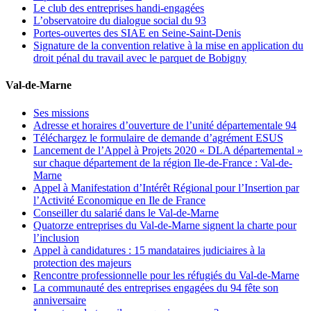
Le club des entreprises handi-engagées
L’observatoire du dialogue social du 93
Portes-ouvertes des SIAE en Seine-Saint-Denis
Signature de la convention relative à la mise en application du
droit pénal du travail avec le parquet de Bobigny
Val-de-Marne
Ses missions
Adresse et horaires d’ouverture de l’unité départementale 94
Téléchargez le formulaire de demande d’agrément ESUS
Lancement de l’Appel à Projets 2020 « DLA départemental »
sur chaque département de la région Ile-de-France : Val-de-
Marne
Appel à Manifestation d’Intérêt Régional pour l’Insertion par
l’Activité Economique en Ile de France
Conseiller du salarié dans le Val-de-Marne
Quatorze entreprises du Val-de-Marne signent la charte pour
l’inclusion
Appel à candidatures : 15 mandataires judiciaires à la
protection des majeurs
Rencontre professionnelle pour les réfugiés du Val-de-Marne
La communauté des entreprises engagées du 94 fête son
anniversaire