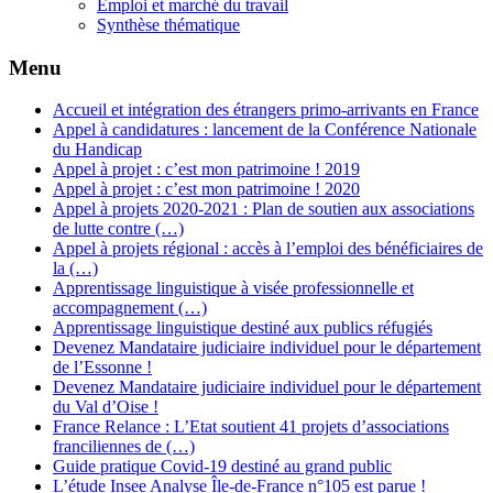
Emploi et marché du travail
Synthèse thématique
Menu
Accueil et intégration des étrangers primo-arrivants en France
Appel à candidatures : lancement de la Conférence Nationale
du Handicap
Appel à projet : c’est mon patrimoine ! 2019
Appel à projet : c’est mon patrimoine ! 2020
Appel à projets 2020-2021 : Plan de soutien aux associations
de lutte contre (…)
Appel à projets régional : accès à l’emploi des bénéficiaires de
la (…)
Apprentissage linguistique à visée professionnelle et
accompagnement (…)
Apprentissage linguistique destiné aux publics réfugiés
Devenez Mandataire judiciaire individuel pour le département
de l’Essonne !
Devenez Mandataire judiciaire individuel pour le département
du Val d’Oise !
France Relance : L’Etat soutient 41 projets d’associations
franciliennes de (…)
Guide pratique Covid-19 destiné au grand public
L’étude Insee Analyse Île-de-France n°105 est parue !