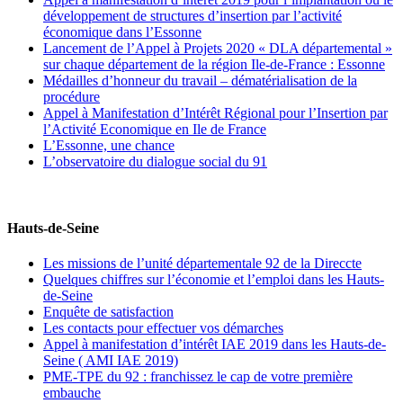
développement de structures d’insertion par l’activité
économique dans l’Essonne
Lancement de l’Appel à Projets 2020 « DLA départemental »
sur chaque département de la région Ile-de-France : Essonne
Médailles d’honneur du travail – dématérialisation de la
procédure
Appel à Manifestation d’Intérêt Régional pour l’Insertion par
l’Activité Economique en Ile de France
L’Essonne, une chance
L’observatoire du dialogue social du 91
Hauts-de-Seine
Les missions de l’unité départementale 92 de la Direccte
Quelques chiffres sur l’économie et l’emploi dans les Hauts-
de-Seine
Enquête de satisfaction
Les contacts pour effectuer vos démarches
Appel à manifestation d’intérêt IAE 2019 dans les Hauts-de-
Seine ( AMI IAE 2019)
PME-TPE du 92 : franchissez le cap de votre première
embauche