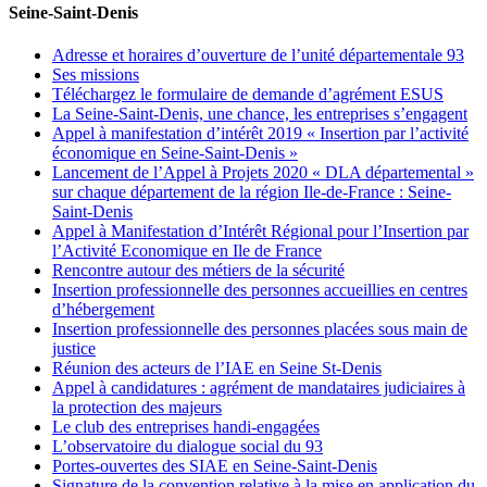
Seine-Saint-Denis
Adresse et horaires d’ouverture de l’unité départementale 93
Ses missions
Téléchargez le formulaire de demande d’agrément ESUS
La Seine-Saint-Denis, une chance, les entreprises s’engagent
Appel à manifestation d’intérêt 2019 « Insertion par l’activité
économique en Seine-Saint-Denis »
Lancement de l’Appel à Projets 2020 « DLA départemental »
sur chaque département de la région Ile-de-France : Seine-
Saint-Denis
Appel à Manifestation d’Intérêt Régional pour l’Insertion par
l’Activité Economique en Ile de France
Rencontre autour des métiers de la sécurité
Insertion professionnelle des personnes accueillies en centres
d’hébergement
Insertion professionnelle des personnes placées sous main de
justice
Réunion des acteurs de l’IAE en Seine St-Denis
Appel à candidatures : agrément de mandataires judiciaires à
la protection des majeurs
Le club des entreprises handi-engagées
L’observatoire du dialogue social du 93
Portes-ouvertes des SIAE en Seine-Saint-Denis
Signature de la convention relative à la mise en application du