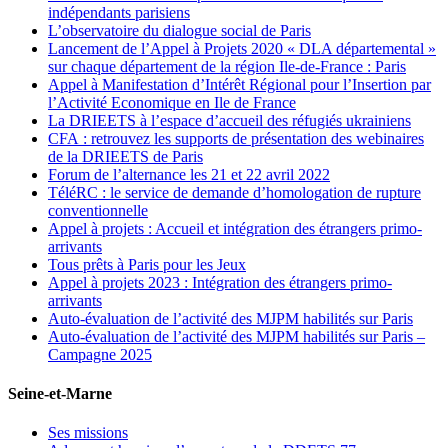
indépendants parisiens
L’observatoire du dialogue social de Paris
Lancement de l’Appel à Projets 2020 « DLA départemental »
sur chaque département de la région Ile-de-France : Paris
Appel à Manifestation d’Intérêt Régional pour l’Insertion par
l’Activité Economique en Ile de France
La DRIEETS à l’espace d’accueil des réfugiés ukrainiens
CFA : retrouvez les supports de présentation des webinaires
de la DRIEETS de Paris
Forum de l’alternance les 21 et 22 avril 2022
TéléRC : le service de demande d’homologation de rupture
conventionnelle
Appel à projets : Accueil et intégration des étrangers primo-
arrivants
Tous prêts à Paris pour les Jeux
Appel à projets 2023 : Intégration des étrangers primo-
arrivants
Auto-évaluation de l’activité des MJPM habilités sur Paris
Auto-évaluation de l’activité des MJPM habilités sur Paris –
Campagne 2025
Seine-et-Marne
Ses missions