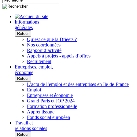
Informations
générales
Retour
Qu’est-ce que la Drieets ?
Nos coordonnées
Rapport d’activité
Appels à projets - appels d’offres
Recrutement
Entreprises, emploi,
économie
Retour
L’actu de l’emploi et des entreprises en Ile-de-France
Emploi
Entreprises et économie
Grand Paris et JOP 2024
Formation professionnelle
Apprentissage
Fonds social européen
Travail et
relations sociales
Retour