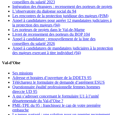
conseillers du salarié 2023
Intégration des étrangers : recensement des porteurs de projets
L’observatoire du dialogue social du 94
Les rencontres de la protection juridique des majeurs (PJM)
Appel à candidatures pour agréer 12 mandataires judiciaires à
la protection des majeurs (94)
Les porteurs de projets dans le Val-de-Marne
Livret de recensement des porteurs du BOP 104
Appel à candidature : renouvellement de la liste des
conseillers du salarié 2026
Appel à candidatures de mandataires judiciaires à la protection
des majeurs exerçant à titre individuel (94)
Val-d’Oise
Ses missions
Adresse et horaires d’ouverture de la DDETS 95
Téléchargez le formulaire de demande d’agrément ESUS
Questionnaire égalité professionnelle femmes hommes
direccte UD 95
A qui s’adresser concernant le formulaire U1 à l’unité
départementale du Val-d’Oise ?
PME-TPE du 95 : franchissez le cap de votre première
embauche
Le temps partagé : une solution pour un premier recrutement