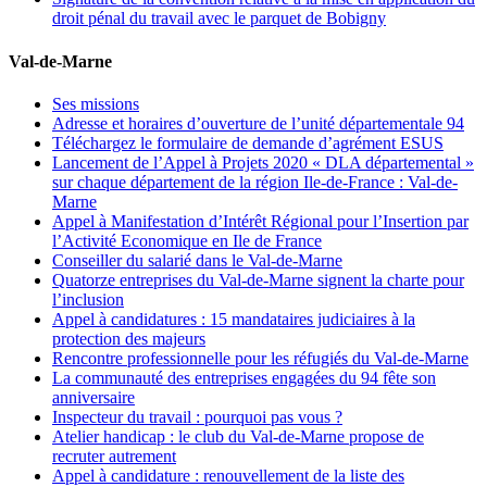
droit pénal du travail avec le parquet de Bobigny
Val-de-Marne
Ses missions
Adresse et horaires d’ouverture de l’unité départementale 94
Téléchargez le formulaire de demande d’agrément ESUS
Lancement de l’Appel à Projets 2020 « DLA départemental »
sur chaque département de la région Ile-de-France : Val-de-
Marne
Appel à Manifestation d’Intérêt Régional pour l’Insertion par
l’Activité Economique en Ile de France
Conseiller du salarié dans le Val-de-Marne
Quatorze entreprises du Val-de-Marne signent la charte pour
l’inclusion
Appel à candidatures : 15 mandataires judiciaires à la
protection des majeurs
Rencontre professionnelle pour les réfugiés du Val-de-Marne
La communauté des entreprises engagées du 94 fête son
anniversaire
Inspecteur du travail : pourquoi pas vous ?
Atelier handicap : le club du Val-de-Marne propose de
recruter autrement
Appel à candidature : renouvellement de la liste des