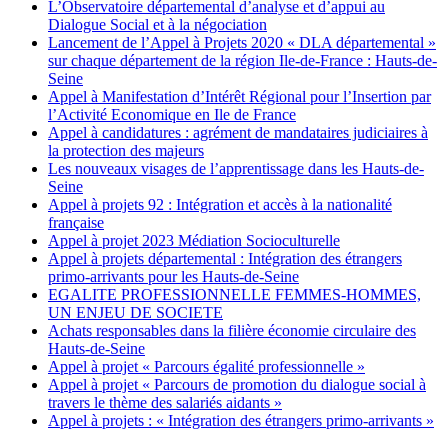
L’Observatoire départemental d’analyse et d’appui au
Dialogue Social et à la négociation
Lancement de l’Appel à Projets 2020 « DLA départemental »
sur chaque département de la région Ile-de-France : Hauts-de-
Seine
Appel à Manifestation d’Intérêt Régional pour l’Insertion par
l’Activité Economique en Ile de France
Appel à candidatures : agrément de mandataires judiciaires à
la protection des majeurs
Les nouveaux visages de l’apprentissage dans les Hauts-de-
Seine
Appel à projets 92 : Intégration et accès à la nationalité
française
Appel à projet 2023 Médiation Socioculturelle
Appel à projets départemental : Intégration des étrangers
primo-arrivants pour les Hauts-de-Seine
EGALITE PROFESSIONNELLE FEMMES-HOMMES,
UN ENJEU DE SOCIETE
Achats responsables dans la filière économie circulaire des
Hauts-de-Seine
Appel à projet « Parcours égalité professionnelle »
Appel à projet « Parcours de promotion du dialogue social à
travers le thème des salariés aidants »
Appel à projets : « Intégration des étrangers primo-arrivants »