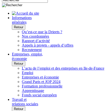
Informations
générales
Retour
Qu’est-ce que la Drieets ?
Nos coordonnées
Rapport d’activité
Appels à projets - appels d’offres
Recrutement
Entreprises, emploi,
économie
Retour
L’actu de l’emploi et des entreprises en Ile-de-France
Emploi
Entreprises et économie
Grand Paris et JOP 2024
Formation professionnelle
Apprentissage
Fonds social européen
Travail et
relations sociales
Retour