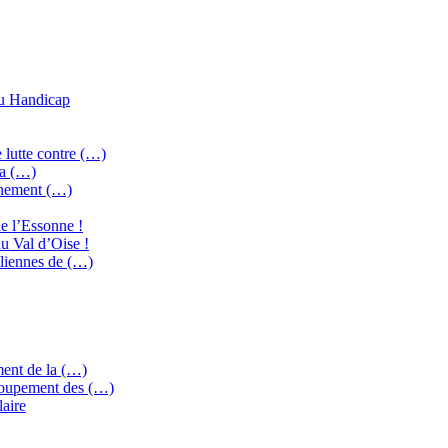
du Handicap
 lutte contre (…)
la (…)
gnement (…)
e l’Essonne !
u Val d’Oise !
iliennes de (…)
ment de la (…)
groupement des (…)
laire