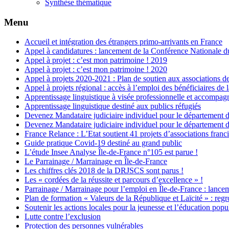
Synthèse thématique
Menu
Accueil et intégration des étrangers primo-arrivants en France
Appel à candidatures : lancement de la Conférence Nationale 
Appel à projet : c’est mon patrimoine ! 2019
Appel à projet : c’est mon patrimoine ! 2020
Appel à projets 2020-2021 : Plan de soutien aux associations de
Appel à projets régional : accès à l’emploi des bénéficiaires de 
Apprentissage linguistique à visée professionnelle et accompa
Apprentissage linguistique destiné aux publics réfugiés
Devenez Mandataire judiciaire individuel pour le département d
Devenez Mandataire judiciaire individuel pour le département d
France Relance : L’Etat soutient 41 projets d’associations franc
Guide pratique Covid-19 destiné au grand public
L’étude Insee Analyse Île-de-France n°105 est parue !
Le Parrainage / Marrainage en Île-de-France
Les chiffres clés 2018 de la DRJSCS sont parus !
Les « cordées de la réussite et parcours d’excellence » !
Parrainage / Marrainage pour l’emploi en Île-de-France : lance
Plan de formation « Valeurs de la République et Laïcité » : re
Soutenir les actions locales pour la jeunesse et l’éducation popu
Lutte contre l’exclusion
Protection des personnes vulnérables