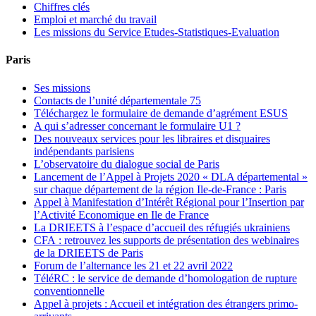
Chiffres clés
Emploi et marché du travail
Les missions du Service Etudes-Statistiques-Evaluation
Paris
Ses missions
Contacts de l’unité départementale 75
Téléchargez le formulaire de demande d’agrément ESUS
A qui s’adresser concernant le formulaire U1 ?
Des nouveaux services pour les libraires et disquaires
indépendants parisiens
L’observatoire du dialogue social de Paris
Lancement de l’Appel à Projets 2020 « DLA départemental »
sur chaque département de la région Ile-de-France : Paris
Appel à Manifestation d’Intérêt Régional pour l’Insertion par
l’Activité Economique en Ile de France
La DRIEETS à l’espace d’accueil des réfugiés ukrainiens
CFA : retrouvez les supports de présentation des webinaires
de la DRIEETS de Paris
Forum de l’alternance les 21 et 22 avril 2022
TéléRC : le service de demande d’homologation de rupture
conventionnelle
Appel à projets : Accueil et intégration des étrangers primo-