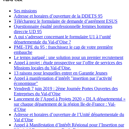
Ses missions
Adresse et horaires d’ouverture de la DDETS 95
Téléchargez le formulaire de demande d’agrément ESUS
Questionnaire égalité professionnelle femmes hommes
direccte UD 95
A qui s’adresser concernant le formulaire U1 à l’unité
départementale du Val-d’Oise ?
PME-TPE du 95 : franchissez le cap de votre première
embauche
Le temps partagé : une solution pour un premier recrutement
Appel à projet : étude prospective sur l’offre de services des
Missions locales du Val-d’Oise.
13 raisons pour lesquelles entrer en Garantie Jeunes
Appel à manifestation d’intérêt "insertion par l’activité
économique"
Vendredi 7 juin 2019 : 2ème Journée Portes Ouvertes des
Entreprises du Val-d’Oise
Lancement de l’Appel à Projets 2020 « DLA départemental »
sur chaque département de la région Ile-de-France : Val-
d’Oise
Adresse et horaires d’ouverture de l’Unité départementale du
Val d’Oise
Appel à Manifestation d’Intérêt Régional pour l’Insertion par