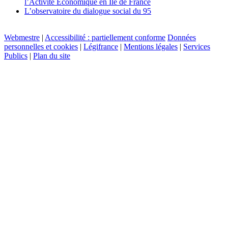
l’Activité Economique en Ile de France
L’observatoire du dialogue social du 95
Webmestre
|
Accessibilité : partiellement conforme
Données
personnelles et cookies
|
Légifrance
|
Mentions légales
|
Services
Publics
|
Plan du site