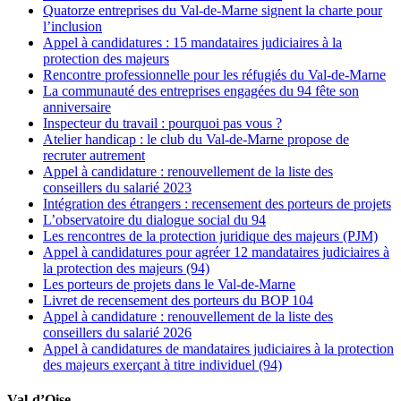
Quatorze entreprises du Val-de-Marne signent la charte pour
l’inclusion
Appel à candidatures : 15 mandataires judiciaires à la
protection des majeurs
Rencontre professionnelle pour les réfugiés du Val-de-Marne
La communauté des entreprises engagées du 94 fête son
anniversaire
Inspecteur du travail : pourquoi pas vous ?
Atelier handicap : le club du Val-de-Marne propose de
recruter autrement
Appel à candidature : renouvellement de la liste des
conseillers du salarié 2023
Intégration des étrangers : recensement des porteurs de projets
L’observatoire du dialogue social du 94
Les rencontres de la protection juridique des majeurs (PJM)
Appel à candidatures pour agréer 12 mandataires judiciaires à
la protection des majeurs (94)
Les porteurs de projets dans le Val-de-Marne
Livret de recensement des porteurs du BOP 104
Appel à candidature : renouvellement de la liste des
conseillers du salarié 2026
Appel à candidatures de mandataires judiciaires à la protection
des majeurs exerçant à titre individuel (94)
Val-d’Oise