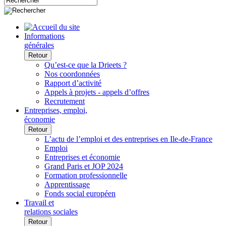
Informations
générales
Retour
Qu’est-ce que la Drieets ?
Nos coordonnées
Rapport d’activité
Appels à projets - appels d’offres
Recrutement
Entreprises, emploi,
économie
Retour
L’actu de l’emploi et des entreprises en Ile-de-France
Emploi
Entreprises et économie
Grand Paris et JOP 2024
Formation professionnelle
Apprentissage
Fonds social européen
Travail et
relations sociales
Retour