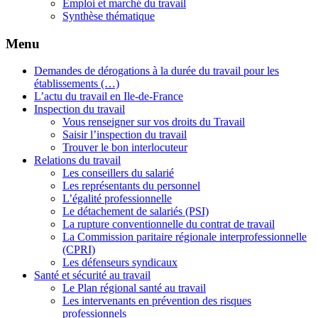
Emploi et marché du travail
Synthèse thématique
Menu
Demandes de dérogations à la durée du travail pour les
établissements (…)
L’actu du travail en Ile-de-France
Inspection du travail
Vous renseigner sur vos droits du Travail
Saisir l’inspection du travail
Trouver le bon interlocuteur
Relations du travail
Les conseillers du salarié
Les représentants du personnel
L’égalité professionnelle
Le détachement de salariés (PSI)
La rupture conventionnelle du contrat de travail
La Commission paritaire régionale interprofessionnelle
(CPRI)
Les défenseurs syndicaux
Santé et sécurité au travail
Le Plan régional santé au travail
Les intervenants en prévention des risques
professionnels