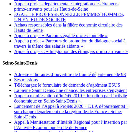
Appel à projets départemental : Intégration des étrangers
primo-arrivants pour les Hauts-de-Seine
EGALITE PROFESSIONNELLE FEMMES-HOMMES,
UN ENJEU DE SOCIETE
Achats responsables dans la filière économie circulaire des
Hauts-de-Seine
Appel à projet « Parcours égalité professionnelle »
Appel à projet « Parcours de promotion du dialogue social à
travers le thème des salariés aidants »
Appel à projets : « Intégration des étrangers primo-arrivants »
Seine-Saint-Denis
Adresse et horaires d’ouverture de l’unité départementale 93
Ses missions
Téléchargez le formulaire de demande d’agrément ESUS
La Seine-Saint-Denis, une chance, les entreprises s’engagent
Appel à manifestation d’intérêt 2019 « Insertion par l’activité
économique en Seine-Saint-Denis »
Lancement de l’Appel à Projets 2020 « DLA départemental »
sur chaque département de la région Ile-de-France : Seine-
Saint-Denis
Appel à Manifestation d’Intérêt Régional pour l’Insertion par
l’Activité Economique en Ile de France