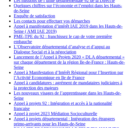
Les missions de l’unité départementale 92 de la Direccte
Quelques chiffres sur l’économie et l’emploi dans les Hauts-
de-Seine
Enquête de satisfaction
Les contacts pour effectuer vos démarches
Appel à manifestation d’intérêt IAE 2019 dans les Hauts-de-
Seine ( AMI IAE 2019)
PME-TPE du 92 : franchissez le cap de votre première
embauche
L’Observatoire départemental d’analyse et d’appui au
Dialogue Social et à la négociation
Lancement de l’Appel à Projets 2020 « DLA départemental »
sur chaque département de la région Ile-de-France : Hauts-de-
Seine
Appel à Manifestation d’Intérêt Régional pour l’Insertion par
l’Activité Economique en Ile de France
Appel à candidatures : agrément de mandataires judiciaires à
la protection des majeurs
Les nouveaux visages de l’apprentissage dans les Hauts-de-
Seine
Appel à projets 92 : Intégration et accès à la nationalité
française
Appel à projet 2023 Médiation Socioculturelle
Appel à projets départemental : Intégration des étrangers
primo-arrivants pour les Hauts-de-Seine