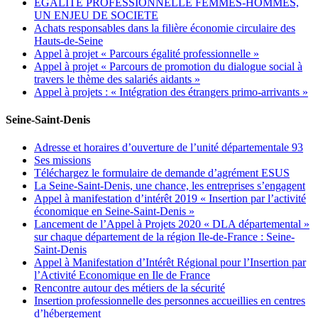
EGALITE PROFESSIONNELLE FEMMES-HOMMES,
UN ENJEU DE SOCIETE
Achats responsables dans la filière économie circulaire des
Hauts-de-Seine
Appel à projet « Parcours égalité professionnelle »
Appel à projet « Parcours de promotion du dialogue social à
travers le thème des salariés aidants »
Appel à projets : « Intégration des étrangers primo-arrivants »
Seine-Saint-Denis
Adresse et horaires d’ouverture de l’unité départementale 93
Ses missions
Téléchargez le formulaire de demande d’agrément ESUS
La Seine-Saint-Denis, une chance, les entreprises s’engagent
Appel à manifestation d’intérêt 2019 « Insertion par l’activité
économique en Seine-Saint-Denis »
Lancement de l’Appel à Projets 2020 « DLA départemental »
sur chaque département de la région Ile-de-France : Seine-
Saint-Denis
Appel à Manifestation d’Intérêt Régional pour l’Insertion par
l’Activité Economique en Ile de France
Rencontre autour des métiers de la sécurité
Insertion professionnelle des personnes accueillies en centres
d’hébergement