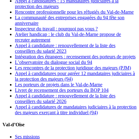
Appel à candidatures : 15 mandataires judiciaires à la
protection des majeurs
Rencontre professionnelle pour les réfugiés du Val-de-Marne
La communauté des entreprises engagées du 94 fête son
anniversaire
Inspecteur du travail : pourquoi pas vous ?
Atelier handicap : le club du Val-de-Marne propose de
recruter autrement
Appel à candidature : renouvellement de la liste des
conseillers du salarié 2023
Intégration des étrangers : recensement des porteurs de projets
L’observatoire du dialogue social du 94
Les rencontres de la protection juridique des majeurs (PJM)
Appel à candidatures pour agréer 12 mandataires judiciaires à
la protection des majeurs (94)
Les porteurs de projets dans le Val-de-Marne
Livret de recensement des porteurs du BOP 104
Appel à candidature : renouvellement de la liste des
conseillers du salarié 2026
Appel à candidatures de mandataires judiciaires à la protection
des majeurs exerçant à titre individuel (94)
Val-d’Oise
Ses missions