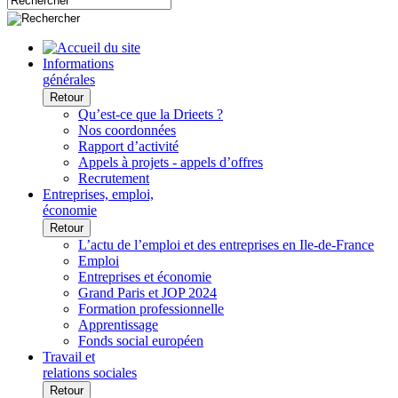
Informations
générales
Retour
Qu’est-ce que la Drieets ?
Nos coordonnées
Rapport d’activité
Appels à projets - appels d’offres
Recrutement
Entreprises, emploi,
économie
Retour
L’actu de l’emploi et des entreprises en Ile-de-France
Emploi
Entreprises et économie
Grand Paris et JOP 2024
Formation professionnelle
Apprentissage
Fonds social européen
Travail et
relations sociales
Retour