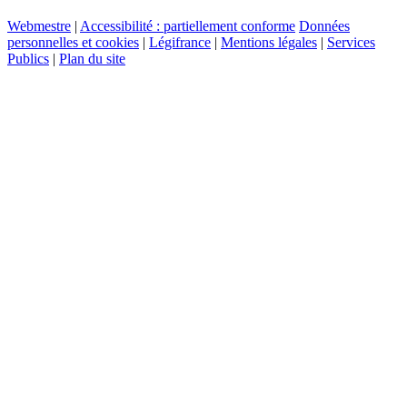
Webmestre
|
Accessibilité : partiellement conforme
Données
personnelles et cookies
|
Légifrance
|
Mentions légales
|
Services
Publics
|
Plan du site