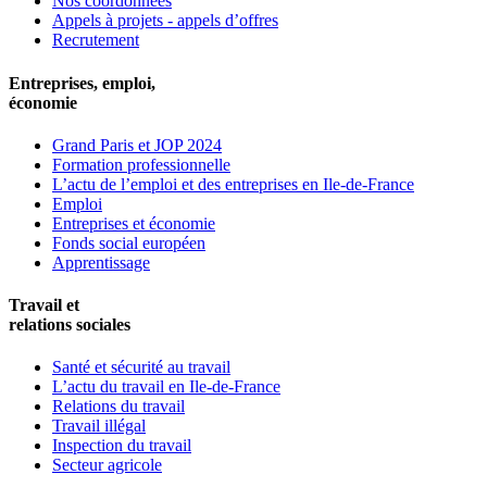
Nos coordonnées
Appels à projets - appels d’offres
Recrutement
Entreprises, emploi,
économie
Grand Paris et JOP 2024
Formation professionnelle
L’actu de l’emploi et des entreprises en Ile-de-France
Emploi
Entreprises et économie
Fonds social européen
Apprentissage
Travail et
relations sociales
Santé et sécurité au travail
L’actu du travail en Ile-de-France
Relations du travail
Travail illégal
Inspection du travail
Secteur agricole