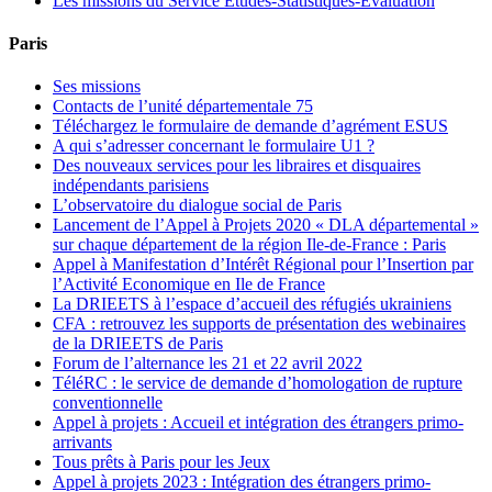
Les missions du Service Etudes-Statistiques-Evaluation
Paris
Ses missions
Contacts de l’unité départementale 75
Téléchargez le formulaire de demande d’agrément ESUS
A qui s’adresser concernant le formulaire U1 ?
Des nouveaux services pour les libraires et disquaires
indépendants parisiens
L’observatoire du dialogue social de Paris
Lancement de l’Appel à Projets 2020 « DLA départemental »
sur chaque département de la région Ile-de-France : Paris
Appel à Manifestation d’Intérêt Régional pour l’Insertion par
l’Activité Economique en Ile de France
La DRIEETS à l’espace d’accueil des réfugiés ukrainiens
CFA : retrouvez les supports de présentation des webinaires
de la DRIEETS de Paris
Forum de l’alternance les 21 et 22 avril 2022
TéléRC : le service de demande d’homologation de rupture
conventionnelle
Appel à projets : Accueil et intégration des étrangers primo-
arrivants
Tous prêts à Paris pour les Jeux
Appel à projets 2023 : Intégration des étrangers primo-