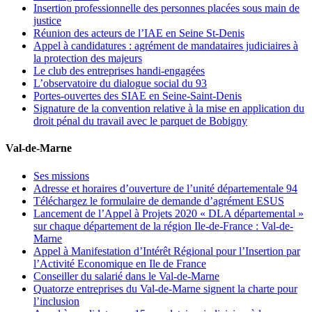
Insertion professionnelle des personnes placées sous main de
justice
Réunion des acteurs de l’IAE en Seine St-Denis
Appel à candidatures : agrément de mandataires judiciaires à
la protection des majeurs
Le club des entreprises handi-engagées
L’observatoire du dialogue social du 93
Portes-ouvertes des SIAE en Seine-Saint-Denis
Signature de la convention relative à la mise en application du
droit pénal du travail avec le parquet de Bobigny
Val-de-Marne
Ses missions
Adresse et horaires d’ouverture de l’unité départementale 94
Téléchargez le formulaire de demande d’agrément ESUS
Lancement de l’Appel à Projets 2020 « DLA départemental »
sur chaque département de la région Ile-de-France : Val-de-
Marne
Appel à Manifestation d’Intérêt Régional pour l’Insertion par
l’Activité Economique en Ile de France
Conseiller du salarié dans le Val-de-Marne
Quatorze entreprises du Val-de-Marne signent la charte pour
l’inclusion