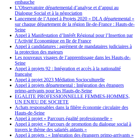
embauche
L’Observatoire départemental d’analyse et d’appui au
Dialogue Social et à la négociation
Lancement de l’Appel à Projets 2020 « DLA départemental »
sur chaque département de la région Ile-de-France : Hauts-de-
Seine
Appel à Manifestation d’Intérêt Régional pour l’Insertion par
l’Activité Economique en Ile de France
Appel à candidatures : agrément de mandataires judiciaires à
la protection des majeurs
Les nouveaux visages de l’apprentissage dans les Hauts-de-
Seine
Appel à projets 92 : Intégration et accès à la nationalité
française
Appel à projet 2023 Médiation Socioculturelle
Appel à projets départemental : Intégration des étrangers
primo-arrivants pour les Hauts-de-Seine
EGALITE PROFESSIONNELLE FEMMES-HOMMES,
UN ENJEU DE SOCIETE
Achats responsables dans la filière économie circulaire des
Hauts-de-Seine
Appel à projet « Parcours égalité professionnelle »
Appel à projet « Parcours de promotion du dialogue social à
travers le thème des salariés aidants »
Appel à projets : « Intégration des étrangers primo-arrivants »