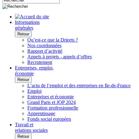
Informations
générales
Retour
Qu’est-ce que la Drieets ?
Nos coordonnées
Rapport d’activité
Appels à projets - appels d’offres
Recrutement
Entreprises, emploi,
économie
Retour
L’actu de l’emploi et des entreprises en Ile-de-France
Emploi
Entreprises et économie
Grand Paris et JOP 2024
Formation professionnelle
Apprentissage
Fonds social européen
Travail et
relations sociales
Retour