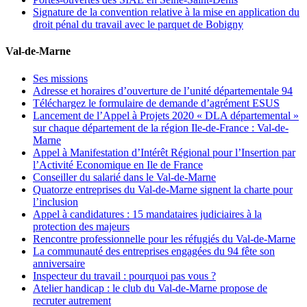
Signature de la convention relative à la mise en application du
droit pénal du travail avec le parquet de Bobigny
Val-de-Marne
Ses missions
Adresse et horaires d’ouverture de l’unité départementale 94
Téléchargez le formulaire de demande d’agrément ESUS
Lancement de l’Appel à Projets 2020 « DLA départemental »
sur chaque département de la région Ile-de-France : Val-de-
Marne
Appel à Manifestation d’Intérêt Régional pour l’Insertion par
l’Activité Economique en Ile de France
Conseiller du salarié dans le Val-de-Marne
Quatorze entreprises du Val-de-Marne signent la charte pour
l’inclusion
Appel à candidatures : 15 mandataires judiciaires à la
protection des majeurs
Rencontre professionnelle pour les réfugiés du Val-de-Marne
La communauté des entreprises engagées du 94 fête son
anniversaire
Inspecteur du travail : pourquoi pas vous ?
Atelier handicap : le club du Val-de-Marne propose de
recruter autrement