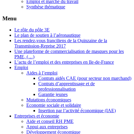
Emploi et marché du travail
Synthèse thématique
Menu
Le rôle du pôle 3E
Le plan de soutien à l’aéronautique
Les rendez-vous franciliens de la Quinzaine de la
Transmission-Reprise 2017
Une plateforme de commercialisation de masques pour les
PME, (…)
L’actu de l’emploi et des entreprises en Ile-de-France
Emploi
Aides à l’emploi
Contrats aidés CAE (pour secteur non marchand)
Contrats d’apprentissage et de
professionnalisation
Garantie jeunes
Mutations économiques
Economie sociale et solidaire
Insertion par l’activité économique (IAE)
Entreprises et économie
Aide et conseil RH PME
Appui aux entreprises
Développement économique