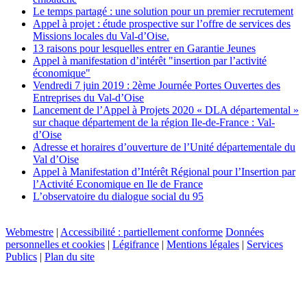
Le temps partagé : une solution pour un premier recrutement
Appel à projet : étude prospective sur l’offre de services des
Missions locales du Val-d’Oise.
13 raisons pour lesquelles entrer en Garantie Jeunes
Appel à manifestation d’intérêt "insertion par l’activité
économique"
Vendredi 7 juin 2019 : 2ème Journée Portes Ouvertes des
Entreprises du Val-d’Oise
Lancement de l’Appel à Projets 2020 « DLA départemental »
sur chaque département de la région Ile-de-France : Val-
d’Oise
Adresse et horaires d’ouverture de l’Unité départementale du
Val d’Oise
Appel à Manifestation d’Intérêt Régional pour l’Insertion par
l’Activité Economique en Ile de France
L’observatoire du dialogue social du 95
Webmestre
|
Accessibilité : partiellement conforme
Données
personnelles et cookies
|
Légifrance
|
Mentions légales
|
Services
Publics
|
Plan du site