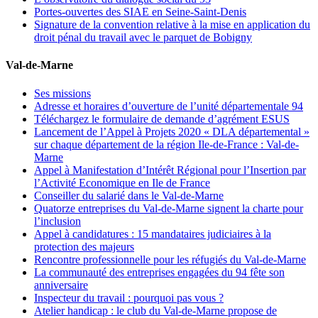
Portes-ouvertes des SIAE en Seine-Saint-Denis
Signature de la convention relative à la mise en application du
droit pénal du travail avec le parquet de Bobigny
Val-de-Marne
Ses missions
Adresse et horaires d’ouverture de l’unité départementale 94
Téléchargez le formulaire de demande d’agrément ESUS
Lancement de l’Appel à Projets 2020 « DLA départemental »
sur chaque département de la région Ile-de-France : Val-de-
Marne
Appel à Manifestation d’Intérêt Régional pour l’Insertion par
l’Activité Economique en Ile de France
Conseiller du salarié dans le Val-de-Marne
Quatorze entreprises du Val-de-Marne signent la charte pour
l’inclusion
Appel à candidatures : 15 mandataires judiciaires à la
protection des majeurs
Rencontre professionnelle pour les réfugiés du Val-de-Marne
La communauté des entreprises engagées du 94 fête son
anniversaire
Inspecteur du travail : pourquoi pas vous ?
Atelier handicap : le club du Val-de-Marne propose de