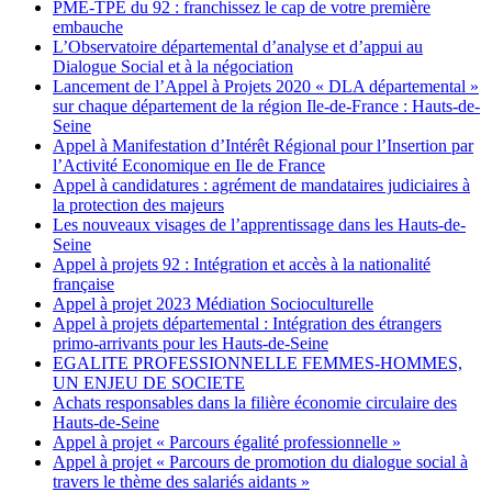
PME-TPE du 92 : franchissez le cap de votre première
embauche
L’Observatoire départemental d’analyse et d’appui au
Dialogue Social et à la négociation
Lancement de l’Appel à Projets 2020 « DLA départemental »
sur chaque département de la région Ile-de-France : Hauts-de-
Seine
Appel à Manifestation d’Intérêt Régional pour l’Insertion par
l’Activité Economique en Ile de France
Appel à candidatures : agrément de mandataires judiciaires à
la protection des majeurs
Les nouveaux visages de l’apprentissage dans les Hauts-de-
Seine
Appel à projets 92 : Intégration et accès à la nationalité
française
Appel à projet 2023 Médiation Socioculturelle
Appel à projets départemental : Intégration des étrangers
primo-arrivants pour les Hauts-de-Seine
EGALITE PROFESSIONNELLE FEMMES-HOMMES,
UN ENJEU DE SOCIETE
Achats responsables dans la filière économie circulaire des
Hauts-de-Seine
Appel à projet « Parcours égalité professionnelle »
Appel à projet « Parcours de promotion du dialogue social à
travers le thème des salariés aidants »