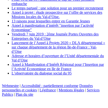
embauche
Le temps partagé : une solution pour un premier recrutement
Appel à projet : étude prospective sur l’offre de services des
Missions locales du Val-d’Oise.
13 raisons pour lesquelles entrer en Garantie Jeunes
Appel à manifestation d’intérêt "insertion par l’activité
économique"
Vendredi 7 juin 2019 : 2ème Journée Portes Ouvertes des
Entreprises du Val-d’Oise
Lancement de l’Appel à Projets 2020 « DLA départemental »
sur chaque département de la région Ile-de-France : Val-
d’Oise
Adresse et horaires d’ouverture de l’Unité départementale du
Val d’Oise
Appel à Manifestation d’Intérêt Régional pour l’Insertion par
l’Activité Economique en Ile de France
L’observatoire du dialogue social du 95
Webmestre
|
Accessibilité : partiellement conforme
Données
personnelles et cookies
|
Légifrance
|
Mentions légales
|
Services
Publics
|
Plan du site