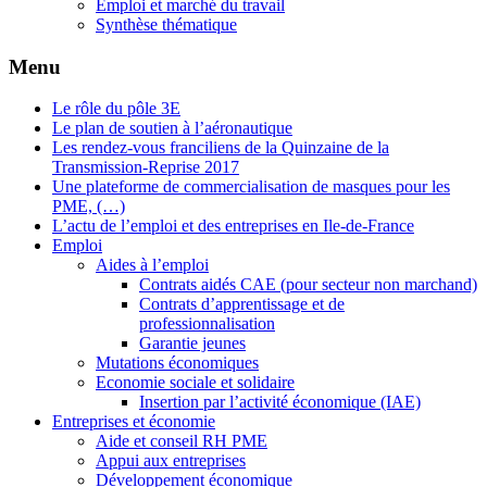
Emploi et marché du travail
Synthèse thématique
Menu
Le rôle du pôle 3E
Le plan de soutien à l’aéronautique
Les rendez-vous franciliens de la Quinzaine de la
Transmission-Reprise 2017
Une plateforme de commercialisation de masques pour les
PME, (…)
L’actu de l’emploi et des entreprises en Ile-de-France
Emploi
Aides à l’emploi
Contrats aidés CAE (pour secteur non marchand)
Contrats d’apprentissage et de
professionnalisation
Garantie jeunes
Mutations économiques
Economie sociale et solidaire
Insertion par l’activité économique (IAE)
Entreprises et économie
Aide et conseil RH PME
Appui aux entreprises
Développement économique