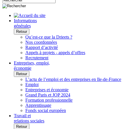
Informations
générales
Retour
Qu’est-ce que la Drieets ?
Nos coordonnées
Rapport d’activité
Appels à projets - appels d’offres
Recrutement
Entreprises, emploi,
économie
Retour
L’actu de l’emploi et des entreprises en Ile-de-France
Emploi
Entreprises et économie
Grand Paris et JOP 2024
Formation professionnelle
Apprentissage
Fonds social européen
Travail et
relations sociales
Retour