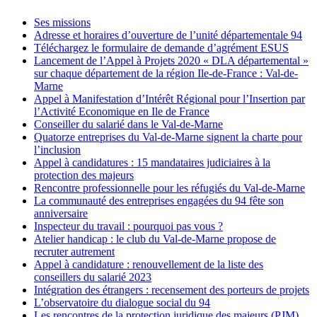
Ses missions
Adresse et horaires d’ouverture de l’unité départementale 94
Téléchargez le formulaire de demande d’agrément ESUS
Lancement de l’Appel à Projets 2020 « DLA départemental »
sur chaque département de la région Ile-de-France : Val-de-
Marne
Appel à Manifestation d’Intérêt Régional pour l’Insertion par
l’Activité Economique en Ile de France
Conseiller du salarié dans le Val-de-Marne
Quatorze entreprises du Val-de-Marne signent la charte pour
l’inclusion
Appel à candidatures : 15 mandataires judiciaires à la
protection des majeurs
Rencontre professionnelle pour les réfugiés du Val-de-Marne
La communauté des entreprises engagées du 94 fête son
anniversaire
Inspecteur du travail : pourquoi pas vous ?
Atelier handicap : le club du Val-de-Marne propose de
recruter autrement
Appel à candidature : renouvellement de la liste des
conseillers du salarié 2023
Intégration des étrangers : recensement des porteurs de projets
L’observatoire du dialogue social du 94
Les rencontres de la protection juridique des majeurs (PJM)