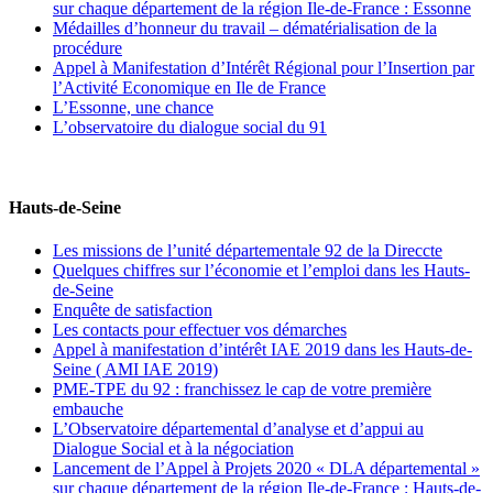
sur chaque département de la région Ile-de-France : Essonne
Médailles d’honneur du travail – dématérialisation de la
procédure
Appel à Manifestation d’Intérêt Régional pour l’Insertion par
l’Activité Economique en Ile de France
L’Essonne, une chance
L’observatoire du dialogue social du 91
Hauts-de-Seine
Les missions de l’unité départementale 92 de la Direccte
Quelques chiffres sur l’économie et l’emploi dans les Hauts-
de-Seine
Enquête de satisfaction
Les contacts pour effectuer vos démarches
Appel à manifestation d’intérêt IAE 2019 dans les Hauts-de-
Seine ( AMI IAE 2019)
PME-TPE du 92 : franchissez le cap de votre première
embauche
L’Observatoire départemental d’analyse et d’appui au
Dialogue Social et à la négociation
Lancement de l’Appel à Projets 2020 « DLA départemental »
sur chaque département de la région Ile-de-France : Hauts-de-