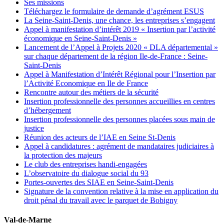
Ses missions
Téléchargez le formulaire de demande d’agrément ESUS
La Seine-Saint-Denis, une chance, les entreprises s’engagent
Appel à manifestation d’intérêt 2019 « Insertion par l’activité
économique en Seine-Saint-Denis »
Lancement de l’Appel à Projets 2020 « DLA départemental »
sur chaque département de la région Ile-de-France : Seine-
Saint-Denis
Appel à Manifestation d’Intérêt Régional pour l’Insertion par
l’Activité Economique en Ile de France
Rencontre autour des métiers de la sécurité
Insertion professionnelle des personnes accueillies en centres
d’hébergement
Insertion professionnelle des personnes placées sous main de
justice
Réunion des acteurs de l’IAE en Seine St-Denis
Appel à candidatures : agrément de mandataires judiciaires à
la protection des majeurs
Le club des entreprises handi-engagées
L’observatoire du dialogue social du 93
Portes-ouvertes des SIAE en Seine-Saint-Denis
Signature de la convention relative à la mise en application du
droit pénal du travail avec le parquet de Bobigny
Val-de-Marne