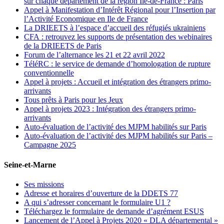
sur chaque département de la région Ile-de-France : Paris
Appel à Manifestation d’Intérêt Régional pour l’Insertion par
l’Activité Economique en Ile de France
La DRIEETS à l’espace d’accueil des réfugiés ukrainiens
CFA : retrouvez les supports de présentation des webinaires
de la DRIEETS de Paris
Forum de l’alternance les 21 et 22 avril 2022
TéléRC : le service de demande d’homologation de rupture
conventionnelle
Appel à projets : Accueil et intégration des étrangers primo-
arrivants
Tous prêts à Paris pour les Jeux
Appel à projets 2023 : Intégration des étrangers primo-
arrivants
Auto-évaluation de l’activité des MJPM habilités sur Paris
Auto-évaluation de l’activité des MJPM habilités sur Paris –
Campagne 2025
Seine-et-Marne
Ses missions
Adresse et horaires d’ouverture de la DDETS 77
A qui s’adresser concernant le formulaire U1 ?
Téléchargez le formulaire de demande d’agrément ESUS
Lancement de l’Appel à Projets 2020 « DLA départemental »