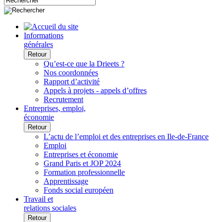
Informations
générales
Retour
Qu’est-ce que la Drieets ?
Nos coordonnées
Rapport d’activité
Appels à projets - appels d’offres
Recrutement
Entreprises, emploi,
économie
Retour
L’actu de l’emploi et des entreprises en Ile-de-France
Emploi
Entreprises et économie
Grand Paris et JOP 2024
Formation professionnelle
Apprentissage
Fonds social européen
Travail et
relations sociales
Retour