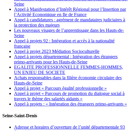
Seine
Appel à Manifestation d’Intérêt Régional pour l’Insertion par
l’Activité Economique en Ile de France
Appel à candidatures : agrément de mandataires judiciaires à
la protection des majeurs
Les nouveaux visages de l’apprentissage dans les Hauts-de-
Seine
Appel à projets 92 : Intégration et accès à la nationalité
française
Appel à projet 2023 Médiation Socioculturelle
Appel à projets départemental : Intégration des étrangers
primo-arrivants pour les Hauts-de-Seine
EGALITE PROFESSIONNELLE FEMMES-HOMMES,
UN ENJEU DE SOCIETE
Achats responsables dans la filière économie circulaire des
Hauts-de-Seine
Appel à projet « Parcours égalité professionnelle »
Appel à projet « Parcours de promotion du dialogue social à
travers le thème des salariés aidants »
Appel à projets : « Intégration des étrangers primo-arrivants »
Seine-Saint-Denis
Adresse et horaires d’ouverture de l’unité départementale 93