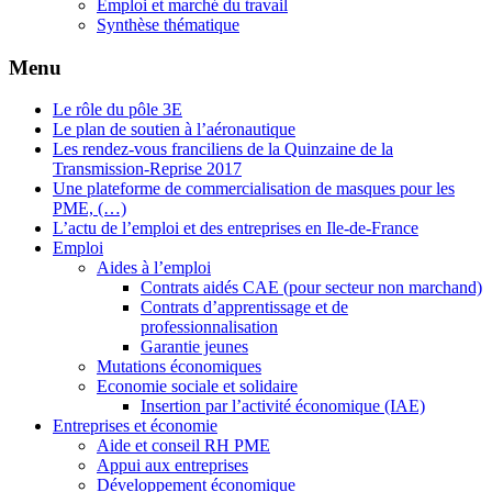
Emploi et marché du travail
Synthèse thématique
Menu
Le rôle du pôle 3E
Le plan de soutien à l’aéronautique
Les rendez-vous franciliens de la Quinzaine de la
Transmission-Reprise 2017
Une plateforme de commercialisation de masques pour les
PME, (…)
L’actu de l’emploi et des entreprises en Ile-de-France
Emploi
Aides à l’emploi
Contrats aidés CAE (pour secteur non marchand)
Contrats d’apprentissage et de
professionnalisation
Garantie jeunes
Mutations économiques
Economie sociale et solidaire
Insertion par l’activité économique (IAE)
Entreprises et économie
Aide et conseil RH PME
Appui aux entreprises
Développement économique