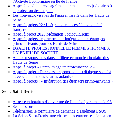
l’Activité Economique en Ile de France
Appel à candidatures : agrément de mandataires judiciaires à
la protection des majeurs
Les nouveaux visages de l’apprentissage dans les Hauts-de-
Seine
Appel à projets 92 : Intégration et accès à la nationalité
française
Appel à projet 2023 Médiation Socioculturelle
Appel à projets départemental : Intégration des étrangers
primo-arrivants pour les Hauts-de-Seine
EGALITE PROFESSIONNELLE FEMMES-HOMMES,
UN ENJEU DE SOCIETE
Achats responsables dans la filière économie circulaire des
Hauts-de-Seine
Appel à projet « Parcours égalité professionnelle »
Appel à projet « Parcours de promotion du dialogue social à
travers le thème des salariés aidants »
Appel à projets : « Intégration des étrangers primo-arrivants »
Seine-Saint-Denis
Adresse et horaires d’ouverture de l’unité départementale 93
Ses missions
Téléchargez le formulaire de demande d’agrément ESUS
La Seine-Saint-Denis, une chance, les entreprises s’engagent