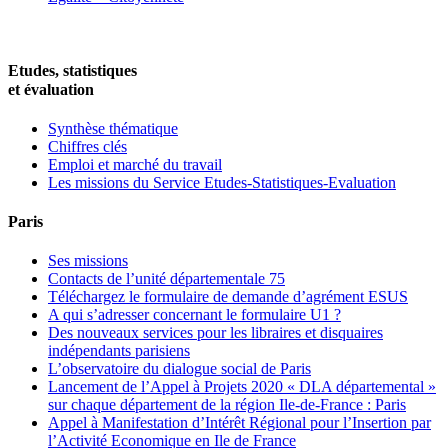
Etudes, statistiques
et évaluation
Synthèse thématique
Chiffres clés
Emploi et marché du travail
Les missions du Service Etudes-Statistiques-Evaluation
Paris
Ses missions
Contacts de l’unité départementale 75
Téléchargez le formulaire de demande d’agrément ESUS
A qui s’adresser concernant le formulaire U1 ?
Des nouveaux services pour les libraires et disquaires
indépendants parisiens
L’observatoire du dialogue social de Paris
Lancement de l’Appel à Projets 2020 « DLA départemental »
sur chaque département de la région Ile-de-France : Paris
Appel à Manifestation d’Intérêt Régional pour l’Insertion par
l’Activité Economique en Ile de France