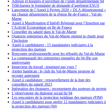
Adresse et horaires d’ouverture de l’unité départementale 94
Téléchargez le formulaire de demande d’agrément ESUS
Lancement de l’Appel à Projets 2020 « DLA départemental »
sur chaque département de la région Ile-de-France : Val-de-
Marne
Appel à Manifestation d’Intérêt Régional pour l’Insertion par
l’Activité Economique en Ile de France
Conseiller du salarié dans le Val-de-Marne
Quatorze entreprises du Val-de-Marne signent la charte pour
l’inclusion
Appel à candidatures : 15 mandataires judiciaires à la
protection des majeurs
Rencontre professionnelle pour les réfugiés du Val-de-Marne
La communauté des entreprises engagées du 94 fête son
anniversaire
Inspecteur du travail : pourquoi pas vous ?
Atelier handicap : le club du Val-de-Marne propose de
recruter autrement
Appel à candidature : renouvellement de la liste des
conseillers du salarié 2023
Intégration des étrangers : recensement des porteurs de projets
L’observatoire du dialogue social du 94
Les rencontres de la protection juridique des majeurs (PJM)
Appel à candidatures pour agréer 12 mandataires judiciaires à
la protection des majeurs (94)