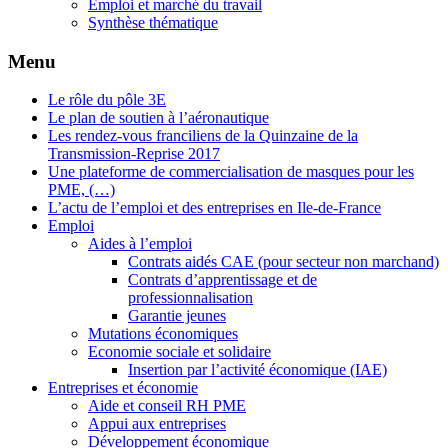
Emploi et marché du travail
Synthèse thématique
Menu
Le rôle du pôle 3E
Le plan de soutien à l’aéronautique
Les rendez-vous franciliens de la Quinzaine de la
Transmission-Reprise 2017
Une plateforme de commercialisation de masques pour les
PME, (…)
L’actu de l’emploi et des entreprises en Ile-de-France
Emploi
Aides à l’emploi
Contrats aidés CAE (pour secteur non marchand)
Contrats d’apprentissage et de
professionnalisation
Garantie jeunes
Mutations économiques
Economie sociale et solidaire
Insertion par l’activité économique (IAE)
Entreprises et économie
Aide et conseil RH PME
Appui aux entreprises
Développement économique