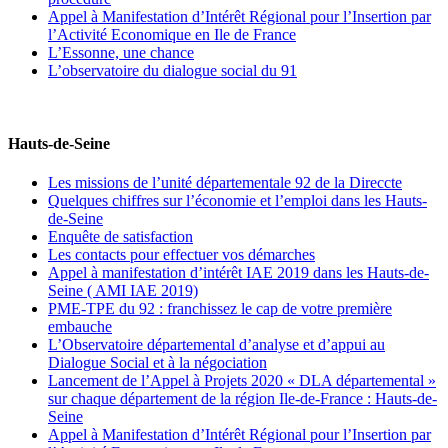
Appel à Manifestation d’Intérêt Régional pour l’Insertion par
l’Activité Economique en Ile de France
L’Essonne, une chance
L’observatoire du dialogue social du 91
Hauts-de-Seine
Les missions de l’unité départementale 92 de la Direccte
Quelques chiffres sur l’économie et l’emploi dans les Hauts-
de-Seine
Enquête de satisfaction
Les contacts pour effectuer vos démarches
Appel à manifestation d’intérêt IAE 2019 dans les Hauts-de-
Seine ( AMI IAE 2019)
PME-TPE du 92 : franchissez le cap de votre première
embauche
L’Observatoire départemental d’analyse et d’appui au
Dialogue Social et à la négociation
Lancement de l’Appel à Projets 2020 « DLA départemental »
sur chaque département de la région Ile-de-France : Hauts-de-
Seine
Appel à Manifestation d’Intérêt Régional pour l’Insertion par