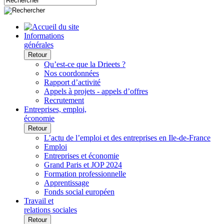
Informations
générales
Retour
Qu’est-ce que la Drieets ?
Nos coordonnées
Rapport d’activité
Appels à projets - appels d’offres
Recrutement
Entreprises, emploi,
économie
Retour
L’actu de l’emploi et des entreprises en Ile-de-France
Emploi
Entreprises et économie
Grand Paris et JOP 2024
Formation professionnelle
Apprentissage
Fonds social européen
Travail et
relations sociales
Retour