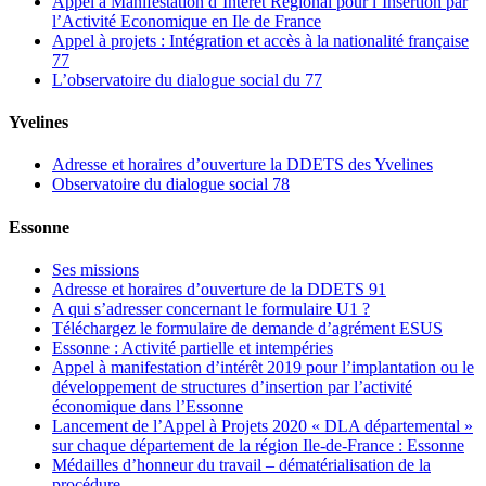
Appel à Manifestation d’Intérêt Régional pour l’Insertion par
l’Activité Economique en Ile de France
Appel à projets : Intégration et accès à la nationalité française
77
L’observatoire du dialogue social du 77
Yvelines
Adresse et horaires d’ouverture la DDETS des Yvelines
Observatoire du dialogue social 78
Essonne
Ses missions
Adresse et horaires d’ouverture de la DDETS 91
A qui s’adresser concernant le formulaire U1 ?
Téléchargez le formulaire de demande d’agrément ESUS
Essonne : Activité partielle et intempéries
Appel à manifestation d’intérêt 2019 pour l’implantation ou le
développement de structures d’insertion par l’activité
économique dans l’Essonne
Lancement de l’Appel à Projets 2020 « DLA départemental »
sur chaque département de la région Ile-de-France : Essonne
Médailles d’honneur du travail – dématérialisation de la
procédure