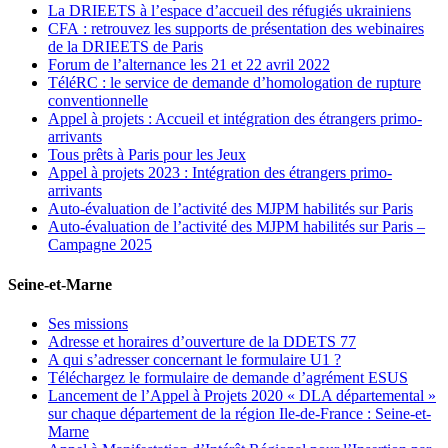
La DRIEETS à l’espace d’accueil des réfugiés ukrainiens
CFA : retrouvez les supports de présentation des webinaires
de la DRIEETS de Paris
Forum de l’alternance les 21 et 22 avril 2022
TéléRC : le service de demande d’homologation de rupture
conventionnelle
Appel à projets : Accueil et intégration des étrangers primo-
arrivants
Tous prêts à Paris pour les Jeux
Appel à projets 2023 : Intégration des étrangers primo-
arrivants
Auto-évaluation de l’activité des MJPM habilités sur Paris
Auto-évaluation de l’activité des MJPM habilités sur Paris –
Campagne 2025
Seine-et-Marne
Ses missions
Adresse et horaires d’ouverture de la DDETS 77
A qui s’adresser concernant le formulaire U1 ?
Téléchargez le formulaire de demande d’agrément ESUS
Lancement de l’Appel à Projets 2020 « DLA départemental »
sur chaque département de la région Ile-de-France : Seine-et-
Marne