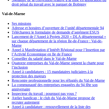
droit pénal du travail avec le parquet de Bobigny
Val-de-Marne
Ses missions
Adresse et horaires d’ouverture de l’unité départementale 94
Téléchargez le formulaire de demande d’agrément ESUS
Lancement de l’Appel à Projets 2020 « DLA départemental »
sur chaque département de la région Ile-de-France : Val-de-
Marne
Appel à Manifestation d’Intérêt Régional pour l’Insertion par
l’Activité Economique en Ile de France
Conseiller du salarié dans le Val-de-Marne
Quatorze entreprises du Val-de-Marne signent la charte pour
l’inclusion
Appel à candidatures : 15 mandataires judiciaires à la
protection des majeurs
Rencontre professionnelle pour les réfugiés du Val-de-Marne
La communauté des entreprises engagées du 94 fête son
anniversaire
Inspecteur du travail : pourquoi pas vous ?
Atelier handicap : le club du Val-de-Marne propose de
recruter autrement
Appel à candidature : renouvellement de la liste des