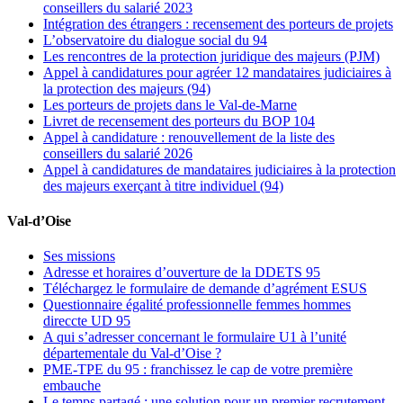
conseillers du salarié 2023
Intégration des étrangers : recensement des porteurs de projets
L’observatoire du dialogue social du 94
Les rencontres de la protection juridique des majeurs (PJM)
Appel à candidatures pour agréer 12 mandataires judiciaires à
la protection des majeurs (94)
Les porteurs de projets dans le Val-de-Marne
Livret de recensement des porteurs du BOP 104
Appel à candidature : renouvellement de la liste des
conseillers du salarié 2026
Appel à candidatures de mandataires judiciaires à la protection
des majeurs exerçant à titre individuel (94)
Val-d’Oise
Ses missions
Adresse et horaires d’ouverture de la DDETS 95
Téléchargez le formulaire de demande d’agrément ESUS
Questionnaire égalité professionnelle femmes hommes
direccte UD 95
A qui s’adresser concernant le formulaire U1 à l’unité
départementale du Val-d’Oise ?
PME-TPE du 95 : franchissez le cap de votre première
embauche
Le temps partagé : une solution pour un premier recrutement