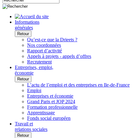
Informations
générales
Retour
Qu’est-ce que la Drieets ?
Nos coordonnées
Rapport d’activité
Appels à projets - appels d’offres
Recrutement
Entreprises, emploi,
économie
Retour
L’actu de l’emploi et des entreprises en Ile-de-France
Emploi
Entreprises et économie
Grand Paris et JOP 2024
Formation professionnelle
Apprentissage
Fonds social européen
Travail et
relations sociales
Retour