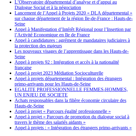
L’Observatoire départemental d’analyse et d’appui au
Dialogue Social et à la négociation
Lancement de l’Appel à Projets 2020 « DLA départemental »
sur chaque département de la région Ile-de-France : Hauts-de-
Seine
Appel à Manifestation d’Intérêt Régional pour l’Insertion par
l’Activité Economique en Ile de France
Appel à candidatures : agrément de mandataires judiciaires à
la protection des majeurs
Les nouveaux visages de l’apprentissage dans les Hauts-de-
Seine
Appel à projets 92 : Intégration et accès à la nationalité
française
Appel à projet 2023 Médiation Socioculturelle
Appel à projets départemental : Intégration des étrangers
primo-arrivants pour les Hauts-de-Seine
EGALITE PROFESSIONNELLE FEMMES-HOMMES,
UN ENJEU DE SOCIETE
Achats responsables dans la filière économie circulaire des
Hauts-de-Seine
Appel à projet « Parcours égalité professionnelle »
Appel à projet « Parcours de promotion du dialogue social à
travers le thème des salariés aidants »
Appel à projets : « Intégration des étrangers primo-arrivants »