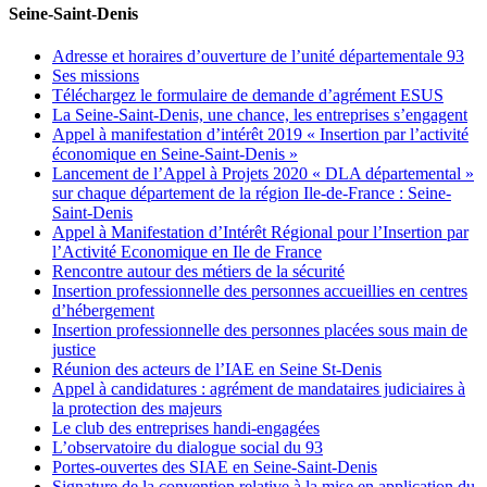
Seine-Saint-Denis
Adresse et horaires d’ouverture de l’unité départementale 93
Ses missions
Téléchargez le formulaire de demande d’agrément ESUS
La Seine-Saint-Denis, une chance, les entreprises s’engagent
Appel à manifestation d’intérêt 2019 « Insertion par l’activité
économique en Seine-Saint-Denis »
Lancement de l’Appel à Projets 2020 « DLA départemental »
sur chaque département de la région Ile-de-France : Seine-
Saint-Denis
Appel à Manifestation d’Intérêt Régional pour l’Insertion par
l’Activité Economique en Ile de France
Rencontre autour des métiers de la sécurité
Insertion professionnelle des personnes accueillies en centres
d’hébergement
Insertion professionnelle des personnes placées sous main de
justice
Réunion des acteurs de l’IAE en Seine St-Denis
Appel à candidatures : agrément de mandataires judiciaires à
la protection des majeurs
Le club des entreprises handi-engagées
L’observatoire du dialogue social du 93
Portes-ouvertes des SIAE en Seine-Saint-Denis
Signature de la convention relative à la mise en application du