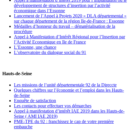
Appel à manifestation d’intérêt 2019 pour l’implantation ou le
développement de structures d’insertion par l’activité
économique dans l’Essonne
Lancement de l’Appel à Projets 2020 « DLA départemental »
sur chaque département de la région Ile-de-France : Essonne
Médailles d’honneur du travail – dématérialisation de la
procédure
Appel à Manifestation d’Intérêt Régional pour l’Insertion par
l’Activité Economique en Ile de France
L’Essonne, une chance
L’observatoire du dialogue social du 91
Hauts-de-Seine
Les missions de l’unité départementale 92 de la Direccte
Quelques chiffres sur l’économie et l’emploi dans les Hauts-
de-Seine
Enquête de satisfaction
Les contacts pour effectuer vos démarches
Appel à manifestation d’intérêt IAE 2019 dans les Hauts-de-
Seine ( AMI IAE 2019)
PME-TPE du 92 : franchissez le cap de votre première
embauche