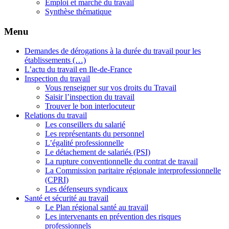
Emploi et marché du travail
Synthèse thématique
Menu
Demandes de dérogations à la durée du travail pour les
établissements (…)
L’actu du travail en Ile-de-France
Inspection du travail
Vous renseigner sur vos droits du Travail
Saisir l’inspection du travail
Trouver le bon interlocuteur
Relations du travail
Les conseillers du salarié
Les représentants du personnel
L’égalité professionnelle
Le détachement de salariés (PSI)
La rupture conventionnelle du contrat de travail
La Commission paritaire régionale interprofessionnelle
(CPRI)
Les défenseurs syndicaux
Santé et sécurité au travail
Le Plan régional santé au travail
Les intervenants en prévention des risques
professionnels