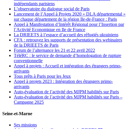
indépendants parisiens
L’observatoire du dialogue social de Paris
Lancement de l’Appel à Projets 2020 « DLA départemental »
sur chaque département de la région Ile-de-France : Paris
Appel à Manifestation d’Intérêt Régional pour l’Insertion par
l’Activité Economique en Ile de France
La DRIEETS à l’espace d’accueil des réfugiés ukrainiens
CFA : retrouvez les supports de présentation des webinaires
de la DRIEETS de Paris
Forum de l’alternance les 21 et 22 avril 2022
TéléRC : le service de demande d’homologation de rupture
conventionnelle
Appel à projets : Accueil et intégration des étrangers primo-
arrivants
Tous prêts à Paris pour les Jeux
Appel à projets 2023 : Intégration des étrangers primo-
arrivants
Auto-évaluation de l’activité des MJPM habilités sur Paris
Auto-évaluation de l’activité des MJPM habilités sur Paris –
Campagne 2025
Seine-et-Marne
Ses missions