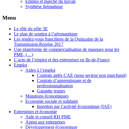
Emploi et marché du travail
Synthèse thématique
Menu
Le rôle du pôle 3E
Le plan de soutien à l’aéronautique
Les rendez-vous franciliens de la Quinzaine de la
Transmission-Reprise 2017
Une plateforme de commercialisation de masques pour les
PME, (…)
L’actu de l’emploi et des entreprises en Ile-de-France
Emploi
Aides à l’emploi
Contrats aidés CAE (pour secteur non marchand)
Contrats d’apprentissage et de
professionnalisation
Garantie jeunes
Mutations économiques
Economie sociale et solidaire
Insertion par l’activité économique (IAE)
Entreprises et économie
Aide et conseil RH PME
Appui aux entreprises
Développement économique