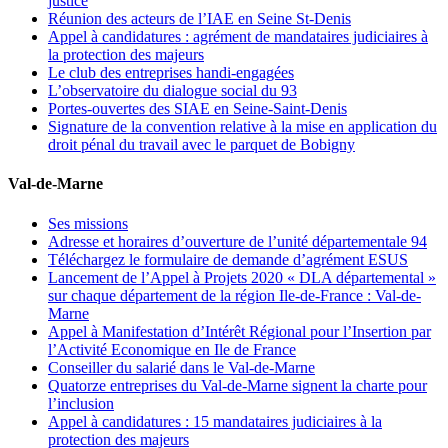
justice
Réunion des acteurs de l’IAE en Seine St-Denis
Appel à candidatures : agrément de mandataires judiciaires à
la protection des majeurs
Le club des entreprises handi-engagées
L’observatoire du dialogue social du 93
Portes-ouvertes des SIAE en Seine-Saint-Denis
Signature de la convention relative à la mise en application du
droit pénal du travail avec le parquet de Bobigny
Val-de-Marne
Ses missions
Adresse et horaires d’ouverture de l’unité départementale 94
Téléchargez le formulaire de demande d’agrément ESUS
Lancement de l’Appel à Projets 2020 « DLA départemental »
sur chaque département de la région Ile-de-France : Val-de-
Marne
Appel à Manifestation d’Intérêt Régional pour l’Insertion par
l’Activité Economique en Ile de France
Conseiller du salarié dans le Val-de-Marne
Quatorze entreprises du Val-de-Marne signent la charte pour
l’inclusion
Appel à candidatures : 15 mandataires judiciaires à la
protection des majeurs