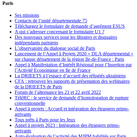
Paris
Ses missions
Contacts de l’unité départementale 75
Téléchargez le formulaire de demande d’agrément ESUS
A qui s’adresser concernant le formulaire U1 ?
Des nouveaux services pour les libraires et disquaires
indépendants parisiens
L’observatoire du dialogue social de Paris
Lancement de l’Appel à Projets 2020 « DLA départemental »
sur chaque département de la région Ile-de-France : Paris
Appel à Manifestation d’Intérêt Régional pour l’Insertion par
l’Activité Economique en Ile de France
La DRIEETS à l’espace d’accueil des réfugiés ukrainiens
CFA : retrouvez les supports de présentation des webinaires
de la DRIEETS de Paris
Forum de l’alternance les 21 et 22 avril 2022
TéléRC : le service de demande d’homologation de rupture
conventionnelle
Appel à projets : Accueil et intégration des étrangers primo-
arrivants
Tous prêts à Paris pour les Jeux
Appel à projets 2023 : Intégration des étrangers primo-
arrivants
Auto-évaluation de l’activité des MJPM habilités sur Paris