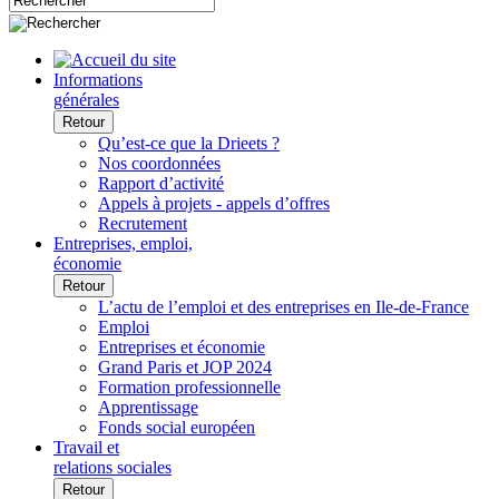
Informations
générales
Retour
Qu’est-ce que la Drieets ?
Nos coordonnées
Rapport d’activité
Appels à projets - appels d’offres
Recrutement
Entreprises, emploi,
économie
Retour
L’actu de l’emploi et des entreprises en Ile-de-France
Emploi
Entreprises et économie
Grand Paris et JOP 2024
Formation professionnelle
Apprentissage
Fonds social européen
Travail et
relations sociales
Retour