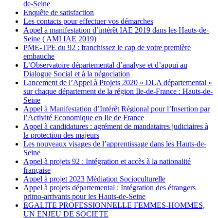
de-Seine
Enquête de satisfaction
Les contacts pour effectuer vos démarches
Appel à manifestation d’intérêt IAE 2019 dans les Hauts-de-
Seine ( AMI IAE 2019)
PME-TPE du 92 : franchissez le cap de votre première
embauche
L’Observatoire départemental d’analyse et d’appui au
Dialogue Social et à la négociation
Lancement de l’Appel à Projets 2020 « DLA départemental »
sur chaque département de la région Ile-de-France : Hauts-de-
Seine
Appel à Manifestation d’Intérêt Régional pour l’Insertion par
l’Activité Economique en Ile de France
Appel à candidatures : agrément de mandataires judiciaires à
la protection des majeurs
Les nouveaux visages de l’apprentissage dans les Hauts-de-
Seine
Appel à projets 92 : Intégration et accès à la nationalité
française
Appel à projet 2023 Médiation Socioculturelle
Appel à projets départemental : Intégration des étrangers
primo-arrivants pour les Hauts-de-Seine
EGALITE PROFESSIONNELLE FEMMES-HOMMES,
UN ENJEU DE SOCIETE