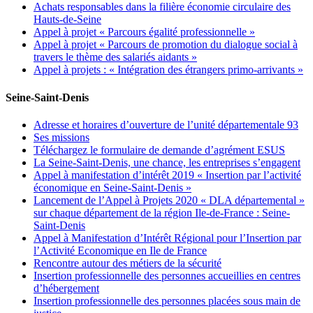
Achats responsables dans la filière économie circulaire des
Hauts-de-Seine
Appel à projet « Parcours égalité professionnelle »
Appel à projet « Parcours de promotion du dialogue social à
travers le thème des salariés aidants »
Appel à projets : « Intégration des étrangers primo-arrivants »
Seine-Saint-Denis
Adresse et horaires d’ouverture de l’unité départementale 93
Ses missions
Téléchargez le formulaire de demande d’agrément ESUS
La Seine-Saint-Denis, une chance, les entreprises s’engagent
Appel à manifestation d’intérêt 2019 « Insertion par l’activité
économique en Seine-Saint-Denis »
Lancement de l’Appel à Projets 2020 « DLA départemental »
sur chaque département de la région Ile-de-France : Seine-
Saint-Denis
Appel à Manifestation d’Intérêt Régional pour l’Insertion par
l’Activité Economique en Ile de France
Rencontre autour des métiers de la sécurité
Insertion professionnelle des personnes accueillies en centres
d’hébergement
Insertion professionnelle des personnes placées sous main de