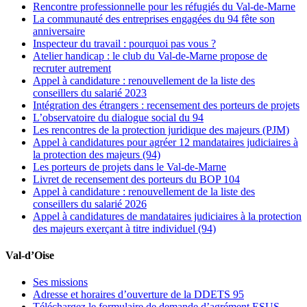
Rencontre professionnelle pour les réfugiés du Val-de-Marne
La communauté des entreprises engagées du 94 fête son
anniversaire
Inspecteur du travail : pourquoi pas vous ?
Atelier handicap : le club du Val-de-Marne propose de
recruter autrement
Appel à candidature : renouvellement de la liste des
conseillers du salarié 2023
Intégration des étrangers : recensement des porteurs de projets
L’observatoire du dialogue social du 94
Les rencontres de la protection juridique des majeurs (PJM)
Appel à candidatures pour agréer 12 mandataires judiciaires à
la protection des majeurs (94)
Les porteurs de projets dans le Val-de-Marne
Livret de recensement des porteurs du BOP 104
Appel à candidature : renouvellement de la liste des
conseillers du salarié 2026
Appel à candidatures de mandataires judiciaires à la protection
des majeurs exerçant à titre individuel (94)
Val-d’Oise
Ses missions
Adresse et horaires d’ouverture de la DDETS 95
Téléchargez le formulaire de demande d’agrément ESUS