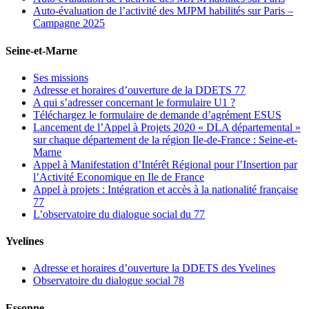
Auto-évaluation de l’activité des MJPM habilités sur Paris –
Campagne 2025
Seine-et-Marne
Ses missions
Adresse et horaires d’ouverture de la DDETS 77
A qui s’adresser concernant le formulaire U1 ?
Téléchargez le formulaire de demande d’agrément ESUS
Lancement de l’Appel à Projets 2020 « DLA départemental »
sur chaque département de la région Ile-de-France : Seine-et-
Marne
Appel à Manifestation d’Intérêt Régional pour l’Insertion par
l’Activité Economique en Ile de France
Appel à projets : Intégration et accès à la nationalité française
77
L’observatoire du dialogue social du 77
Yvelines
Adresse et horaires d’ouverture la DDETS des Yvelines
Observatoire du dialogue social 78
Essonne