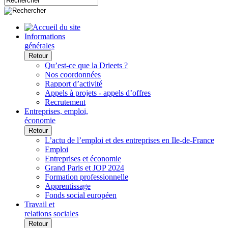
Informations
générales
Retour
Qu’est-ce que la Drieets ?
Nos coordonnées
Rapport d’activité
Appels à projets - appels d’offres
Recrutement
Entreprises, emploi,
économie
Retour
L’actu de l’emploi et des entreprises en Ile-de-France
Emploi
Entreprises et économie
Grand Paris et JOP 2024
Formation professionnelle
Apprentissage
Fonds social européen
Travail et
relations sociales
Retour