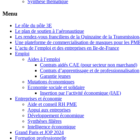
Synthèse thématique
Menu
Le rôle du pôle 3E
Le plan de soutien à l’aéronautique
Les rendez-vous franciliens de la Quinzaine de la Transmissio
Une plateforme de commercialisation de masques pour les PM
L’actu de l’emploi et des entreprises en Ile-de-France
Emploi
Aides à l’emploi
Contrats aidés CAE (pour secteur non marchand)
Contrats d’apprentissage et de professionnalisation
Garantie jeunes
Mutations économiques
Economie sociale et solidaire
Insertion par l’activité économique (IAE)
Entreprises et économie
Aide et conseil RH PME
Appui aux entreprises
Développement économique
Synthèses filières
Intelligence économique
Grand Paris et JOP 2024
Formation professionnelle