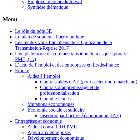
Emploi et marché du travail
Synthèse thématique
Menu
Le rôle du pôle 3E
Le plan de soutien à l’aéronautique
Les rendez-vous franciliens de la Quinzaine de la
Transmission-Reprise 2017
Une plateforme de commercialisation de masques pour les
PME, (…)
L’actu de l’emploi et des entreprises en Ile-de-France
Emploi
Aides à l’emploi
Contrats aidés CAE (pour secteur non marchand)
Contrats d’apprentissage et de
professionnalisation
Garantie jeunes
Mutations économiques
Economie sociale et solidaire
Insertion par l’activité économique (IAE)
Entreprises et économie
Aide et conseil RH PME
Appui aux entreprises
Développement économique