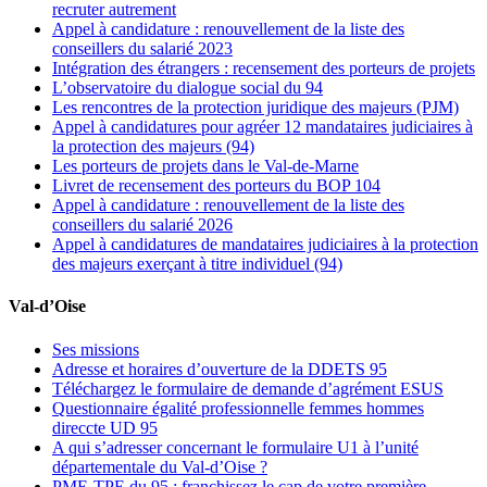
recruter autrement
Appel à candidature : renouvellement de la liste des
conseillers du salarié 2023
Intégration des étrangers : recensement des porteurs de projets
L’observatoire du dialogue social du 94
Les rencontres de la protection juridique des majeurs (PJM)
Appel à candidatures pour agréer 12 mandataires judiciaires à
la protection des majeurs (94)
Les porteurs de projets dans le Val-de-Marne
Livret de recensement des porteurs du BOP 104
Appel à candidature : renouvellement de la liste des
conseillers du salarié 2026
Appel à candidatures de mandataires judiciaires à la protection
des majeurs exerçant à titre individuel (94)
Val-d’Oise
Ses missions
Adresse et horaires d’ouverture de la DDETS 95
Téléchargez le formulaire de demande d’agrément ESUS
Questionnaire égalité professionnelle femmes hommes
direccte UD 95
A qui s’adresser concernant le formulaire U1 à l’unité
départementale du Val-d’Oise ?
PME-TPE du 95 : franchissez le cap de votre première