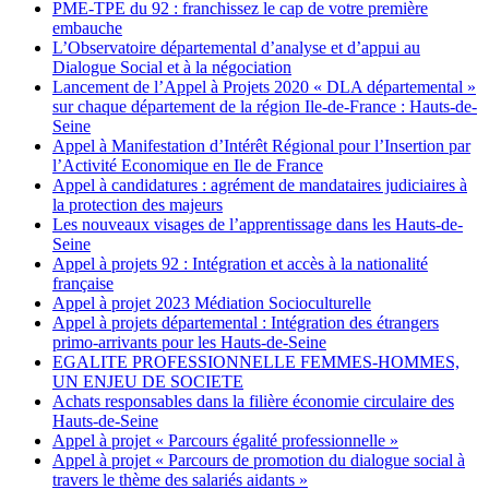
PME-TPE du 92 : franchissez le cap de votre première
embauche
L’Observatoire départemental d’analyse et d’appui au
Dialogue Social et à la négociation
Lancement de l’Appel à Projets 2020 « DLA départemental »
sur chaque département de la région Ile-de-France : Hauts-de-
Seine
Appel à Manifestation d’Intérêt Régional pour l’Insertion par
l’Activité Economique en Ile de France
Appel à candidatures : agrément de mandataires judiciaires à
la protection des majeurs
Les nouveaux visages de l’apprentissage dans les Hauts-de-
Seine
Appel à projets 92 : Intégration et accès à la nationalité
française
Appel à projet 2023 Médiation Socioculturelle
Appel à projets départemental : Intégration des étrangers
primo-arrivants pour les Hauts-de-Seine
EGALITE PROFESSIONNELLE FEMMES-HOMMES,
UN ENJEU DE SOCIETE
Achats responsables dans la filière économie circulaire des
Hauts-de-Seine
Appel à projet « Parcours égalité professionnelle »
Appel à projet « Parcours de promotion du dialogue social à
travers le thème des salariés aidants »