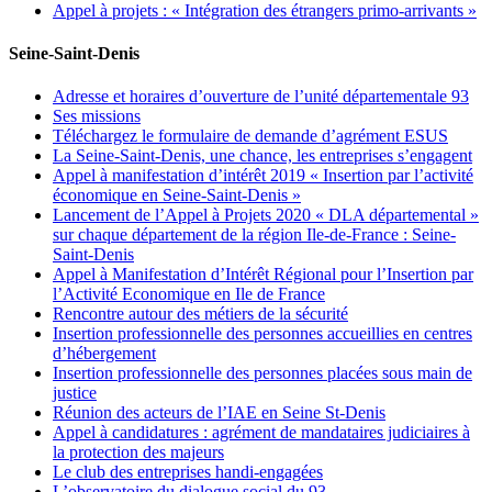
Appel à projets : « Intégration des étrangers primo-arrivants »
Seine-Saint-Denis
Adresse et horaires d’ouverture de l’unité départementale 93
Ses missions
Téléchargez le formulaire de demande d’agrément ESUS
La Seine-Saint-Denis, une chance, les entreprises s’engagent
Appel à manifestation d’intérêt 2019 « Insertion par l’activité
économique en Seine-Saint-Denis »
Lancement de l’Appel à Projets 2020 « DLA départemental »
sur chaque département de la région Ile-de-France : Seine-
Saint-Denis
Appel à Manifestation d’Intérêt Régional pour l’Insertion par
l’Activité Economique en Ile de France
Rencontre autour des métiers de la sécurité
Insertion professionnelle des personnes accueillies en centres
d’hébergement
Insertion professionnelle des personnes placées sous main de
justice
Réunion des acteurs de l’IAE en Seine St-Denis
Appel à candidatures : agrément de mandataires judiciaires à
la protection des majeurs
Le club des entreprises handi-engagées
L’observatoire du dialogue social du 93