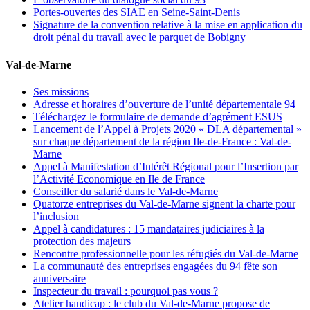
Portes-ouvertes des SIAE en Seine-Saint-Denis
Signature de la convention relative à la mise en application du
droit pénal du travail avec le parquet de Bobigny
Val-de-Marne
Ses missions
Adresse et horaires d’ouverture de l’unité départementale 94
Téléchargez le formulaire de demande d’agrément ESUS
Lancement de l’Appel à Projets 2020 « DLA départemental »
sur chaque département de la région Ile-de-France : Val-de-
Marne
Appel à Manifestation d’Intérêt Régional pour l’Insertion par
l’Activité Economique en Ile de France
Conseiller du salarié dans le Val-de-Marne
Quatorze entreprises du Val-de-Marne signent la charte pour
l’inclusion
Appel à candidatures : 15 mandataires judiciaires à la
protection des majeurs
Rencontre professionnelle pour les réfugiés du Val-de-Marne
La communauté des entreprises engagées du 94 fête son
anniversaire
Inspecteur du travail : pourquoi pas vous ?
Atelier handicap : le club du Val-de-Marne propose de