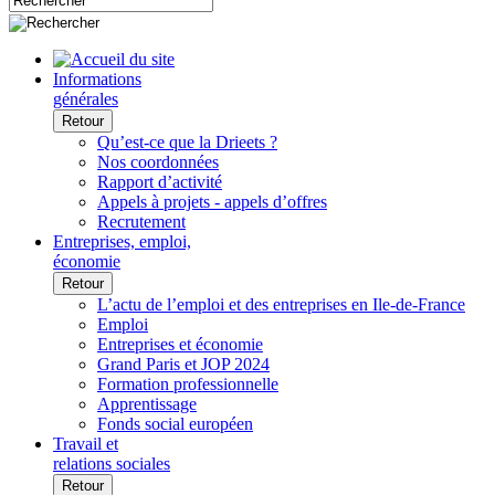
Informations
générales
Retour
Qu’est-ce que la Drieets ?
Nos coordonnées
Rapport d’activité
Appels à projets - appels d’offres
Recrutement
Entreprises, emploi,
économie
Retour
L’actu de l’emploi et des entreprises en Ile-de-France
Emploi
Entreprises et économie
Grand Paris et JOP 2024
Formation professionnelle
Apprentissage
Fonds social européen
Travail et
relations sociales
Retour