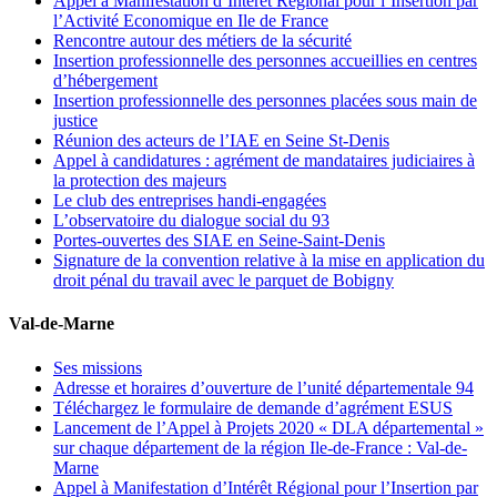
Appel à Manifestation d’Intérêt Régional pour l’Insertion par
l’Activité Economique en Ile de France
Rencontre autour des métiers de la sécurité
Insertion professionnelle des personnes accueillies en centres
d’hébergement
Insertion professionnelle des personnes placées sous main de
justice
Réunion des acteurs de l’IAE en Seine St-Denis
Appel à candidatures : agrément de mandataires judiciaires à
la protection des majeurs
Le club des entreprises handi-engagées
L’observatoire du dialogue social du 93
Portes-ouvertes des SIAE en Seine-Saint-Denis
Signature de la convention relative à la mise en application du
droit pénal du travail avec le parquet de Bobigny
Val-de-Marne
Ses missions
Adresse et horaires d’ouverture de l’unité départementale 94
Téléchargez le formulaire de demande d’agrément ESUS
Lancement de l’Appel à Projets 2020 « DLA départemental »
sur chaque département de la région Ile-de-France : Val-de-
Marne
Appel à Manifestation d’Intérêt Régional pour l’Insertion par