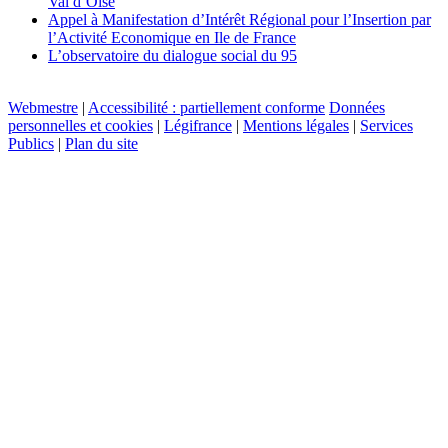
Val d’Oise
Appel à Manifestation d’Intérêt Régional pour l’Insertion par
l’Activité Economique en Ile de France
L’observatoire du dialogue social du 95
Webmestre
|
Accessibilité : partiellement conforme
Données
personnelles et cookies
|
Légifrance
|
Mentions légales
|
Services
Publics
|
Plan du site