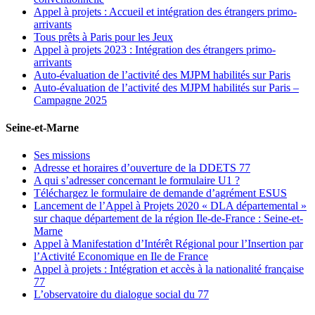
Appel à projets : Accueil et intégration des étrangers primo-
arrivants
Tous prêts à Paris pour les Jeux
Appel à projets 2023 : Intégration des étrangers primo-
arrivants
Auto-évaluation de l’activité des MJPM habilités sur Paris
Auto-évaluation de l’activité des MJPM habilités sur Paris –
Campagne 2025
Seine-et-Marne
Ses missions
Adresse et horaires d’ouverture de la DDETS 77
A qui s’adresser concernant le formulaire U1 ?
Téléchargez le formulaire de demande d’agrément ESUS
Lancement de l’Appel à Projets 2020 « DLA départemental »
sur chaque département de la région Ile-de-France : Seine-et-
Marne
Appel à Manifestation d’Intérêt Régional pour l’Insertion par
l’Activité Economique en Ile de France
Appel à projets : Intégration et accès à la nationalité française
77
L’observatoire du dialogue social du 77