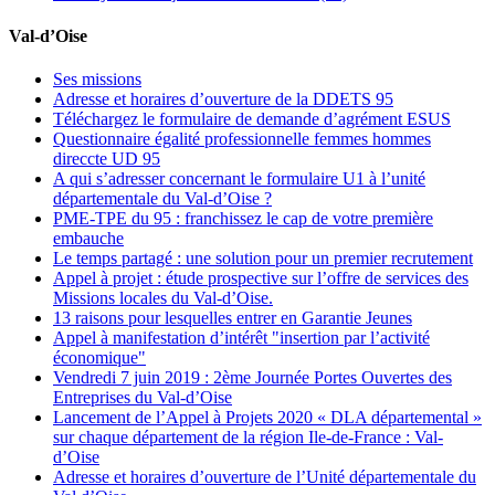
Val-d’Oise
Ses missions
Adresse et horaires d’ouverture de la DDETS 95
Téléchargez le formulaire de demande d’agrément ESUS
Questionnaire égalité professionnelle femmes hommes
direccte UD 95
A qui s’adresser concernant le formulaire U1 à l’unité
départementale du Val-d’Oise ?
PME-TPE du 95 : franchissez le cap de votre première
embauche
Le temps partagé : une solution pour un premier recrutement
Appel à projet : étude prospective sur l’offre de services des
Missions locales du Val-d’Oise.
13 raisons pour lesquelles entrer en Garantie Jeunes
Appel à manifestation d’intérêt "insertion par l’activité
économique"
Vendredi 7 juin 2019 : 2ème Journée Portes Ouvertes des
Entreprises du Val-d’Oise
Lancement de l’Appel à Projets 2020 « DLA départemental »
sur chaque département de la région Ile-de-France : Val-
d’Oise
Adresse et horaires d’ouverture de l’Unité départementale du