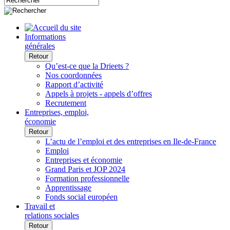
Informations
générales
Retour
Qu’est-ce que la Drieets ?
Nos coordonnées
Rapport d’activité
Appels à projets - appels d’offres
Recrutement
Entreprises, emploi,
économie
Retour
L’actu de l’emploi et des entreprises en Ile-de-France
Emploi
Entreprises et économie
Grand Paris et JOP 2024
Formation professionnelle
Apprentissage
Fonds social européen
Travail et
relations sociales
Retour