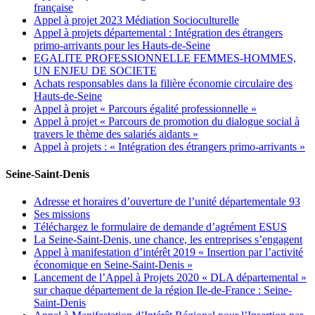
française
Appel à projet 2023 Médiation Socioculturelle
Appel à projets départemental : Intégration des étrangers
primo-arrivants pour les Hauts-de-Seine
EGALITE PROFESSIONNELLE FEMMES-HOMMES,
UN ENJEU DE SOCIETE
Achats responsables dans la filière économie circulaire des
Hauts-de-Seine
Appel à projet « Parcours égalité professionnelle »
Appel à projet « Parcours de promotion du dialogue social à
travers le thème des salariés aidants »
Appel à projets : « Intégration des étrangers primo-arrivants »
Seine-Saint-Denis
Adresse et horaires d’ouverture de l’unité départementale 93
Ses missions
Téléchargez le formulaire de demande d’agrément ESUS
La Seine-Saint-Denis, une chance, les entreprises s’engagent
Appel à manifestation d’intérêt 2019 « Insertion par l’activité
économique en Seine-Saint-Denis »
Lancement de l’Appel à Projets 2020 « DLA départemental »
sur chaque département de la région Ile-de-France : Seine-
Saint-Denis