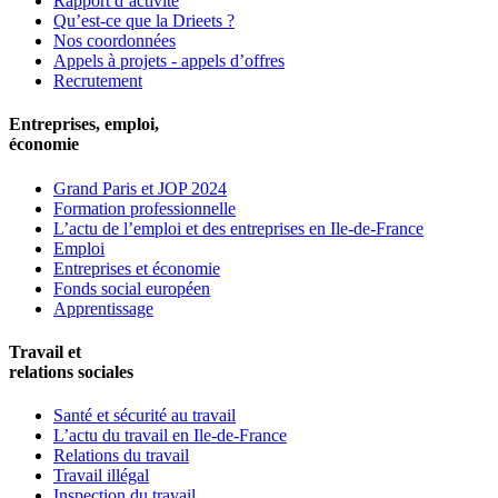
Rapport d’activité
Qu’est-ce que la Drieets ?
Nos coordonnées
Appels à projets - appels d’offres
Recrutement
Entreprises, emploi,
économie
Grand Paris et JOP 2024
Formation professionnelle
L’actu de l’emploi et des entreprises en Ile-de-France
Emploi
Entreprises et économie
Fonds social européen
Apprentissage
Travail et
relations sociales
Santé et sécurité au travail
L’actu du travail en Ile-de-France
Relations du travail
Travail illégal
Inspection du travail