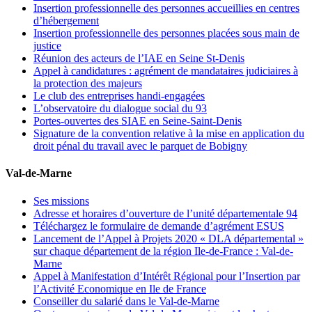
Insertion professionnelle des personnes accueillies en centres
d’hébergement
Insertion professionnelle des personnes placées sous main de
justice
Réunion des acteurs de l’IAE en Seine St-Denis
Appel à candidatures : agrément de mandataires judiciaires à
la protection des majeurs
Le club des entreprises handi-engagées
L’observatoire du dialogue social du 93
Portes-ouvertes des SIAE en Seine-Saint-Denis
Signature de la convention relative à la mise en application du
droit pénal du travail avec le parquet de Bobigny
Val-de-Marne
Ses missions
Adresse et horaires d’ouverture de l’unité départementale 94
Téléchargez le formulaire de demande d’agrément ESUS
Lancement de l’Appel à Projets 2020 « DLA départemental »
sur chaque département de la région Ile-de-France : Val-de-
Marne
Appel à Manifestation d’Intérêt Régional pour l’Insertion par
l’Activité Economique en Ile de France
Conseiller du salarié dans le Val-de-Marne