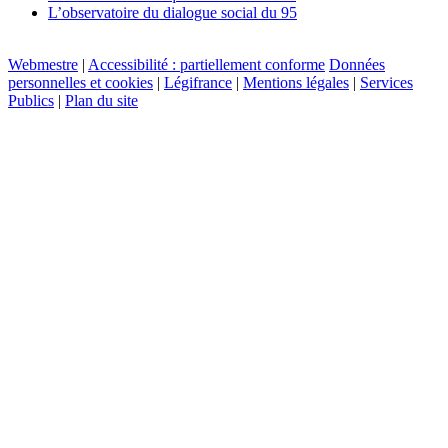
L’observatoire du dialogue social du 95
Webmestre
|
Accessibilité : partiellement conforme
Données
personnelles et cookies
|
Légifrance
|
Mentions légales
|
Services
Publics
|
Plan du site