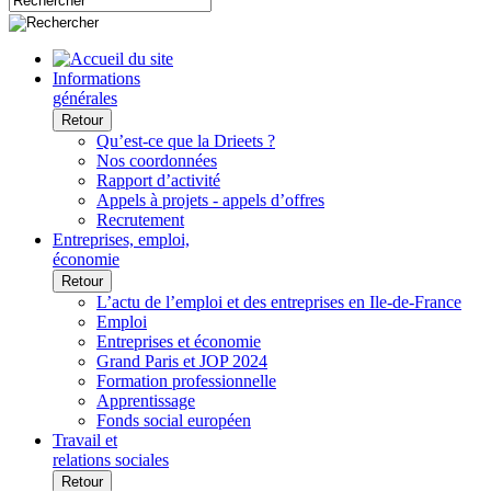
Informations
générales
Retour
Qu’est-ce que la Drieets ?
Nos coordonnées
Rapport d’activité
Appels à projets - appels d’offres
Recrutement
Entreprises, emploi,
économie
Retour
L’actu de l’emploi et des entreprises en Ile-de-France
Emploi
Entreprises et économie
Grand Paris et JOP 2024
Formation professionnelle
Apprentissage
Fonds social européen
Travail et
relations sociales
Retour