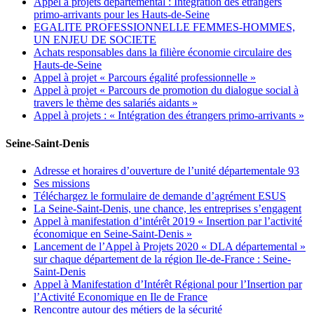
Appel à projets départemental : Intégration des étrangers
primo-arrivants pour les Hauts-de-Seine
EGALITE PROFESSIONNELLE FEMMES-HOMMES,
UN ENJEU DE SOCIETE
Achats responsables dans la filière économie circulaire des
Hauts-de-Seine
Appel à projet « Parcours égalité professionnelle »
Appel à projet « Parcours de promotion du dialogue social à
travers le thème des salariés aidants »
Appel à projets : « Intégration des étrangers primo-arrivants »
Seine-Saint-Denis
Adresse et horaires d’ouverture de l’unité départementale 93
Ses missions
Téléchargez le formulaire de demande d’agrément ESUS
La Seine-Saint-Denis, une chance, les entreprises s’engagent
Appel à manifestation d’intérêt 2019 « Insertion par l’activité
économique en Seine-Saint-Denis »
Lancement de l’Appel à Projets 2020 « DLA départemental »
sur chaque département de la région Ile-de-France : Seine-
Saint-Denis
Appel à Manifestation d’Intérêt Régional pour l’Insertion par
l’Activité Economique en Ile de France
Rencontre autour des métiers de la sécurité