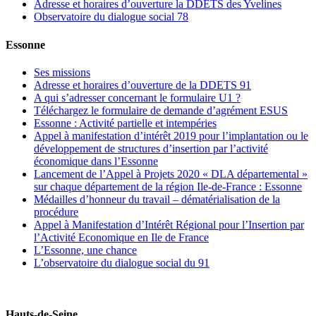
Adresse et horaires d’ouverture la DDETS des Yvelines
Observatoire du dialogue social 78
Essonne
Ses missions
Adresse et horaires d’ouverture de la DDETS 91
A qui s’adresser concernant le formulaire U1 ?
Téléchargez le formulaire de demande d’agrément ESUS
Essonne : Activité partielle et intempéries
Appel à manifestation d’intérêt 2019 pour l’implantation ou le
développement de structures d’insertion par l’activité
économique dans l’Essonne
Lancement de l’Appel à Projets 2020 « DLA départemental »
sur chaque département de la région Ile-de-France : Essonne
Médailles d’honneur du travail – dématérialisation de la
procédure
Appel à Manifestation d’Intérêt Régional pour l’Insertion par
l’Activité Economique en Ile de France
L’Essonne, une chance
L’observatoire du dialogue social du 91
Hauts-de-Seine