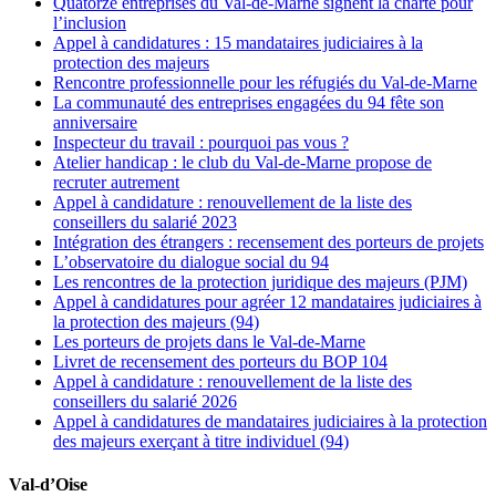
Quatorze entreprises du Val-de-Marne signent la charte pour
l’inclusion
Appel à candidatures : 15 mandataires judiciaires à la
protection des majeurs
Rencontre professionnelle pour les réfugiés du Val-de-Marne
La communauté des entreprises engagées du 94 fête son
anniversaire
Inspecteur du travail : pourquoi pas vous ?
Atelier handicap : le club du Val-de-Marne propose de
recruter autrement
Appel à candidature : renouvellement de la liste des
conseillers du salarié 2023
Intégration des étrangers : recensement des porteurs de projets
L’observatoire du dialogue social du 94
Les rencontres de la protection juridique des majeurs (PJM)
Appel à candidatures pour agréer 12 mandataires judiciaires à
la protection des majeurs (94)
Les porteurs de projets dans le Val-de-Marne
Livret de recensement des porteurs du BOP 104
Appel à candidature : renouvellement de la liste des
conseillers du salarié 2026
Appel à candidatures de mandataires judiciaires à la protection
des majeurs exerçant à titre individuel (94)
Val-d’Oise