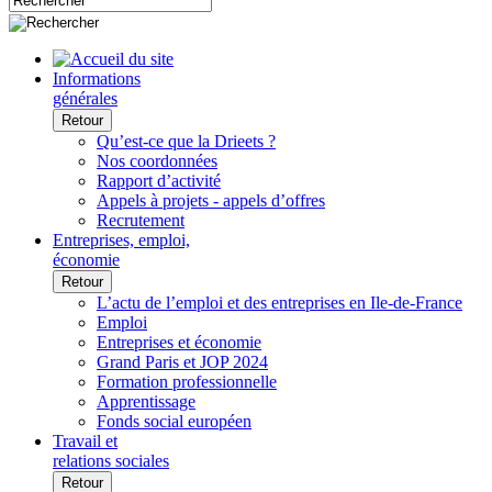
Informations
générales
Retour
Qu’est-ce que la Drieets ?
Nos coordonnées
Rapport d’activité
Appels à projets - appels d’offres
Recrutement
Entreprises, emploi,
économie
Retour
L’actu de l’emploi et des entreprises en Ile-de-France
Emploi
Entreprises et économie
Grand Paris et JOP 2024
Formation professionnelle
Apprentissage
Fonds social européen
Travail et
relations sociales
Retour