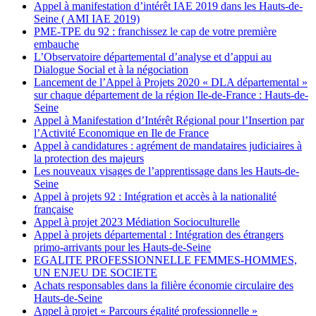
Appel à manifestation d’intérêt IAE 2019 dans les Hauts-de-
Seine ( AMI IAE 2019)
PME-TPE du 92 : franchissez le cap de votre première
embauche
L’Observatoire départemental d’analyse et d’appui au
Dialogue Social et à la négociation
Lancement de l’Appel à Projets 2020 « DLA départemental »
sur chaque département de la région Ile-de-France : Hauts-de-
Seine
Appel à Manifestation d’Intérêt Régional pour l’Insertion par
l’Activité Economique en Ile de France
Appel à candidatures : agrément de mandataires judiciaires à
la protection des majeurs
Les nouveaux visages de l’apprentissage dans les Hauts-de-
Seine
Appel à projets 92 : Intégration et accès à la nationalité
française
Appel à projet 2023 Médiation Socioculturelle
Appel à projets départemental : Intégration des étrangers
primo-arrivants pour les Hauts-de-Seine
EGALITE PROFESSIONNELLE FEMMES-HOMMES,
UN ENJEU DE SOCIETE
Achats responsables dans la filière économie circulaire des
Hauts-de-Seine
Appel à projet « Parcours égalité professionnelle »