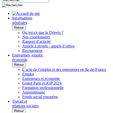
Informations
générales
Retour
Qu’est-ce que la Drieets ?
Nos coordonnées
Rapport d’activité
Appels à projets - appels d’offres
Recrutement
Entreprises, emploi,
économie
Retour
L’actu de l’emploi et des entreprises en Ile-de-France
Emploi
Entreprises et économie
Grand Paris et JOP 2024
Formation professionnelle
Apprentissage
Fonds social européen
Travail et
relations sociales
Retour