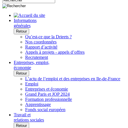
Informations
générales
Retour
Qu’est-ce que la Drieets ?
Nos coordonnées
Rapport d’activité
Appels à projets - appels d’offres
Recrutement
Entreprises, emploi,
économie
Retour
L’actu de l’emploi et des entreprises en Ile-de-France
Emploi
Entreprises et économie
Grand Paris et JOP 2024
Formation professionnelle
Apprentissage
Fonds social européen
Travail et
relations sociales
Retour