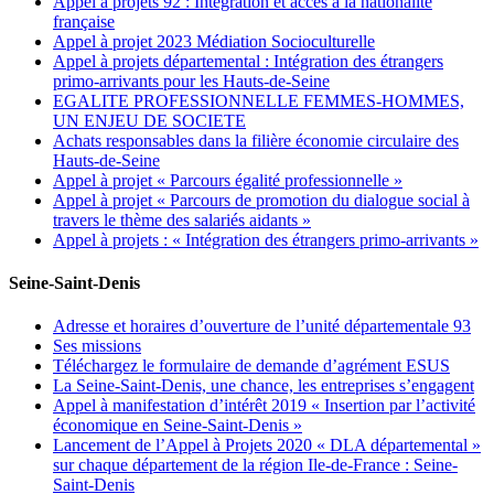
Appel à projets 92 : Intégration et accès à la nationalité
française
Appel à projet 2023 Médiation Socioculturelle
Appel à projets départemental : Intégration des étrangers
primo-arrivants pour les Hauts-de-Seine
EGALITE PROFESSIONNELLE FEMMES-HOMMES,
UN ENJEU DE SOCIETE
Achats responsables dans la filière économie circulaire des
Hauts-de-Seine
Appel à projet « Parcours égalité professionnelle »
Appel à projet « Parcours de promotion du dialogue social à
travers le thème des salariés aidants »
Appel à projets : « Intégration des étrangers primo-arrivants »
Seine-Saint-Denis
Adresse et horaires d’ouverture de l’unité départementale 93
Ses missions
Téléchargez le formulaire de demande d’agrément ESUS
La Seine-Saint-Denis, une chance, les entreprises s’engagent
Appel à manifestation d’intérêt 2019 « Insertion par l’activité
économique en Seine-Saint-Denis »
Lancement de l’Appel à Projets 2020 « DLA départemental »
sur chaque département de la région Ile-de-France : Seine-
Saint-Denis