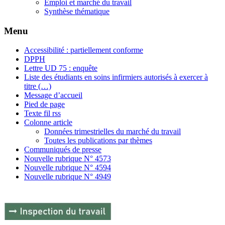
Emploi et marché du travail
Synthèse thématique
Menu
Accessibilité : partiellement conforme
DPPH
Lettre UD 75 : enquête
Liste des étudiants en soins infirmiers autorisés à exercer à
titre (…)
Message d’accueil
Pied de page
Texte fil rss
Colonne article
Données trimestrielles du marché du travail
Toutes les publications par thèmes
Communiqués de presse
Nouvelle rubrique N° 4573
Nouvelle rubrique N° 4594
Nouvelle rubrique N° 4949