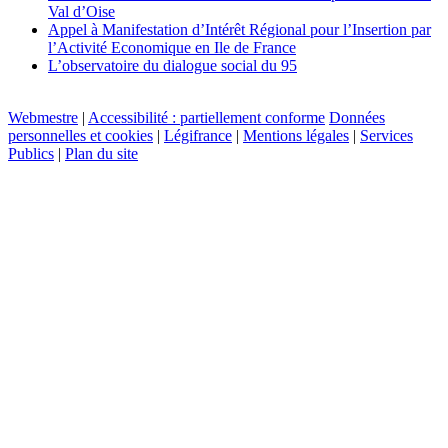
Val d’Oise
Appel à Manifestation d’Intérêt Régional pour l’Insertion par
l’Activité Economique en Ile de France
L’observatoire du dialogue social du 95
Webmestre
|
Accessibilité : partiellement conforme
Données
personnelles et cookies
|
Légifrance
|
Mentions légales
|
Services
Publics
|
Plan du site