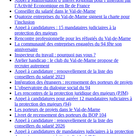
Appel à Manifestation d’Intérêt Régional pour l’Insertion par
l’Activité Economique en Ile de France
Conseiller du salarié dans le Val-de-Marne
Quatorze entreprises du Val-de-Marne signent la charte pour
l’inclusion
Appel à candidatures : 15 mandataires judiciaires à la
protection des majeurs
Rencontre professionnelle pour les réfugiés du Val-de-Marne
La communauté des entreprises engagées du 94 fête son
anniversaire
Inspecteur du travail : pourquoi pas vous ?
Atelier handicap : le club du Val-de-Marne propose de
recruter autrement
Appel à candidature : renouvellement de la liste des
conseillers du salarié 2023
Intégration des étrangers : recensement des porteurs de projets
L’observatoire du dialogue social du 94
Les rencontres de la protection juridique des majeurs (PJM)
Appel à candidatures pour agréer 12 mandataires judiciaires à
la protection des majeurs (94)
Les porteurs de projets dans le Val-de-Marne
Livret de recensement des porteurs du BOP 104
Appel à candidature : renouvellement de la liste des
conseillers du salarié 2026
Appel à candidatures de mandataires judiciaires à la protection