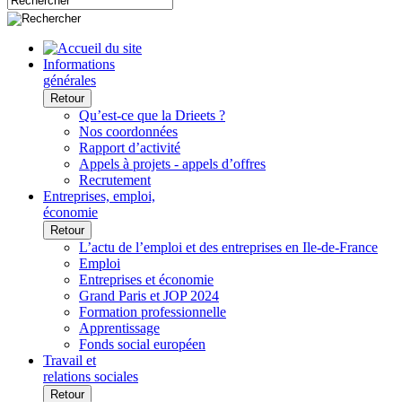
Informations
générales
Retour
Qu’est-ce que la Drieets ?
Nos coordonnées
Rapport d’activité
Appels à projets - appels d’offres
Recrutement
Entreprises, emploi,
économie
Retour
L’actu de l’emploi et des entreprises en Ile-de-France
Emploi
Entreprises et économie
Grand Paris et JOP 2024
Formation professionnelle
Apprentissage
Fonds social européen
Travail et
relations sociales
Retour