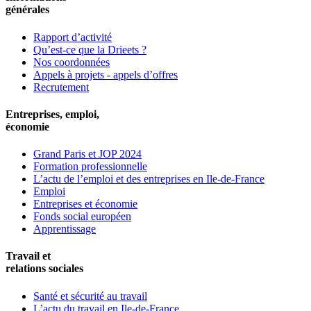
générales
Rapport d’activité
Qu’est-ce que la Drieets ?
Nos coordonnées
Appels à projets - appels d’offres
Recrutement
Entreprises, emploi,
économie
Grand Paris et JOP 2024
Formation professionnelle
L’actu de l’emploi et des entreprises en Ile-de-France
Emploi
Entreprises et économie
Fonds social européen
Apprentissage
Travail et
relations sociales
Santé et sécurité au travail
L’actu du travail en Ile-de-France