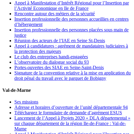
Appel à Manifestation d’Intérêt Régional pour l’Insertion par
l’Activité Economique en Ile de France
Rencontre autour des métiers de la sécurité
Insertion professionnelle des personnes accueillies en centres
d’hébergement
Insertion professionnelle des personnes placées sous main de
justice
Réunion des acteurs de l’IAE en Seine St-Denis
Appel à candidatures : agrément de mandataires judiciaires à
la protection des majeurs
Le club des entreprises handi-engagées
L’observatoire du dialogue social du 93
Portes-ouvertes des SIAE en Seine-Saint-Denis
Signature de la convention relative à la mise en application du
droit pénal du travail avec le parquet de Bobigny
Val-de-Marne
Ses missions
Adresse et horaires d’ouverture de l’unité départementale 94
Téléchargez le formulaire de demande d’agrément ESUS
Lancement de l’Appel à Projets 2020 « DLA départemental »
sur chaque département de la région Ile-de-France : Val-de-
Marne