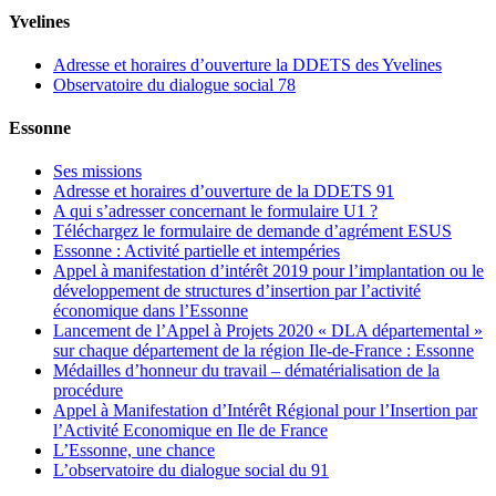
Yvelines
Adresse et horaires d’ouverture la DDETS des Yvelines
Observatoire du dialogue social 78
Essonne
Ses missions
Adresse et horaires d’ouverture de la DDETS 91
A qui s’adresser concernant le formulaire U1 ?
Téléchargez le formulaire de demande d’agrément ESUS
Essonne : Activité partielle et intempéries
Appel à manifestation d’intérêt 2019 pour l’implantation ou le
développement de structures d’insertion par l’activité
économique dans l’Essonne
Lancement de l’Appel à Projets 2020 « DLA départemental »
sur chaque département de la région Ile-de-France : Essonne
Médailles d’honneur du travail – dématérialisation de la
procédure
Appel à Manifestation d’Intérêt Régional pour l’Insertion par
l’Activité Economique en Ile de France
L’Essonne, une chance
L’observatoire du dialogue social du 91