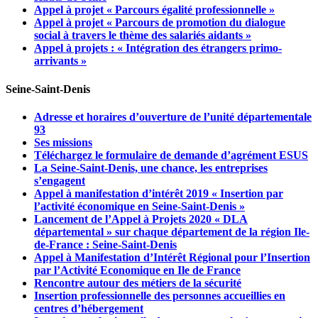
Appel à projet « Parcours égalité professionnelle »
Appel à projet « Parcours de promotion du dialogue
social à travers le thème des salariés aidants »
Appel à projets : « Intégration des étrangers primo-
arrivants »
Seine-Saint-Denis
Adresse et horaires d’ouverture de l’unité départementale
93
Ses missions
Téléchargez le formulaire de demande d’agrément ESUS
La Seine-Saint-Denis, une chance, les entreprises
s’engagent
Appel à manifestation d’intérêt 2019 « Insertion par
l’activité économique en Seine-Saint-Denis »
Lancement de l’Appel à Projets 2020 « DLA
départemental » sur chaque département de la région Ile-
de-France : Seine-Saint-Denis
Appel à Manifestation d’Intérêt Régional pour l’Insertion
par l’Activité Economique en Ile de France
Rencontre autour des métiers de la sécurité
Insertion professionnelle des personnes accueillies en
centres d’hébergement