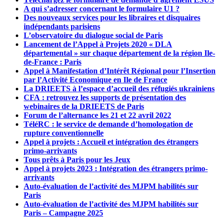
A qui s’adresser concernant le formulaire U1 ?
Des nouveaux services pour les libraires et disquaires
indépendants parisiens
L’observatoire du dialogue social de Paris
Lancement de l’Appel à Projets 2020 « DLA
départemental » sur chaque département de la région Ile-
de-France : Paris
Appel à Manifestation d’Intérêt Régional pour l’Insertion
par l’Activité Economique en Ile de France
La DRIEETS à l’espace d’accueil des réfugiés ukrainiens
CFA : retrouvez les supports de présentation des
webinaires de la DRIEETS de Paris
Forum de l’alternance les 21 et 22 avril 2022
TéléRC : le service de demande d’homologation de
rupture conventionnelle
Appel à projets : Accueil et intégration des étrangers
primo-arrivants
Tous prêts à Paris pour les Jeux
Appel à projets 2023 : Intégration des étrangers primo-
arrivants
Auto-évaluation de l’activité des MJPM habilités sur
Paris
Auto-évaluation de l’activité des MJPM habilités sur
Paris – Campagne 2025