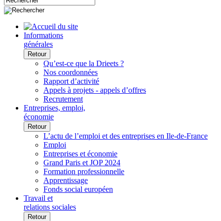
Informations
générales
Retour
Qu’est-ce que la Drieets ?
Nos coordonnées
Rapport d’activité
Appels à projets - appels d’offres
Recrutement
Entreprises, emploi,
économie
Retour
L’actu de l’emploi et des entreprises en Ile-de-France
Emploi
Entreprises et économie
Grand Paris et JOP 2024
Formation professionnelle
Apprentissage
Fonds social européen
Travail et
relations sociales
Retour