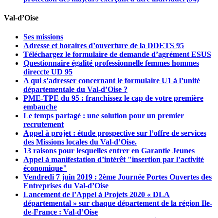
Val-d’Oise
Ses missions
Adresse et horaires d’ouverture de la DDETS 95
Téléchargez le formulaire de demande d’agrément ESUS
Questionnaire égalité professionnelle femmes hommes
direccte UD 95
A qui s’adresser concernant le formulaire U1 à l’unité
départementale du Val-d’Oise ?
PME-TPE du 95 : franchissez le cap de votre première
embauche
Le temps partagé : une solution pour un premier
recrutement
Appel à projet : étude prospective sur l’offre de services
des Missions locales du Val-d’Oise.
13 raisons pour lesquelles entrer en Garantie Jeunes
Appel à manifestation d’intérêt "insertion par l’activité
économique"
Vendredi 7 juin 2019 : 2ème Journée Portes Ouvertes des
Entreprises du Val-d’Oise
Lancement de l’Appel à Projets 2020 « DLA
départemental » sur chaque département de la région Ile-
de-France : Val-d’Oise