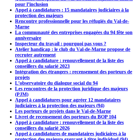
pour l’inclusion
Appel à candidatures : 15 mandataires judiciaires à la
protection des majeurs
Rencontre professionnelle pour les réfugiés du Val-de-
Marne
La communauté des entreprises engagées du 94 fête son
anniversaire
Inspecteur du travail : pourquoi pas vous ?
Atelier handicap : le club du Val-de-Marne propose de
recruter autrement
Appel à candidature : renouvellement de la liste des
conseillers du salarié 2023
Intégration des étrangers : recensement des porteurs de
projets
L’observatoire du dialogue social du 94
Les rencontres de la protection juridique des majeurs
(PJM)
Appel à candidatures pour agréer 12 mandataires
judiciaires à la protection des majeurs (94)
Les porteurs de projets dans le Val-de-Marne
Livret de recensement des porteurs du BOP 104
Appel à candidature : renouvellement de la liste des
conseillers du salarié 2026
Appel à candidatures de mandataires judiciaires à la
protection des majeurs exerçant à titre individuel (94)