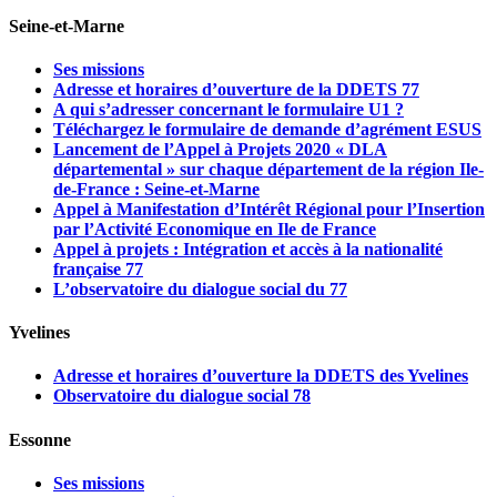
Seine-et-Marne
Ses missions
Adresse et horaires d’ouverture de la DDETS 77
A qui s’adresser concernant le formulaire U1 ?
Téléchargez le formulaire de demande d’agrément ESUS
Lancement de l’Appel à Projets 2020 « DLA
départemental » sur chaque département de la région Ile-
de-France : Seine-et-Marne
Appel à Manifestation d’Intérêt Régional pour l’Insertion
par l’Activité Economique en Ile de France
Appel à projets : Intégration et accès à la nationalité
française 77
L’observatoire du dialogue social du 77
Yvelines
Adresse et horaires d’ouverture la DDETS des Yvelines
Observatoire du dialogue social 78
Essonne
Ses missions