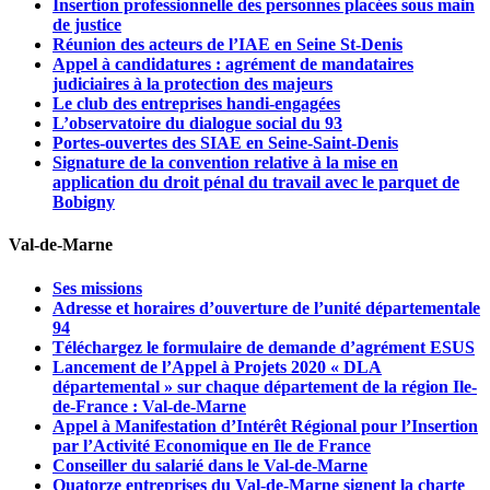
Insertion professionnelle des personnes placées sous main
de justice
Réunion des acteurs de l’IAE en Seine St-Denis
Appel à candidatures : agrément de mandataires
judiciaires à la protection des majeurs
Le club des entreprises handi-engagées
L’observatoire du dialogue social du 93
Portes-ouvertes des SIAE en Seine-Saint-Denis
Signature de la convention relative à la mise en
application du droit pénal du travail avec le parquet de
Bobigny
Val-de-Marne
Ses missions
Adresse et horaires d’ouverture de l’unité départementale
94
Téléchargez le formulaire de demande d’agrément ESUS
Lancement de l’Appel à Projets 2020 « DLA
départemental » sur chaque département de la région Ile-
de-France : Val-de-Marne
Appel à Manifestation d’Intérêt Régional pour l’Insertion
par l’Activité Economique en Ile de France
Conseiller du salarié dans le Val-de-Marne
Quatorze entreprises du Val-de-Marne signent la charte