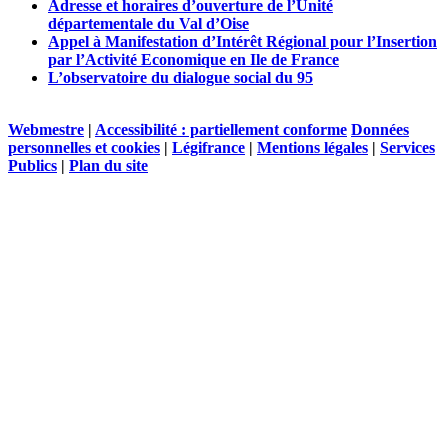
Adresse et horaires d’ouverture de l’Unité
départementale du Val d’Oise
Appel à Manifestation d’Intérêt Régional pour l’Insertion
par l’Activité Economique en Ile de France
L’observatoire du dialogue social du 95
Webmestre
|
Accessibilité : partiellement conforme
Données
personnelles et cookies
|
Légifrance
|
Mentions légales
|
Services
Publics
|
Plan du site