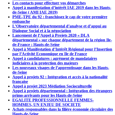
Les contacts pour effectuer vos démarches
Appel à manifestation d’intérêt IAE 2019 dans les Hauts-
de-Seine ( AMI IAE 2019)
PME-TPE du 92 : franchissez le cap de votre première
embauche
L’Observatoire départemental d’analyse et d’appui au
Dialogue Social et à la négociation
Lancement de l’Appel à Projets 2020 « DLA
départemental » sur chaque département de la région Ile-
de-France : Hauts-de-Seine
Appel à Manifestation d’Intérêt Régional pour l’Insertion
par l’Activité Economique en Ile de France
Appel à candidatures : agrément de mandataires
judiciaires à la protection des majeurs
Les nouveaux visages de l’apprentissage dans les Hauts-
de-Seine
Appel à projets 92 : Intégration et accès à la nationalité
française
Appel à projet 2023 Médiation Socioculturelle
Appel à projets départemental : Intégration des étrangers
primo-arrivants pour les Hauts-de-Seine
EGALITE PROFESSIONNELLE FEMMES-
HOMMES, UN ENJEU DE SOCIETE
Achats responsables dans la filière économie circulaire des
Hauts-de-Seine