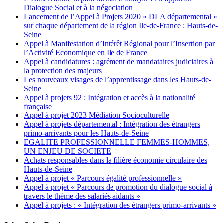
Dialogue Social et à la négociation
Lancement de l’Appel à Projets 2020 « DLA départemental »
sur chaque département de la région Ile-de-France : Hauts-de-
Seine
Appel à Manifestation d’Intérêt Régional pour l’Insertion par
l’Activité Economique en Ile de France
Appel à candidatures : agrément de mandataires judiciaires à
la protection des majeurs
Les nouveaux visages de l’apprentissage dans les Hauts-de-
Seine
Appel à projets 92 : Intégration et accès à la nationalité
française
Appel à projet 2023 Médiation Socioculturelle
Appel à projets départemental : Intégration des étrangers
primo-arrivants pour les Hauts-de-Seine
EGALITE PROFESSIONNELLE FEMMES-HOMMES,
UN ENJEU DE SOCIETE
Achats responsables dans la filière économie circulaire des
Hauts-de-Seine
Appel à projet « Parcours égalité professionnelle »
Appel à projet « Parcours de promotion du dialogue social à
travers le thème des salariés aidants »
Appel à projets : « Intégration des étrangers primo-arrivants »