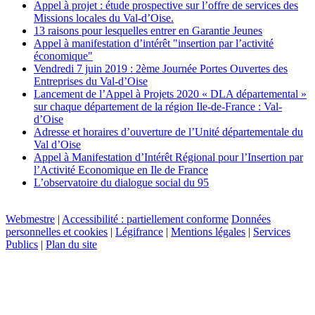
Appel à projet : étude prospective sur l’offre de services des
Missions locales du Val-d’Oise.
13 raisons pour lesquelles entrer en Garantie Jeunes
Appel à manifestation d’intérêt "insertion par l’activité
économique"
Vendredi 7 juin 2019 : 2ème Journée Portes Ouvertes des
Entreprises du Val-d’Oise
Lancement de l’Appel à Projets 2020 « DLA départemental »
sur chaque département de la région Ile-de-France : Val-
d’Oise
Adresse et horaires d’ouverture de l’Unité départementale du
Val d’Oise
Appel à Manifestation d’Intérêt Régional pour l’Insertion par
l’Activité Economique en Ile de France
L’observatoire du dialogue social du 95
Webmestre
|
Accessibilité : partiellement conforme
Données
personnelles et cookies
|
Légifrance
|
Mentions légales
|
Services
Publics
|
Plan du site