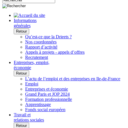
Informations
générales
Retour
Qu’est-ce que la Drieets ?
Nos coordonnées
Rapport d’activité
Appels à projets - appels d’offres
Recrutement
Entreprises, emploi,
économie
Retour
L’actu de l’emploi et des entreprises en Ile-de-France
Emploi
Entreprises et économie
Grand Paris et JOP 2024
Formation professionnelle
Apprentissage
Fonds social européen
Travail et
relations sociales
Retour