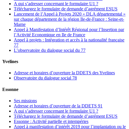
A qui s’adresser concernant le formulaire U1 ?
Téléchargez le formulaire de demande d’agrément ESUS
Lancement de l’Appel à Projets 2020 « DLA départemental »
sur chaque département de la région Ile-de-France : Seine-et-
Marne
Appel à Manifestation d’Intérêt Régional pour l’Insertion par
l’Activité Economique en Ile de France
Appel à projets : Intégration et accès à la nationalité française
77
L’observatoire du dialogue social du 77
Yvelines
Adresse et horaires d’ouverture la DDETS des Yvelines
Observatoire du dialogue social 78
Essonne
Ses missions
Adresse et horaires d’ouverture de la DDETS 91
A qui s’adresser concernant le formulaire U1 ?
Téléchargez le formulaire de demande d’agrément ESUS
Essonne : Activité partielle et intempéries
Appel à manifestation d’intérêt 2019 pour l’implantation ou le