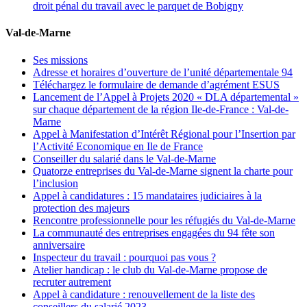
droit pénal du travail avec le parquet de Bobigny
Val-de-Marne
Ses missions
Adresse et horaires d’ouverture de l’unité départementale 94
Téléchargez le formulaire de demande d’agrément ESUS
Lancement de l’Appel à Projets 2020 « DLA départemental »
sur chaque département de la région Ile-de-France : Val-de-
Marne
Appel à Manifestation d’Intérêt Régional pour l’Insertion par
l’Activité Economique en Ile de France
Conseiller du salarié dans le Val-de-Marne
Quatorze entreprises du Val-de-Marne signent la charte pour
l’inclusion
Appel à candidatures : 15 mandataires judiciaires à la
protection des majeurs
Rencontre professionnelle pour les réfugiés du Val-de-Marne
La communauté des entreprises engagées du 94 fête son
anniversaire
Inspecteur du travail : pourquoi pas vous ?
Atelier handicap : le club du Val-de-Marne propose de
recruter autrement
Appel à candidature : renouvellement de la liste des
conseillers du salarié 2023