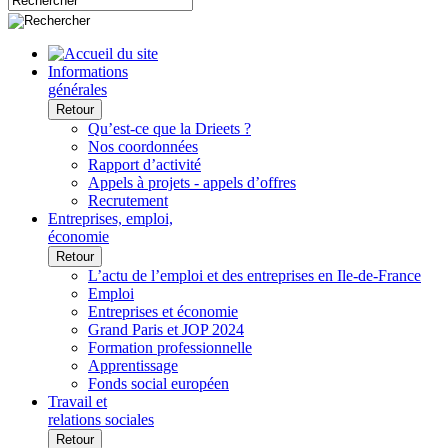
Informations
générales
Retour
Qu’est-ce que la Drieets ?
Nos coordonnées
Rapport d’activité
Appels à projets - appels d’offres
Recrutement
Entreprises, emploi,
économie
Retour
L’actu de l’emploi et des entreprises en Ile-de-France
Emploi
Entreprises et économie
Grand Paris et JOP 2024
Formation professionnelle
Apprentissage
Fonds social européen
Travail et
relations sociales
Retour