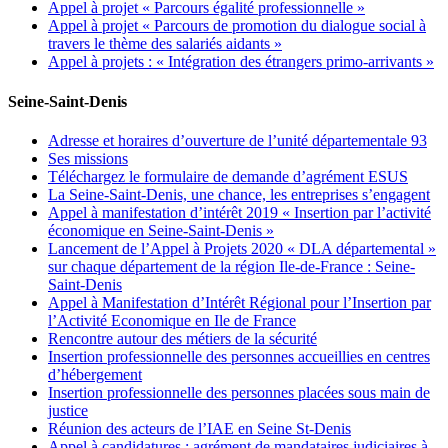
Appel à projet « Parcours égalité professionnelle »
Appel à projet « Parcours de promotion du dialogue social à
travers le thème des salariés aidants »
Appel à projets : « Intégration des étrangers primo-arrivants »
Seine-Saint-Denis
Adresse et horaires d’ouverture de l’unité départementale 93
Ses missions
Téléchargez le formulaire de demande d’agrément ESUS
La Seine-Saint-Denis, une chance, les entreprises s’engagent
Appel à manifestation d’intérêt 2019 « Insertion par l’activité
économique en Seine-Saint-Denis »
Lancement de l’Appel à Projets 2020 « DLA départemental »
sur chaque département de la région Ile-de-France : Seine-
Saint-Denis
Appel à Manifestation d’Intérêt Régional pour l’Insertion par
l’Activité Economique en Ile de France
Rencontre autour des métiers de la sécurité
Insertion professionnelle des personnes accueillies en centres
d’hébergement
Insertion professionnelle des personnes placées sous main de
justice
Réunion des acteurs de l’IAE en Seine St-Denis
Appel à candidatures : agrément de mandataires judiciaires à