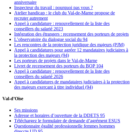
anniversaire
Inspecteur du travail : pourquoi pas vous ?
Atelier handicap : le club du Val-de-Marne propose de
recruter autrement
Appel à candidature : renouvellement de la liste des
conseillers du salarié 2023
Intégration des étrangers : recensement des porteurs de projets
L’observatoire du dialogue social du 94
Les rencontres de la protection juridique des majeurs (PJM)
Appel à candidatures pour agréer 12 mandataires judiciaires à
la protection des majeurs (94)
Les porteurs de projets dans le Val-de-Marne
Livret de recensement des porteurs du BOP 104
Appel à candidature : renouvellement de la liste des
conseillers du salarié 2026
Appel à candidatures de mandataires judiciaires à la protection
des majeurs exerçant à titre individuel (94)
Val-d’Oise
Ses missions
Adresse et horaires d’ouverture de la DDETS 95
Téléchargez le formulaire de demande d’agrément ESUS
Questionnaire égalité professionnelle femmes hommes
direccte UD 95