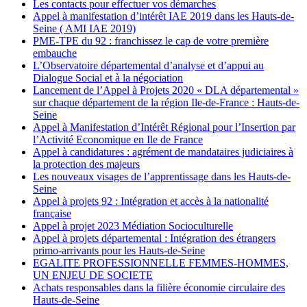
Les contacts pour effectuer vos démarches
Appel à manifestation d’intérêt IAE 2019 dans les Hauts-de-
Seine ( AMI IAE 2019)
PME-TPE du 92 : franchissez le cap de votre première
embauche
L’Observatoire départemental d’analyse et d’appui au
Dialogue Social et à la négociation
Lancement de l’Appel à Projets 2020 « DLA départemental »
sur chaque département de la région Ile-de-France : Hauts-de-
Seine
Appel à Manifestation d’Intérêt Régional pour l’Insertion par
l’Activité Economique en Ile de France
Appel à candidatures : agrément de mandataires judiciaires à
la protection des majeurs
Les nouveaux visages de l’apprentissage dans les Hauts-de-
Seine
Appel à projets 92 : Intégration et accès à la nationalité
française
Appel à projet 2023 Médiation Socioculturelle
Appel à projets départemental : Intégration des étrangers
primo-arrivants pour les Hauts-de-Seine
EGALITE PROFESSIONNELLE FEMMES-HOMMES,
UN ENJEU DE SOCIETE
Achats responsables dans la filière économie circulaire des
Hauts-de-Seine