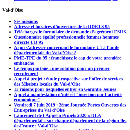
Val-d’Oise
Ses missions
Adresse et horaires d’ouverture de la DDETS 95
Téléchargez le formulaire de demande d’agrément ESUS
Questionnaire égalité professionnelle femmes hommes
direccte UD 95
A qui s’adresser concernant le formulaire U1 à l’unité
départementale du Val-d’Oise ?
PME-TPE du 95 : franchissez le cap de votre première
embauche
Le temps partagé : une solution pour un premier
recrutement
Appel à projet : étude prospective sur l’offre de services
des Missions locales du Val-d’Oise.
13 raisons pour lesquelles entrer en Garantie Jeunes
Appel à manifestation d’intérêt "insertion par l’activité
économique"
Vendredi 7 juin 2019 : 2ème Journée Portes Ouvertes des
Entreprises du Val-d’Oise
Lancement de l’Appel à Projets 2020 « DLA
départemental » sur chaque département de la région Ile-
de-France : Val-d’Oise