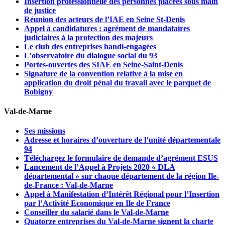
Insertion professionnelle des personnes placées sous main
de justice
Réunion des acteurs de l’IAE en Seine St-Denis
Appel à candidatures : agrément de mandataires
judiciaires à la protection des majeurs
Le club des entreprises handi-engagées
L’observatoire du dialogue social du 93
Portes-ouvertes des SIAE en Seine-Saint-Denis
Signature de la convention relative à la mise en
application du droit pénal du travail avec le parquet de
Bobigny
Val-de-Marne
Ses missions
Adresse et horaires d’ouverture de l’unité départementale
94
Téléchargez le formulaire de demande d’agrément ESUS
Lancement de l’Appel à Projets 2020 « DLA
départemental » sur chaque département de la région Ile-
de-France : Val-de-Marne
Appel à Manifestation d’Intérêt Régional pour l’Insertion
par l’Activité Economique en Ile de France
Conseiller du salarié dans le Val-de-Marne
Quatorze entreprises du Val-de-Marne signent la charte