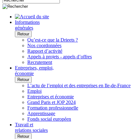
Informations
générales
Retour
Qu’est-ce que la Drieets ?
Nos coordonnées
Rapport d’activité
Appels à projets - appels d’offres
Recrutement
Entreprises, emploi,
économie
Retour
L’actu de l’emploi et des entreprises en Ile-de-France
Emploi
Entreprises et économie
Grand Paris et JOP 2024
Formation professionnelle
Apprentissage
Fonds social européen
Travail et
relations sociales
Retour