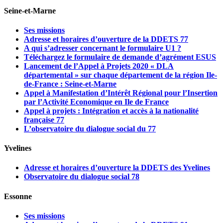
Seine-et-Marne
Ses missions
Adresse et horaires d’ouverture de la DDETS 77
A qui s’adresser concernant le formulaire U1 ?
Téléchargez le formulaire de demande d’agrément ESUS
Lancement de l’Appel à Projets 2020 « DLA
départemental » sur chaque département de la région Ile-
de-France : Seine-et-Marne
Appel à Manifestation d’Intérêt Régional pour l’Insertion
par l’Activité Economique en Ile de France
Appel à projets : Intégration et accès à la nationalité
française 77
L’observatoire du dialogue social du 77
Yvelines
Adresse et horaires d’ouverture la DDETS des Yvelines
Observatoire du dialogue social 78
Essonne
Ses missions