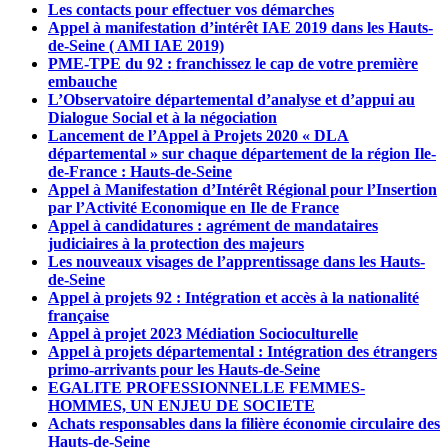
Les contacts pour effectuer vos démarches
Appel à manifestation d’intérêt IAE 2019 dans les Hauts-
de-Seine ( AMI IAE 2019)
PME-TPE du 92 : franchissez le cap de votre première
embauche
L’Observatoire départemental d’analyse et d’appui au
Dialogue Social et à la négociation
Lancement de l’Appel à Projets 2020 « DLA
départemental » sur chaque département de la région Ile-
de-France : Hauts-de-Seine
Appel à Manifestation d’Intérêt Régional pour l’Insertion
par l’Activité Economique en Ile de France
Appel à candidatures : agrément de mandataires
judiciaires à la protection des majeurs
Les nouveaux visages de l’apprentissage dans les Hauts-
de-Seine
Appel à projets 92 : Intégration et accès à la nationalité
française
Appel à projet 2023 Médiation Socioculturelle
Appel à projets départemental : Intégration des étrangers
primo-arrivants pour les Hauts-de-Seine
EGALITE PROFESSIONNELLE FEMMES-
HOMMES, UN ENJEU DE SOCIETE
Achats responsables dans la filière économie circulaire des
Hauts-de-Seine