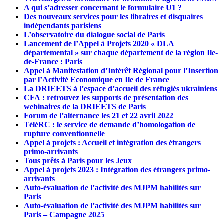
A qui s’adresser concernant le formulaire U1 ?
Des nouveaux services pour les libraires et disquaires
indépendants parisiens
L’observatoire du dialogue social de Paris
Lancement de l’Appel à Projets 2020 « DLA
départemental » sur chaque département de la région Ile-
de-France : Paris
Appel à Manifestation d’Intérêt Régional pour l’Insertion
par l’Activité Economique en Ile de France
La DRIEETS à l’espace d’accueil des réfugiés ukrainiens
CFA : retrouvez les supports de présentation des
webinaires de la DRIEETS de Paris
Forum de l’alternance les 21 et 22 avril 2022
TéléRC : le service de demande d’homologation de
rupture conventionnelle
Appel à projets : Accueil et intégration des étrangers
primo-arrivants
Tous prêts à Paris pour les Jeux
Appel à projets 2023 : Intégration des étrangers primo-
arrivants
Auto-évaluation de l’activité des MJPM habilités sur
Paris
Auto-évaluation de l’activité des MJPM habilités sur
Paris – Campagne 2025