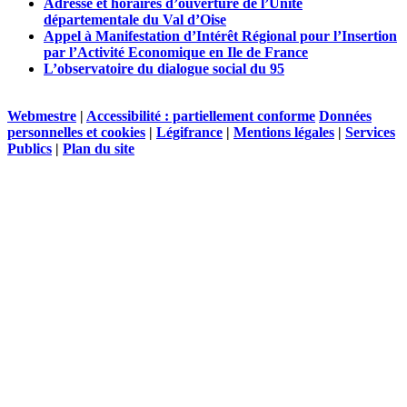
Adresse et horaires d’ouverture de l’Unité
départementale du Val d’Oise
Appel à Manifestation d’Intérêt Régional pour l’Insertion
par l’Activité Economique en Ile de France
L’observatoire du dialogue social du 95
Webmestre
|
Accessibilité : partiellement conforme
Données
personnelles et cookies
|
Légifrance
|
Mentions légales
|
Services
Publics
|
Plan du site