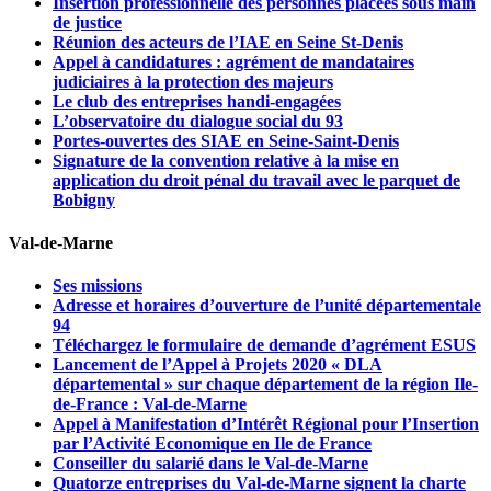
Insertion professionnelle des personnes placées sous main
de justice
Réunion des acteurs de l’IAE en Seine St-Denis
Appel à candidatures : agrément de mandataires
judiciaires à la protection des majeurs
Le club des entreprises handi-engagées
L’observatoire du dialogue social du 93
Portes-ouvertes des SIAE en Seine-Saint-Denis
Signature de la convention relative à la mise en
application du droit pénal du travail avec le parquet de
Bobigny
Val-de-Marne
Ses missions
Adresse et horaires d’ouverture de l’unité départementale
94
Téléchargez le formulaire de demande d’agrément ESUS
Lancement de l’Appel à Projets 2020 « DLA
départemental » sur chaque département de la région Ile-
de-France : Val-de-Marne
Appel à Manifestation d’Intérêt Régional pour l’Insertion
par l’Activité Economique en Ile de France
Conseiller du salarié dans le Val-de-Marne
Quatorze entreprises du Val-de-Marne signent la charte