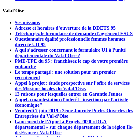
Val-d’Oise
Ses missions
Adresse et horaires d’ouverture de la DDETS 95
Téléchargez le formulaire de demande d’agrément ESUS
Questionnaire égalité professionnelle femmes hommes
direccte UD 95
A qui s’adresser concernant le formulaire U1 à l’unité
départementale du Val-d’Oise ?
PME-TPE du 95 : franchissez le cap de votre première
embauche
Le temps partagé : une solution pour un premier
recrutement
Appel à projet : étude prospective sur l’offre de services
des Missions locales du Val-d’Oise.
13 raisons pour lesquelles entrer en Garantie Jeunes
Appel à manifestation d’intérêt "insertion par l’activité
économique"
Vendredi 7 juin 2019 : 2ème Journée Portes Ouvertes des
Entreprises du Val-d’Oise
Lancement de l’Appel à Projets 2020 « DLA
départemental » sur chaque département de la région Ile-
de-France : Val-d’Oise