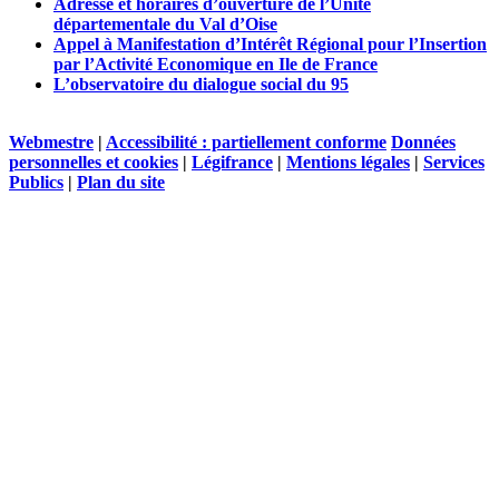
Adresse et horaires d’ouverture de l’Unité
départementale du Val d’Oise
Appel à Manifestation d’Intérêt Régional pour l’Insertion
par l’Activité Economique en Ile de France
L’observatoire du dialogue social du 95
Webmestre
|
Accessibilité : partiellement conforme
Données
personnelles et cookies
|
Légifrance
|
Mentions légales
|
Services
Publics
|
Plan du site