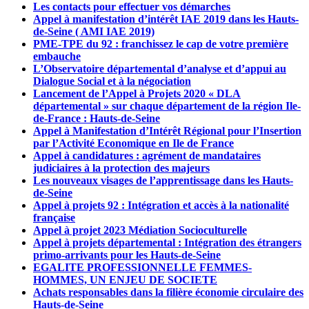
Les contacts pour effectuer vos démarches
Appel à manifestation d’intérêt IAE 2019 dans les Hauts-
de-Seine ( AMI IAE 2019)
PME-TPE du 92 : franchissez le cap de votre première
embauche
L’Observatoire départemental d’analyse et d’appui au
Dialogue Social et à la négociation
Lancement de l’Appel à Projets 2020 « DLA
départemental » sur chaque département de la région Ile-
de-France : Hauts-de-Seine
Appel à Manifestation d’Intérêt Régional pour l’Insertion
par l’Activité Economique en Ile de France
Appel à candidatures : agrément de mandataires
judiciaires à la protection des majeurs
Les nouveaux visages de l’apprentissage dans les Hauts-
de-Seine
Appel à projets 92 : Intégration et accès à la nationalité
française
Appel à projet 2023 Médiation Socioculturelle
Appel à projets départemental : Intégration des étrangers
primo-arrivants pour les Hauts-de-Seine
EGALITE PROFESSIONNELLE FEMMES-
HOMMES, UN ENJEU DE SOCIETE
Achats responsables dans la filière économie circulaire des
Hauts-de-Seine