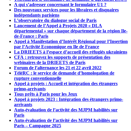
A qui s’adresser concernant le formulaire U1 ?
Des nouveaux services pour les libraires et disquaires
indépendants parisiens
L’observatoire du dialogue social de Paris
Lancement de l’Appel à Projets 2020 « DLA
départemental » sur chaque département de la région Ile-
de-France : Paris
Appel à Manifestation d’Intérêt Régional pour l’Insertion
par l’Activité Economique en Ile de France
La DRIEETS à l’espace d’accueil des réfugiés ukrainiens
CFA : retrouvez les supports de présentation des
webinaires de la DRIEETS de Paris
Forum de l’alternance les 21 et 22 avril 2022
TéléRC : le service de demande d’homologation de
rupture conventionnelle
Appel à projets : Accueil et intégration des étrangers
primo-arrivants
Tous prêts à Paris pour les Jeux
Appel à projets 2023 : Intégration des étrangers primo-
arrivants
Auto-évaluation de l’activité des MJPM habilités sur
Paris
Auto-évaluation de l’activité des MJPM habilités sur
Paris – Campagne 2025