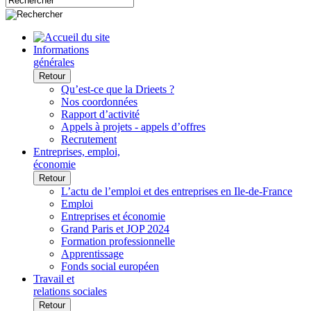
Informations
générales
Retour
Qu’est-ce que la Drieets ?
Nos coordonnées
Rapport d’activité
Appels à projets - appels d’offres
Recrutement
Entreprises, emploi,
économie
Retour
L’actu de l’emploi et des entreprises en Ile-de-France
Emploi
Entreprises et économie
Grand Paris et JOP 2024
Formation professionnelle
Apprentissage
Fonds social européen
Travail et
relations sociales
Retour