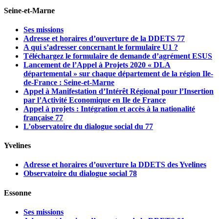
Seine-et-Marne
Ses missions
Adresse et horaires d’ouverture de la DDETS 77
A qui s’adresser concernant le formulaire U1 ?
Téléchargez le formulaire de demande d’agrément ESUS
Lancement de l’Appel à Projets 2020 « DLA
départemental » sur chaque département de la région Ile-
de-France : Seine-et-Marne
Appel à Manifestation d’Intérêt Régional pour l’Insertion
par l’Activité Economique en Ile de France
Appel à projets : Intégration et accès à la nationalité
française 77
L’observatoire du dialogue social du 77
Yvelines
Adresse et horaires d’ouverture la DDETS des Yvelines
Observatoire du dialogue social 78
Essonne
Ses missions