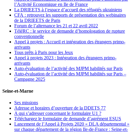
l’Activité Economique en Ile de France
La DRIEETS à l’espace d’accueil des réfugiés ukrainiens
CFA : retrouvez les supports de présentation des webinaires
de la DRIEETS de Paris
Forum de l’alternance les 21 et 22 avril 2022
TéléRC : le service de demande d’homologation de rupture
conventionnelle
Appel à projets : Accueil et intégration des étrangers primo-
arrivants
Tous prêts à Paris pour les Jeux
Appel à projets 2023 : Intégration des étrangers primo-
arrivants
Auto-évaluation de l’activité des MJPM habilités sur Paris
Auto-évaluation de l’activité des MJPM habilités sur Paris –
Campagne 2025
Seine-et-Marne
Ses missions
Adresse et horaires d’ouverture de la DDETS 77
A qui s’adresser concernant le formulaire U1 ?
Téléchargez le formulaire de demande d’agrément ESUS
Lancement de l’Appel à Projets 2020 « DLA départemental »
sur chaque département de la région Ile-de-France : Seine-et-