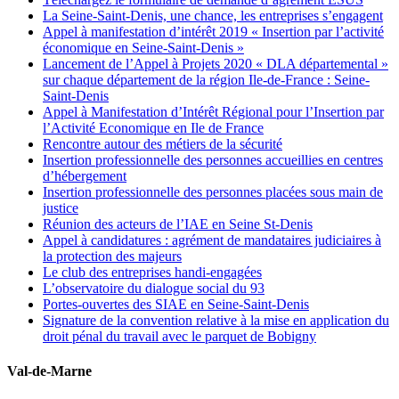
La Seine-Saint-Denis, une chance, les entreprises s’engagent
Appel à manifestation d’intérêt 2019 « Insertion par l’activité
économique en Seine-Saint-Denis »
Lancement de l’Appel à Projets 2020 « DLA départemental »
sur chaque département de la région Ile-de-France : Seine-
Saint-Denis
Appel à Manifestation d’Intérêt Régional pour l’Insertion par
l’Activité Economique en Ile de France
Rencontre autour des métiers de la sécurité
Insertion professionnelle des personnes accueillies en centres
d’hébergement
Insertion professionnelle des personnes placées sous main de
justice
Réunion des acteurs de l’IAE en Seine St-Denis
Appel à candidatures : agrément de mandataires judiciaires à
la protection des majeurs
Le club des entreprises handi-engagées
L’observatoire du dialogue social du 93
Portes-ouvertes des SIAE en Seine-Saint-Denis
Signature de la convention relative à la mise en application du
droit pénal du travail avec le parquet de Bobigny
Val-de-Marne