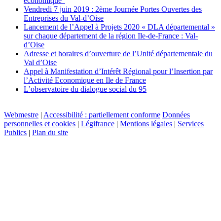
économique"
Vendredi 7 juin 2019 : 2ème Journée Portes Ouvertes des
Entreprises du Val-d’Oise
Lancement de l’Appel à Projets 2020 « DLA départemental »
sur chaque département de la région Ile-de-France : Val-
d’Oise
Adresse et horaires d’ouverture de l’Unité départementale du
Val d’Oise
Appel à Manifestation d’Intérêt Régional pour l’Insertion par
l’Activité Economique en Ile de France
L’observatoire du dialogue social du 95
Webmestre
|
Accessibilité : partiellement conforme
Données
personnelles et cookies
|
Légifrance
|
Mentions légales
|
Services
Publics
|
Plan du site