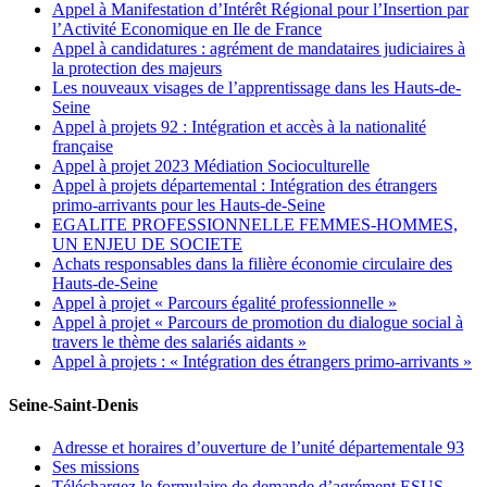
Appel à Manifestation d’Intérêt Régional pour l’Insertion par
l’Activité Economique en Ile de France
Appel à candidatures : agrément de mandataires judiciaires à
la protection des majeurs
Les nouveaux visages de l’apprentissage dans les Hauts-de-
Seine
Appel à projets 92 : Intégration et accès à la nationalité
française
Appel à projet 2023 Médiation Socioculturelle
Appel à projets départemental : Intégration des étrangers
primo-arrivants pour les Hauts-de-Seine
EGALITE PROFESSIONNELLE FEMMES-HOMMES,
UN ENJEU DE SOCIETE
Achats responsables dans la filière économie circulaire des
Hauts-de-Seine
Appel à projet « Parcours égalité professionnelle »
Appel à projet « Parcours de promotion du dialogue social à
travers le thème des salariés aidants »
Appel à projets : « Intégration des étrangers primo-arrivants »
Seine-Saint-Denis
Adresse et horaires d’ouverture de l’unité départementale 93
Ses missions
Téléchargez le formulaire de demande d’agrément ESUS