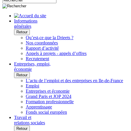
Informations
générales
Retour
Qu’est-ce que la Drieets ?
Nos coordonnées
Rapport d’activité
Appels à projets - appels d’offres
Recrutement
Entreprises, emploi,
économie
Retour
L’actu de l’emploi et des entreprises en Ile-de-France
Emploi
Entreprises et économie
Grand Paris et JOP 2024
Formation professionnelle
Apprentissage
Fonds social européen
Travail et
relations sociales
Retour