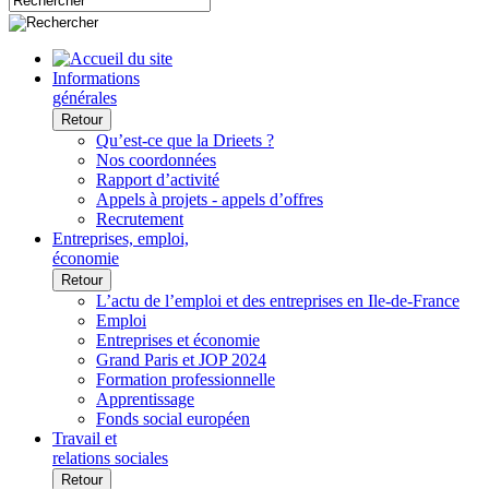
Informations
générales
Retour
Qu’est-ce que la Drieets ?
Nos coordonnées
Rapport d’activité
Appels à projets - appels d’offres
Recrutement
Entreprises, emploi,
économie
Retour
L’actu de l’emploi et des entreprises en Ile-de-France
Emploi
Entreprises et économie
Grand Paris et JOP 2024
Formation professionnelle
Apprentissage
Fonds social européen
Travail et
relations sociales
Retour