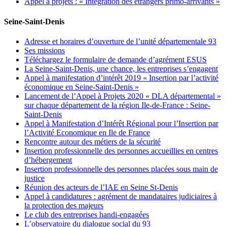
Appel à projets : « Intégration des étrangers primo-arrivants »
Seine-Saint-Denis
Adresse et horaires d’ouverture de l’unité départementale 93
Ses missions
Téléchargez le formulaire de demande d’agrément ESUS
La Seine-Saint-Denis, une chance, les entreprises s’engagent
Appel à manifestation d’intérêt 2019 « Insertion par l’activité
économique en Seine-Saint-Denis »
Lancement de l’Appel à Projets 2020 « DLA départemental »
sur chaque département de la région Ile-de-France : Seine-
Saint-Denis
Appel à Manifestation d’Intérêt Régional pour l’Insertion par
l’Activité Economique en Ile de France
Rencontre autour des métiers de la sécurité
Insertion professionnelle des personnes accueillies en centres
d’hébergement
Insertion professionnelle des personnes placées sous main de
justice
Réunion des acteurs de l’IAE en Seine St-Denis
Appel à candidatures : agrément de mandataires judiciaires à
la protection des majeurs
Le club des entreprises handi-engagées
L’observatoire du dialogue social du 93