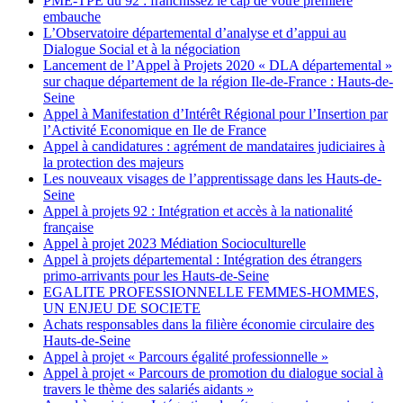
PME-TPE du 92 : franchissez le cap de votre première
embauche
L’Observatoire départemental d’analyse et d’appui au
Dialogue Social et à la négociation
Lancement de l’Appel à Projets 2020 « DLA départemental »
sur chaque département de la région Ile-de-France : Hauts-de-
Seine
Appel à Manifestation d’Intérêt Régional pour l’Insertion par
l’Activité Economique en Ile de France
Appel à candidatures : agrément de mandataires judiciaires à
la protection des majeurs
Les nouveaux visages de l’apprentissage dans les Hauts-de-
Seine
Appel à projets 92 : Intégration et accès à la nationalité
française
Appel à projet 2023 Médiation Socioculturelle
Appel à projets départemental : Intégration des étrangers
primo-arrivants pour les Hauts-de-Seine
EGALITE PROFESSIONNELLE FEMMES-HOMMES,
UN ENJEU DE SOCIETE
Achats responsables dans la filière économie circulaire des
Hauts-de-Seine
Appel à projet « Parcours égalité professionnelle »
Appel à projet « Parcours de promotion du dialogue social à
travers le thème des salariés aidants »