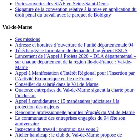
Portes-ouvertes des SIAE en Seine-Saint-Denis
Signature de la convention relative à la mise en application du
droit pénal du travail avec le parquet de Bobigny
Val-de-Marne
Ses missions
Adresse et horaires d’ouverture de l’unité départementale 94
Téléchargez le formulaire de demande d’agrément ESUS
Lancement de l’Appel à Projets 2020 « DLA départemental »
sur chaque département de la région Ile-de-France : Val-de-
Marne
Appel à Manifestation d’Intérêt Régional pour l’Insertion par
l’Activité Economique en Ile de France
Conseiller du salarié dans le Val-de-Marne
Quatorze entreprises du Val-de-Marne signent la charte pour
l’inclusion
Appel à candidatures : 15 mandataires judiciaires à la
protection des majeurs
Rencontre professionnelle pour les réfugiés du Val-de-Marne
La communauté des entreprises engagées du 94 fête son
anniversaire
Inspecteur du travail : pourquoi pas vous ?
Atelier handicap : le club du Val-de-Marne propose de