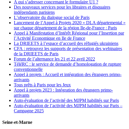
A qui s’adresser concernant le formulaire U1 ?
Des nouveaux services pour les libraires et disquaires
indépendants parisiens
L’observatoire du dialogue social de Paris
Lancement de l’Appel à Projets 2020 « DLA départemental »
sur chaque département de la région Ile-de-France : Paris
Appel à Manifestation d’Intérêt Régional pour l’Insertion par
l’Activité Economique en Ile de France
La DRIEETS à l’espace d’accueil des réfugiés ukrainiens
CFA : retrouvez les supports de présentation des webinaires
de la DRIEETS de Paris
Forum de l’alternance les 21 et 22 avril 2022
TéléRC : le service de demande d’homologation de rupture
conventionnelle
Appel à projets : Accueil et intégration des étrangers primo-
arrivants
Tous prêts à Paris pour les Jeux
Appel à projets 2023 : Intégration des étrangers primo-
arrivants
Auto-évaluation de l’activité des MJPM habilités sur Paris
Auto-évaluation de l’activité des MJPM habilités sur Paris –
Campagne 2025
Seine-et-Marne