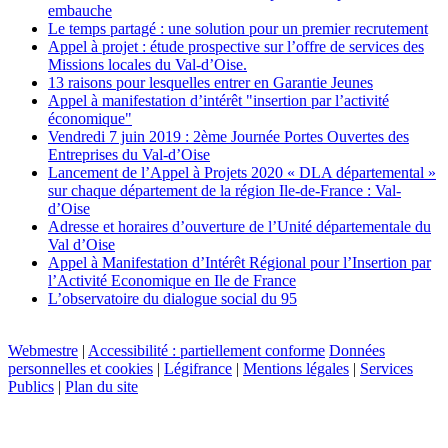
embauche
Le temps partagé : une solution pour un premier recrutement
Appel à projet : étude prospective sur l’offre de services des
Missions locales du Val-d’Oise.
13 raisons pour lesquelles entrer en Garantie Jeunes
Appel à manifestation d’intérêt "insertion par l’activité
économique"
Vendredi 7 juin 2019 : 2ème Journée Portes Ouvertes des
Entreprises du Val-d’Oise
Lancement de l’Appel à Projets 2020 « DLA départemental »
sur chaque département de la région Ile-de-France : Val-
d’Oise
Adresse et horaires d’ouverture de l’Unité départementale du
Val d’Oise
Appel à Manifestation d’Intérêt Régional pour l’Insertion par
l’Activité Economique en Ile de France
L’observatoire du dialogue social du 95
Webmestre
|
Accessibilité : partiellement conforme
Données
personnelles et cookies
|
Légifrance
|
Mentions légales
|
Services
Publics
|
Plan du site