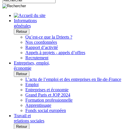
Informations
générales
Retour
Qu’est-ce que la Drieets ?
Nos coordonnées
Rapport d’activité
Appels à projets - appels d’offres
Recrutement
Entreprises, emploi,
économie
Retour
L’actu de l’emploi et des entreprises en Ile-de-France
Emploi
Entreprises et économie
Grand Paris et JOP 2024
Formation professionnelle
Apprentissage
Fonds social européen
Travail et
relations sociales
Retour