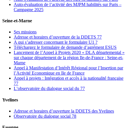
Auto-évaluation de l’activité des MJPM habilités sur Paris –
Campagne 2025
Seine-et-Marne
Ses missions
Adresse et horaires d’ouverture de la DDETS 77
A qui s’adresser concernant le formulaire U1 ?
Téléchargez le formulaire de demande d’agrément ESUS
Lancement de l’Appel à Projets 2020 « DLA départemental »
sur chaque département de la région Ile-de-France : Seine-et-
Marne
Appel à Manifestation d’Intérêt Régional pour l’Insertion par
l’Activité Economique en Ile de France
Appel à projets : Intégration et accès à la nationalité française
77
L’observatoire du dialogue social du 77
Yvelines
Adresse et horaires d’ouverture la DDETS des Yvelines
Observatoire du dialogue social 78
Essonne