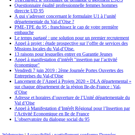
Questionnaire égalité professionnelle femmes hommes
direccte UD 95
A qui s’adresser concernant le formulaire U1 à l’unité
départementale du Val-d’Oise ?
PME-TPE du 95 : franchissez le cap de votre première
embauche
Le temps partagé : une solution pour un premier recrutement
Appel à projet : étude prospective sur l’offre de services des
Missions locales du Val-d’Oise.
13 raisons pour lesquelles entrer en Garantie Jeunes
Appel à manifestation d’intérêt "insertion par l’activité
économique"
Vendredi 7 juin 2019 : 2ème Journée Portes Ouvertes des
Entreprises du Val-d’Oise
Lancement de l’Appel à Projets 2020 « DLA départemental »
sur chaque département de la région Ile-de-France : Val-
d’Oise
Adresse et horaires d’ouverture de l’Unité départementale du
Val d’Oise
Appel à Manifestation d’Intérêt Régional pour l’Insertion par
l’Activité Economique en Ile de France
L’observatoire du dialogue social du 95
Webmestre
|
Accessibilité : partiellement conforme
Données