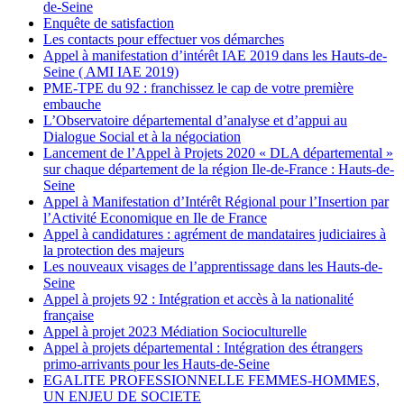
de-Seine
Enquête de satisfaction
Les contacts pour effectuer vos démarches
Appel à manifestation d’intérêt IAE 2019 dans les Hauts-de-
Seine ( AMI IAE 2019)
PME-TPE du 92 : franchissez le cap de votre première
embauche
L’Observatoire départemental d’analyse et d’appui au
Dialogue Social et à la négociation
Lancement de l’Appel à Projets 2020 « DLA départemental »
sur chaque département de la région Ile-de-France : Hauts-de-
Seine
Appel à Manifestation d’Intérêt Régional pour l’Insertion par
l’Activité Economique en Ile de France
Appel à candidatures : agrément de mandataires judiciaires à
la protection des majeurs
Les nouveaux visages de l’apprentissage dans les Hauts-de-
Seine
Appel à projets 92 : Intégration et accès à la nationalité
française
Appel à projet 2023 Médiation Socioculturelle
Appel à projets départemental : Intégration des étrangers
primo-arrivants pour les Hauts-de-Seine
EGALITE PROFESSIONNELLE FEMMES-HOMMES,
UN ENJEU DE SOCIETE