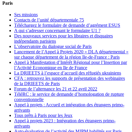
Paris
Ses missions
Contacts de l’unité départementale 75
Téléchargez le formulaire de demande d’agrément ESUS
A qui s’adresser concernant le formulaire U1 ?
Des nouveaux services pour les libraires et disquaires
indépendants parisiens
L’observatoire du dialogue social de Paris
Lancement de l’Appel à Projets 2020 « DLA départemental »
sur chaque département de la région Ile-de-France : Paris
Appel à Manifestation d’Intérêt Régional pour l’Insertion par
l’Activité Economique en Ile de France
La DRIEETS à l’espace d’accueil des réfugiés ukrainiens
CFA : retrouvez les supports de présentation des webinaires
de la DRIEETS de Paris
Forum de l’alternance les 21 et 22 avril 2022
TéléRC : le service de demande d’homologation de rupture
conventionnelle
Appel à projets : Accueil et intégration des étrangers primo-
arrivants
Tous prêts à Paris pour les Jeux
Appel à projets 2023 : Intégration des étrangers primo-
arrivants
Auto-évaluation de l’activité des MJPM habilités sur Paris