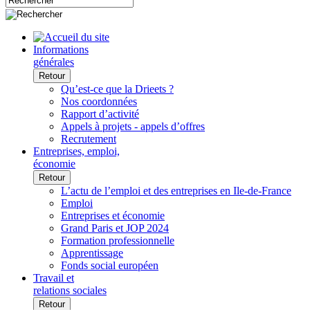
Informations
générales
Retour
Qu’est-ce que la Drieets ?
Nos coordonnées
Rapport d’activité
Appels à projets - appels d’offres
Recrutement
Entreprises, emploi,
économie
Retour
L’actu de l’emploi et des entreprises en Ile-de-France
Emploi
Entreprises et économie
Grand Paris et JOP 2024
Formation professionnelle
Apprentissage
Fonds social européen
Travail et
relations sociales
Retour