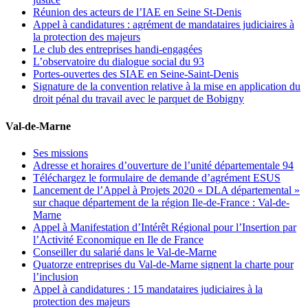
Réunion des acteurs de l’IAE en Seine St-Denis
Appel à candidatures : agrément de mandataires judiciaires à
la protection des majeurs
Le club des entreprises handi-engagées
L’observatoire du dialogue social du 93
Portes-ouvertes des SIAE en Seine-Saint-Denis
Signature de la convention relative à la mise en application du
droit pénal du travail avec le parquet de Bobigny
Val-de-Marne
Ses missions
Adresse et horaires d’ouverture de l’unité départementale 94
Téléchargez le formulaire de demande d’agrément ESUS
Lancement de l’Appel à Projets 2020 « DLA départemental »
sur chaque département de la région Ile-de-France : Val-de-
Marne
Appel à Manifestation d’Intérêt Régional pour l’Insertion par
l’Activité Economique en Ile de France
Conseiller du salarié dans le Val-de-Marne
Quatorze entreprises du Val-de-Marne signent la charte pour
l’inclusion
Appel à candidatures : 15 mandataires judiciaires à la
protection des majeurs