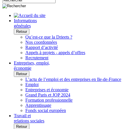
Informations
générales
Retour
Qu’est-ce que la Drieets ?
Nos coordonnées
Rapport d’activité
Appels à projets - appels d’offres
Recrutement
Entreprises, emploi,
économie
Retour
L’actu de l’emploi et des entreprises en Ile-de-France
Emploi
Entreprises et économie
Grand Paris et JOP 2024
Formation professionnelle
Apprentissage
Fonds social européen
Travail et
relations sociales
Retour