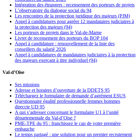
Intégration des étrangers : recensement des porteurs de projets
L’observatoire du dialogue social du 94
Les rencontres de la protection juridique des majeurs (PJM)
Appel à candidatures pour agréer 12 mandataires judiciaires à
la protection des majeurs (94)
Les porteurs de projets dans le Val-de-Marne
Livret de recensement des porteurs du BOP 104
Appel à candidature : renouvellement de la liste des
conseillers du salarié 2026
Appel à candidatures de mandataires judiciaires à la protection
des majeurs exerçant à titre individuel (94)
Val-d’Oise
Ses missions
Adresse et horaires d’ouverture de la DDETS 95
Téléchargez le formulaire de demande d’agrément ESUS
Questionnaire égalité professionnelle femmes hommes
direccte UD 95
A qui s’adresser concernant le formulaire U1 à l’unité
départementale du Val-d’Oise ?
PME-TPE du 95 : franchissez le cap de votre première
embauche
Le temps partagé : une solution pour un premier recrutement