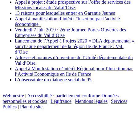
Appel à projet : étude prospective sur l’offre de services des
Missions locales du Val-d’Oise.
13 raisons pour lesquelles entrer en Garantie Jeunes
Appel à manifestation d’intérêt "insertion par l’activité
économique"
Vendredi 7 juin 2019 : 2ème Journée Portes Ouvertes des
Entreprises du Val-d’Oise
Lancement de l’Appel à Projets 2020 « DLA départemental »
sur chaque département de la région Ile-de-France : Val-
d’Oise
Adresse et horaires d’ouverture de l’Unité départementale du
Val d’Oise
Appel à Manifestation d’Intérêt Régional pour l’Insertion par
l’Activité Economique en Ile de France
L’observatoire du dialogue social du 95
Webmestre
|
Accessibilité : partiellement conforme
Données
personnelles et cookies
|
Légifrance
|
Mentions légales
|
Services
Publics
|
Plan du site