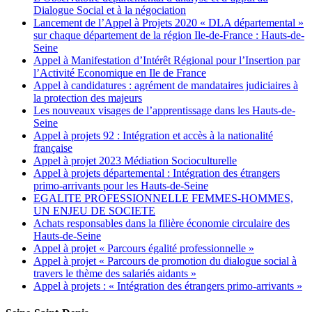
Dialogue Social et à la négociation
Lancement de l’Appel à Projets 2020 « DLA départemental »
sur chaque département de la région Ile-de-France : Hauts-de-
Seine
Appel à Manifestation d’Intérêt Régional pour l’Insertion par
l’Activité Economique en Ile de France
Appel à candidatures : agrément de mandataires judiciaires à
la protection des majeurs
Les nouveaux visages de l’apprentissage dans les Hauts-de-
Seine
Appel à projets 92 : Intégration et accès à la nationalité
française
Appel à projet 2023 Médiation Socioculturelle
Appel à projets départemental : Intégration des étrangers
primo-arrivants pour les Hauts-de-Seine
EGALITE PROFESSIONNELLE FEMMES-HOMMES,
UN ENJEU DE SOCIETE
Achats responsables dans la filière économie circulaire des
Hauts-de-Seine
Appel à projet « Parcours égalité professionnelle »
Appel à projet « Parcours de promotion du dialogue social à
travers le thème des salariés aidants »
Appel à projets : « Intégration des étrangers primo-arrivants »