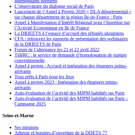
indépendants parisiens
L’observatoire du dialogue social de Paris
Lancement de l’Appel à Projets 2020 « DLA départemental »
sur chaque département de la région Ile-de-France : Paris
Appel à Manifestation d’Intérêt Régional pour l’Insertion par
l’Activité Economique en Ile de France
La DRIEETS à l’espace d’accueil des réfugiés ukrainiens
CFA : retrouvez les supports de présentation des webinaires
de la DRIEETS de Paris
Forum de l’alternance les 21 et 22 avril 2022
TéléRC : le service de demande d’homologation de rupture
conventionnelle
Appel à projets : Accueil et intégration des étrangers primo-
arrivants
Tous prêts à Paris pour les Jeux
Appel à projets 2023 : Intégration des étrangers primo-
arrivants
Auto-évaluation de l’activité des MJPM habilités sur Paris
Auto-évaluation de l’activité des MJPM habilités sur Paris –
Campagne 2025
Seine-et-Marne
Ses missions
Adresse et horaires d’ouverture de la DDETS 77