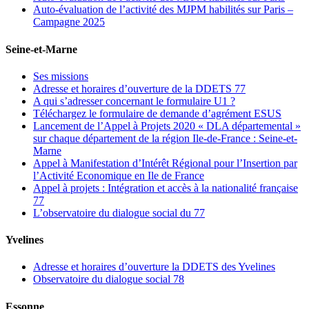
Auto-évaluation de l’activité des MJPM habilités sur Paris –
Campagne 2025
Seine-et-Marne
Ses missions
Adresse et horaires d’ouverture de la DDETS 77
A qui s’adresser concernant le formulaire U1 ?
Téléchargez le formulaire de demande d’agrément ESUS
Lancement de l’Appel à Projets 2020 « DLA départemental »
sur chaque département de la région Ile-de-France : Seine-et-
Marne
Appel à Manifestation d’Intérêt Régional pour l’Insertion par
l’Activité Economique en Ile de France
Appel à projets : Intégration et accès à la nationalité française
77
L’observatoire du dialogue social du 77
Yvelines
Adresse et horaires d’ouverture la DDETS des Yvelines
Observatoire du dialogue social 78
Essonne