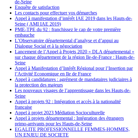
de-Seine
Enquête de satisfaction
Les contacts pour effectuer vos démarches
Appel à manifestation d’intérêt IAE 2019 dans les Hauts-de-
Seine ( AMI IAE 2019)
PME-TPE du 92 : franchissez le cap de votre première
embauche
L’Observatoire départemental d’analyse et d’appui au
Dialogue Social et à la négociation
Lancement de l’Appel à Projets 2020 « DLA départemental »
sur chaque département de la région Ile-de-France : Hauts-de-
Seine
Appel à Manifestation d’Intérêt Régional pour l’Insertion par
l’Activité Economique en Ile de France
Appel à candidatures : agrément de mandataires judiciaires à
la protection des majeurs
Les nouveaux visages de l’apprentissage dans les Hauts-de-
Seine
Appel à projets 92 : Intégration et accès à la nationalité
française
Appel à projet 2023 Médiation Socioculturelle
Appel à projets départemental : Intégration des étrangers
primo-arrivants pour les Hauts-de-Seine
EGALITE PROFESSIONNELLE FEMMES-HOMMES,
UN ENJEU DE SOCIETE