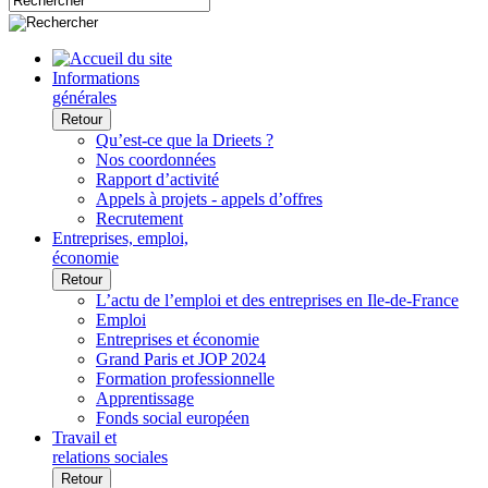
Informations
générales
Retour
Qu’est-ce que la Drieets ?
Nos coordonnées
Rapport d’activité
Appels à projets - appels d’offres
Recrutement
Entreprises, emploi,
économie
Retour
L’actu de l’emploi et des entreprises en Ile-de-France
Emploi
Entreprises et économie
Grand Paris et JOP 2024
Formation professionnelle
Apprentissage
Fonds social européen
Travail et
relations sociales
Retour