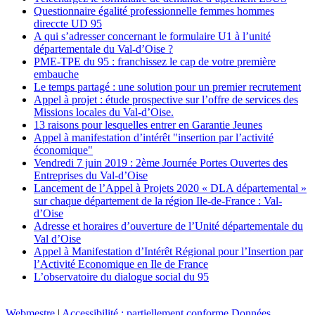
Questionnaire égalité professionnelle femmes hommes
direccte UD 95
A qui s’adresser concernant le formulaire U1 à l’unité
départementale du Val-d’Oise ?
PME-TPE du 95 : franchissez le cap de votre première
embauche
Le temps partagé : une solution pour un premier recrutement
Appel à projet : étude prospective sur l’offre de services des
Missions locales du Val-d’Oise.
13 raisons pour lesquelles entrer en Garantie Jeunes
Appel à manifestation d’intérêt "insertion par l’activité
économique"
Vendredi 7 juin 2019 : 2ème Journée Portes Ouvertes des
Entreprises du Val-d’Oise
Lancement de l’Appel à Projets 2020 « DLA départemental »
sur chaque département de la région Ile-de-France : Val-
d’Oise
Adresse et horaires d’ouverture de l’Unité départementale du
Val d’Oise
Appel à Manifestation d’Intérêt Régional pour l’Insertion par
l’Activité Economique en Ile de France
L’observatoire du dialogue social du 95
Webmestre
|
Accessibilité : partiellement conforme
Données