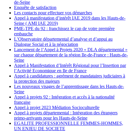
de-Seine
Enquête de satisfaction
Les contacts pour effectuer vos démarches
Appel à manifestation d’intérêt IAE 2019 dans les Hauts-de-
Seine ( AMI IAE 2019)
PME-TPE du 92 : franchissez le cap de votre première
embauche
L’Observatoire départemental d’analyse et d’appui au
Dialogue Social et à la négociation
Lancement de l’Appel à Projets 2020 « DLA départemental »
sur chaque département de la région Ile-de-France : Hauts-de-
Seine
Appel à Manifestation d’Intérêt Régional pour l’Insertion par
l’Activité Economique en Ile de France
Appel à candidatures : agrément de mandataires judiciaires à
la protection des majeurs
Les nouveaux visages de l’apprentissage dans les Hauts-de-
Seine
Appel à projets 92 : Intégration et accès à la nationalité
française
Appel à projet 2023 Médiation Socioculturelle
Appel à projets départemental : Intégration des étrangers
primo-arrivants pour les Hauts-de-Seine
EGALITE PROFESSIONNELLE FEMMES-HOMMES,
UN ENJEU DE SOCIETE