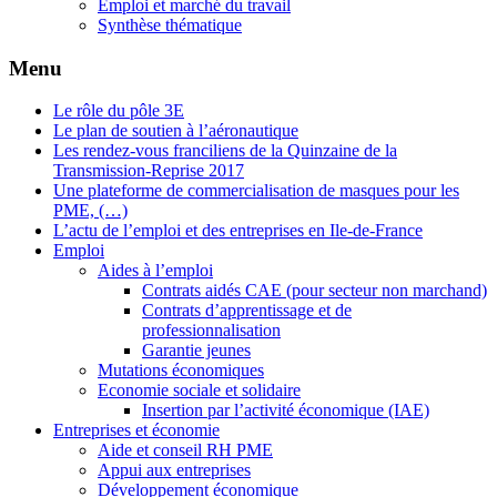
Emploi et marché du travail
Synthèse thématique
Menu
Le rôle du pôle 3E
Le plan de soutien à l’aéronautique
Les rendez-vous franciliens de la Quinzaine de la
Transmission-Reprise 2017
Une plateforme de commercialisation de masques pour les
PME, (…)
L’actu de l’emploi et des entreprises en Ile-de-France
Emploi
Aides à l’emploi
Contrats aidés CAE (pour secteur non marchand)
Contrats d’apprentissage et de
professionnalisation
Garantie jeunes
Mutations économiques
Economie sociale et solidaire
Insertion par l’activité économique (IAE)
Entreprises et économie
Aide et conseil RH PME
Appui aux entreprises
Développement économique