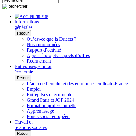
Informations
générales
Retour
Qu’est-ce que la Drieets ?
Nos coordonnées
Rapport d’activité
Appels à projets - appels d’offres
Recrutement
Entreprises, emploi,
économie
Retour
L’actu de l’emploi et des entreprises en Ile-de-France
Emploi
Entreprises et économie
Grand Paris et JOP 2024
Formation professionnelle
Apprentissage
Fonds social européen
Travail et
relations sociales
Retour