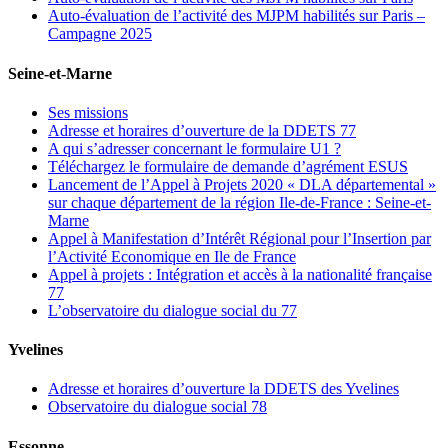
Auto-évaluation de l’activité des MJPM habilités sur Paris –
Campagne 2025
Seine-et-Marne
Ses missions
Adresse et horaires d’ouverture de la DDETS 77
A qui s’adresser concernant le formulaire U1 ?
Téléchargez le formulaire de demande d’agrément ESUS
Lancement de l’Appel à Projets 2020 « DLA départemental »
sur chaque département de la région Ile-de-France : Seine-et-
Marne
Appel à Manifestation d’Intérêt Régional pour l’Insertion par
l’Activité Economique en Ile de France
Appel à projets : Intégration et accès à la nationalité française
77
L’observatoire du dialogue social du 77
Yvelines
Adresse et horaires d’ouverture la DDETS des Yvelines
Observatoire du dialogue social 78
Essonne