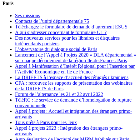
Paris
Ses missions
Contacts de l’unité départementale 75
Téléchargez le formulaire de demande d’agrément ESUS
A qui s’adresser concernant le formulaire U1 ?
Des nouveaux services pour les libraires et disquaires
indépendants parisiens
L’observatoire du dialogue social de Paris
Lancement de l’Appel à Projets 2020 « DLA départemental »
sur chaque département de la région Ile-de-France : Paris
Appel à Manifestation d’Intérêt Régional pour l’Insertion par
l’Activité Economique en Ile de France
La DRIEETS à l’espace d’accueil des réfugiés ukrainiens
CFA : retrouvez les supports de présentation des webinaires
de la DRIEETS de Paris
Forum de l’alternance les 21 et 22 avril 2022
TéléRC : le service de demande d’homologation de rupture
conventionnelle
Appel à projets : Accueil et intégration des étrangers primo-
arrivants
Tous prêts à Paris pour les Jeux
Appel à projets 2023 : Intégration des étrangers primo-
arrivants
Auto-évaluation de l’activité des MJPM habilités sur Paris