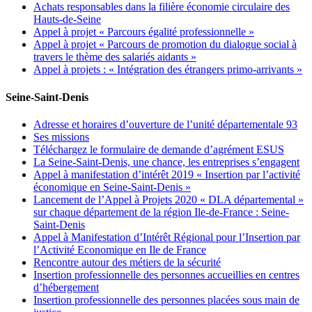
Achats responsables dans la filière économie circulaire des
Hauts-de-Seine
Appel à projet « Parcours égalité professionnelle »
Appel à projet « Parcours de promotion du dialogue social à
travers le thème des salariés aidants »
Appel à projets : « Intégration des étrangers primo-arrivants »
Seine-Saint-Denis
Adresse et horaires d’ouverture de l’unité départementale 93
Ses missions
Téléchargez le formulaire de demande d’agrément ESUS
La Seine-Saint-Denis, une chance, les entreprises s’engagent
Appel à manifestation d’intérêt 2019 « Insertion par l’activité
économique en Seine-Saint-Denis »
Lancement de l’Appel à Projets 2020 « DLA départemental »
sur chaque département de la région Ile-de-France : Seine-
Saint-Denis
Appel à Manifestation d’Intérêt Régional pour l’Insertion par
l’Activité Economique en Ile de France
Rencontre autour des métiers de la sécurité
Insertion professionnelle des personnes accueillies en centres
d’hébergement
Insertion professionnelle des personnes placées sous main de