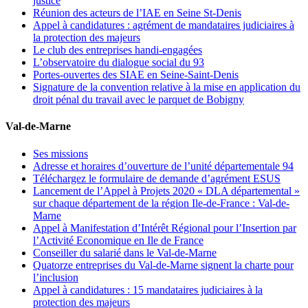
justice
Réunion des acteurs de l’IAE en Seine St-Denis
Appel à candidatures : agrément de mandataires judiciaires à
la protection des majeurs
Le club des entreprises handi-engagées
L’observatoire du dialogue social du 93
Portes-ouvertes des SIAE en Seine-Saint-Denis
Signature de la convention relative à la mise en application du
droit pénal du travail avec le parquet de Bobigny
Val-de-Marne
Ses missions
Adresse et horaires d’ouverture de l’unité départementale 94
Téléchargez le formulaire de demande d’agrément ESUS
Lancement de l’Appel à Projets 2020 « DLA départemental »
sur chaque département de la région Ile-de-France : Val-de-
Marne
Appel à Manifestation d’Intérêt Régional pour l’Insertion par
l’Activité Economique en Ile de France
Conseiller du salarié dans le Val-de-Marne
Quatorze entreprises du Val-de-Marne signent la charte pour
l’inclusion
Appel à candidatures : 15 mandataires judiciaires à la
protection des majeurs