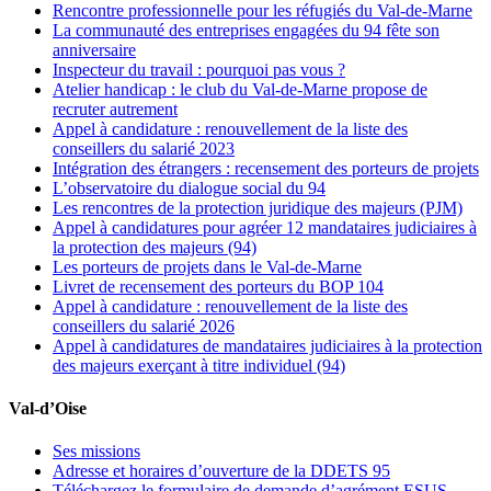
Rencontre professionnelle pour les réfugiés du Val-de-Marne
La communauté des entreprises engagées du 94 fête son
anniversaire
Inspecteur du travail : pourquoi pas vous ?
Atelier handicap : le club du Val-de-Marne propose de
recruter autrement
Appel à candidature : renouvellement de la liste des
conseillers du salarié 2023
Intégration des étrangers : recensement des porteurs de projets
L’observatoire du dialogue social du 94
Les rencontres de la protection juridique des majeurs (PJM)
Appel à candidatures pour agréer 12 mandataires judiciaires à
la protection des majeurs (94)
Les porteurs de projets dans le Val-de-Marne
Livret de recensement des porteurs du BOP 104
Appel à candidature : renouvellement de la liste des
conseillers du salarié 2026
Appel à candidatures de mandataires judiciaires à la protection
des majeurs exerçant à titre individuel (94)
Val-d’Oise
Ses missions
Adresse et horaires d’ouverture de la DDETS 95
Téléchargez le formulaire de demande d’agrément ESUS