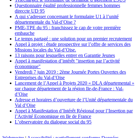
Questionnaire égalité professionnelle femmes hommes
direccte UD 95
A qui s’adresser concernant le formulaire U1 à l’unité
départementale du Val-d’Oise ?
PME-TPE du 95 : franchissez le cap de votre première
embauche
Le temps partagé : une solution pour un premier recrutement
Appel à projet : étude prospective sur l’offre de services des
Missions locales du Val-d’Oise.
13 raisons pour lesquelles entrer en Garantie Jeunes
Appel à manifestation d’intérêt "insertion par l’activité
économique"
Vendredi 7 juin 2019 : 2ème Journée Portes Ouvertes des
Entreprises du Val-d’Oise
Lancement de l’Appel à Projets 2020 « DLA départemental »
sur chaque département de la région Ile-de-France : Val-
d’Oise
Adresse et horaires d’ouverture de l’Unité départementale du
Val d’Oise
Appel à Manifestation d’Intérêt Régional pour l’Insertion par
l’Activité Economique en Ile de France
L’observatoire du dialogue social du 95
Webmestre
|
Accessibilité : partiellement conforme
Données