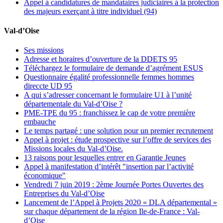
Appel à candidatures de mandataires judiciaires à la protection
des majeurs exerçant à titre individuel (94)
Val-d’Oise
Ses missions
Adresse et horaires d’ouverture de la DDETS 95
Téléchargez le formulaire de demande d’agrément ESUS
Questionnaire égalité professionnelle femmes hommes
direccte UD 95
A qui s’adresser concernant le formulaire U1 à l’unité
départementale du Val-d’Oise ?
PME-TPE du 95 : franchissez le cap de votre première
embauche
Le temps partagé : une solution pour un premier recrutement
Appel à projet : étude prospective sur l’offre de services des
Missions locales du Val-d’Oise.
13 raisons pour lesquelles entrer en Garantie Jeunes
Appel à manifestation d’intérêt "insertion par l’activité
économique"
Vendredi 7 juin 2019 : 2ème Journée Portes Ouvertes des
Entreprises du Val-d’Oise
Lancement de l’Appel à Projets 2020 « DLA départemental »
sur chaque département de la région Ile-de-France : Val-
d’Oise