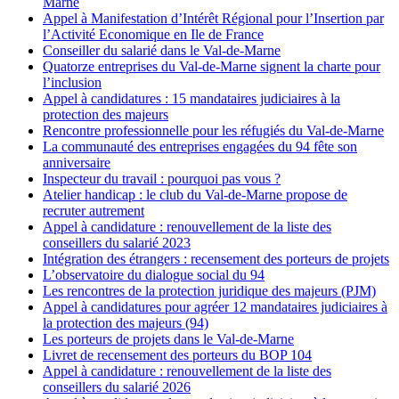
Marne
Appel à Manifestation d’Intérêt Régional pour l’Insertion par
l’Activité Economique en Ile de France
Conseiller du salarié dans le Val-de-Marne
Quatorze entreprises du Val-de-Marne signent la charte pour
l’inclusion
Appel à candidatures : 15 mandataires judiciaires à la
protection des majeurs
Rencontre professionnelle pour les réfugiés du Val-de-Marne
La communauté des entreprises engagées du 94 fête son
anniversaire
Inspecteur du travail : pourquoi pas vous ?
Atelier handicap : le club du Val-de-Marne propose de
recruter autrement
Appel à candidature : renouvellement de la liste des
conseillers du salarié 2023
Intégration des étrangers : recensement des porteurs de projets
L’observatoire du dialogue social du 94
Les rencontres de la protection juridique des majeurs (PJM)
Appel à candidatures pour agréer 12 mandataires judiciaires à
la protection des majeurs (94)
Les porteurs de projets dans le Val-de-Marne
Livret de recensement des porteurs du BOP 104
Appel à candidature : renouvellement de la liste des
conseillers du salarié 2026