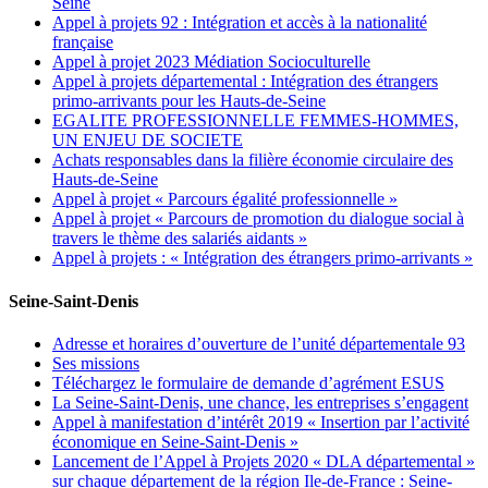
Seine
Appel à projets 92 : Intégration et accès à la nationalité
française
Appel à projet 2023 Médiation Socioculturelle
Appel à projets départemental : Intégration des étrangers
primo-arrivants pour les Hauts-de-Seine
EGALITE PROFESSIONNELLE FEMMES-HOMMES,
UN ENJEU DE SOCIETE
Achats responsables dans la filière économie circulaire des
Hauts-de-Seine
Appel à projet « Parcours égalité professionnelle »
Appel à projet « Parcours de promotion du dialogue social à
travers le thème des salariés aidants »
Appel à projets : « Intégration des étrangers primo-arrivants »
Seine-Saint-Denis
Adresse et horaires d’ouverture de l’unité départementale 93
Ses missions
Téléchargez le formulaire de demande d’agrément ESUS
La Seine-Saint-Denis, une chance, les entreprises s’engagent
Appel à manifestation d’intérêt 2019 « Insertion par l’activité
économique en Seine-Saint-Denis »
Lancement de l’Appel à Projets 2020 « DLA départemental »
sur chaque département de la région Ile-de-France : Seine-