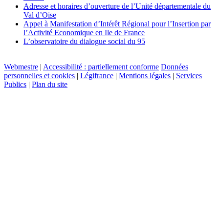
Adresse et horaires d’ouverture de l’Unité départementale du
Val d’Oise
Appel à Manifestation d’Intérêt Régional pour l’Insertion par
l’Activité Economique en Ile de France
L’observatoire du dialogue social du 95
Webmestre
|
Accessibilité : partiellement conforme
Données
personnelles et cookies
|
Légifrance
|
Mentions légales
|
Services
Publics
|
Plan du site