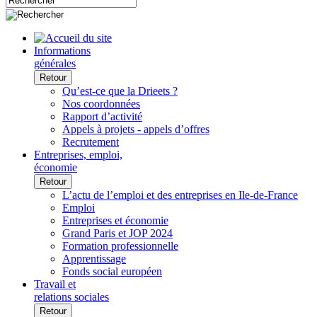
Informations
générales
Retour
Qu’est-ce que la Drieets ?
Nos coordonnées
Rapport d’activité
Appels à projets - appels d’offres
Recrutement
Entreprises, emploi,
économie
Retour
L’actu de l’emploi et des entreprises en Ile-de-France
Emploi
Entreprises et économie
Grand Paris et JOP 2024
Formation professionnelle
Apprentissage
Fonds social européen
Travail et
relations sociales
Retour