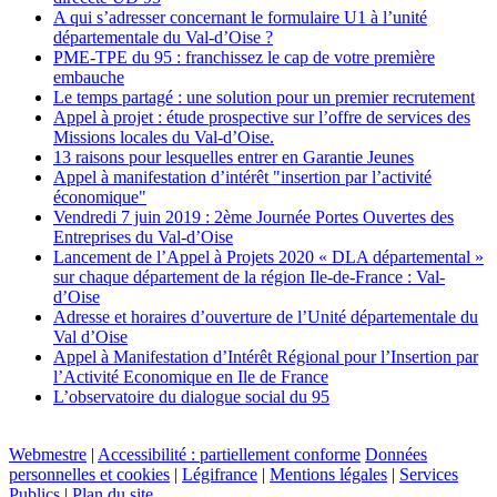
A qui s’adresser concernant le formulaire U1 à l’unité
départementale du Val-d’Oise ?
PME-TPE du 95 : franchissez le cap de votre première
embauche
Le temps partagé : une solution pour un premier recrutement
Appel à projet : étude prospective sur l’offre de services des
Missions locales du Val-d’Oise.
13 raisons pour lesquelles entrer en Garantie Jeunes
Appel à manifestation d’intérêt "insertion par l’activité
économique"
Vendredi 7 juin 2019 : 2ème Journée Portes Ouvertes des
Entreprises du Val-d’Oise
Lancement de l’Appel à Projets 2020 « DLA départemental »
sur chaque département de la région Ile-de-France : Val-
d’Oise
Adresse et horaires d’ouverture de l’Unité départementale du
Val d’Oise
Appel à Manifestation d’Intérêt Régional pour l’Insertion par
l’Activité Economique en Ile de France
L’observatoire du dialogue social du 95
Webmestre
|
Accessibilité : partiellement conforme
Données
personnelles et cookies
|
Légifrance
|
Mentions légales
|
Services
Publics
|
Plan du site