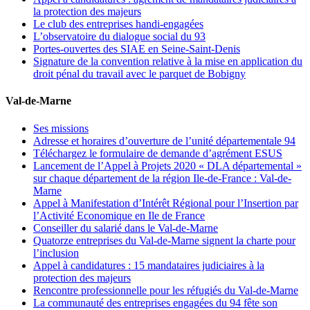
la protection des majeurs
Le club des entreprises handi-engagées
L’observatoire du dialogue social du 93
Portes-ouvertes des SIAE en Seine-Saint-Denis
Signature de la convention relative à la mise en application du
droit pénal du travail avec le parquet de Bobigny
Val-de-Marne
Ses missions
Adresse et horaires d’ouverture de l’unité départementale 94
Téléchargez le formulaire de demande d’agrément ESUS
Lancement de l’Appel à Projets 2020 « DLA départemental »
sur chaque département de la région Ile-de-France : Val-de-
Marne
Appel à Manifestation d’Intérêt Régional pour l’Insertion par
l’Activité Economique en Ile de France
Conseiller du salarié dans le Val-de-Marne
Quatorze entreprises du Val-de-Marne signent la charte pour
l’inclusion
Appel à candidatures : 15 mandataires judiciaires à la
protection des majeurs
Rencontre professionnelle pour les réfugiés du Val-de-Marne
La communauté des entreprises engagées du 94 fête son