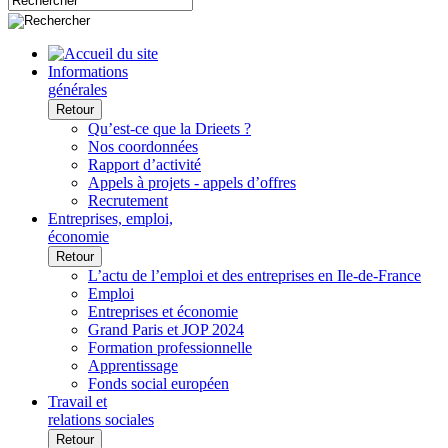
Informations
générales
Retour
Qu’est-ce que la Drieets ?
Nos coordonnées
Rapport d’activité
Appels à projets - appels d’offres
Recrutement
Entreprises, emploi,
économie
Retour
L’actu de l’emploi et des entreprises en Ile-de-France
Emploi
Entreprises et économie
Grand Paris et JOP 2024
Formation professionnelle
Apprentissage
Fonds social européen
Travail et
relations sociales
Retour