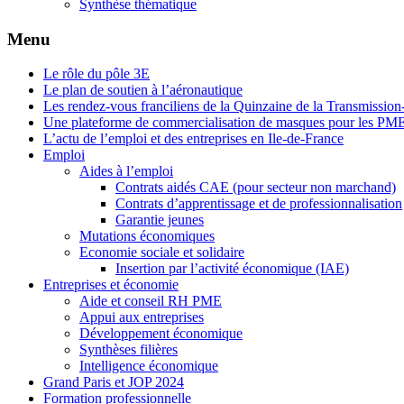
Synthèse thématique
Menu
Le rôle du pôle 3E
Le plan de soutien à l’aéronautique
Les rendez-vous franciliens de la Quinzaine de la Transmissio
Une plateforme de commercialisation de masques pour les PM
L’actu de l’emploi et des entreprises en Ile-de-France
Emploi
Aides à l’emploi
Contrats aidés CAE (pour secteur non marchand)
Contrats d’apprentissage et de professionnalisation
Garantie jeunes
Mutations économiques
Economie sociale et solidaire
Insertion par l’activité économique (IAE)
Entreprises et économie
Aide et conseil RH PME
Appui aux entreprises
Développement économique
Synthèses filières
Intelligence économique
Grand Paris et JOP 2024
Formation professionnelle