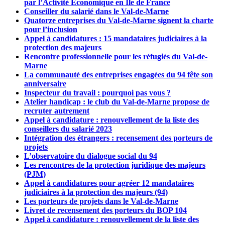
par l’Activité Economique en Ile de France
Conseiller du salarié dans le Val-de-Marne
Quatorze entreprises du Val-de-Marne signent la charte
pour l’inclusion
Appel à candidatures : 15 mandataires judiciaires à la
protection des majeurs
Rencontre professionnelle pour les réfugiés du Val-de-
Marne
La communauté des entreprises engagées du 94 fête son
anniversaire
Inspecteur du travail : pourquoi pas vous ?
Atelier handicap : le club du Val-de-Marne propose de
recruter autrement
Appel à candidature : renouvellement de la liste des
conseillers du salarié 2023
Intégration des étrangers : recensement des porteurs de
projets
L’observatoire du dialogue social du 94
Les rencontres de la protection juridique des majeurs
(PJM)
Appel à candidatures pour agréer 12 mandataires
judiciaires à la protection des majeurs (94)
Les porteurs de projets dans le Val-de-Marne
Livret de recensement des porteurs du BOP 104
Appel à candidature : renouvellement de la liste des