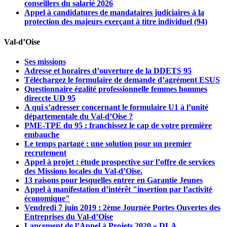
conseillers du salarié 2026
Appel à candidatures de mandataires judiciaires à la
protection des majeurs exerçant à titre individuel (94)
Val-d’Oise
Ses missions
Adresse et horaires d’ouverture de la DDETS 95
Téléchargez le formulaire de demande d’agrément ESUS
Questionnaire égalité professionnelle femmes hommes
direccte UD 95
A qui s’adresser concernant le formulaire U1 à l’unité
départementale du Val-d’Oise ?
PME-TPE du 95 : franchissez le cap de votre première
embauche
Le temps partagé : une solution pour un premier
recrutement
Appel à projet : étude prospective sur l’offre de services
des Missions locales du Val-d’Oise.
13 raisons pour lesquelles entrer en Garantie Jeunes
Appel à manifestation d’intérêt "insertion par l’activité
économique"
Vendredi 7 juin 2019 : 2ème Journée Portes Ouvertes des
Entreprises du Val-d’Oise
Lancement de l’Appel à Projets 2020 « DLA