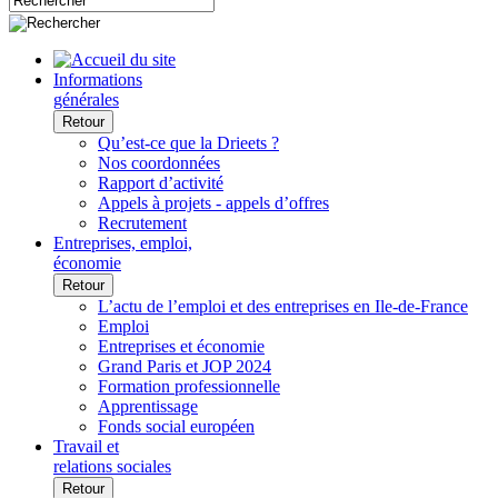
Informations
générales
Retour
Qu’est-ce que la Drieets ?
Nos coordonnées
Rapport d’activité
Appels à projets - appels d’offres
Recrutement
Entreprises, emploi,
économie
Retour
L’actu de l’emploi et des entreprises en Ile-de-France
Emploi
Entreprises et économie
Grand Paris et JOP 2024
Formation professionnelle
Apprentissage
Fonds social européen
Travail et
relations sociales
Retour