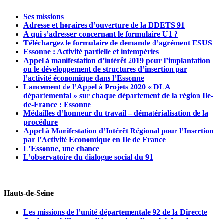
Ses missions
Adresse et horaires d’ouverture de la DDETS 91
A qui s’adresser concernant le formulaire U1 ?
Téléchargez le formulaire de demande d’agrément ESUS
Essonne : Activité partielle et intempéries
Appel à manifestation d’intérêt 2019 pour l’implantation
ou le développement de structures d’insertion par
l’activité économique dans l’Essonne
Lancement de l’Appel à Projets 2020 « DLA
départemental » sur chaque département de la région Ile-
de-France : Essonne
Médailles d’honneur du travail – dématérialisation de la
procédure
Appel à Manifestation d’Intérêt Régional pour l’Insertion
par l’Activité Economique en Ile de France
L’Essonne, une chance
L’observatoire du dialogue social du 91
Hauts-de-Seine
Les missions de l’unité départementale 92 de la Direccte