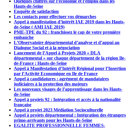
Quelques chiffres sur l’économie et l’emploi dans les
Hauts-de-Seine
Enquête de satisfaction
Les contacts pour effectuer vos démarches
Appel à manifestation d’intérêt IAE 2019 dans les Hauts-
de-Seine ( AMI IAE 2019)
PME-TPE du 92 : franchissez le cap de votre première
embauche
L’Observatoire départemental d’analyse et d’appui au
Dialogue Social et à la négociation
Lancement de l’Appel à Projets 2020 « DLA
départemental » sur chaque département de la région Ile-
de-France : Hauts-de-Seine
Appel à Manifestation d’Intérêt Régional pour l’Insertion
par l’Activité Economique en Ile de France
Appel à candidatures : agrément de mandataires
judiciaires à la protection des majeurs
Les nouveaux visages de l’apprentissage dans les Hauts-
de-Seine
Appel à projets 92 : Intégration et accès à la nationalité
française
Appel à projet 2023 Médiation Socioculturelle
Appel à projets départemental : Intégration des étrangers
primo-arrivants pour les Hauts-de-Seine
EGALITE PROFESSIONNELLE FEMMES-