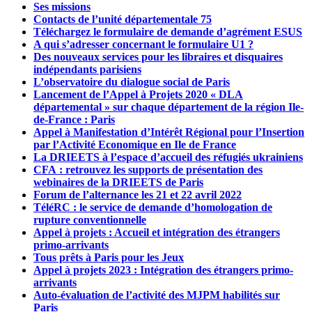
Ses missions
Contacts de l’unité départementale 75
Téléchargez le formulaire de demande d’agrément ESUS
A qui s’adresser concernant le formulaire U1 ?
Des nouveaux services pour les libraires et disquaires
indépendants parisiens
L’observatoire du dialogue social de Paris
Lancement de l’Appel à Projets 2020 « DLA
départemental » sur chaque département de la région Ile-
de-France : Paris
Appel à Manifestation d’Intérêt Régional pour l’Insertion
par l’Activité Economique en Ile de France
La DRIEETS à l’espace d’accueil des réfugiés ukrainiens
CFA : retrouvez les supports de présentation des
webinaires de la DRIEETS de Paris
Forum de l’alternance les 21 et 22 avril 2022
TéléRC : le service de demande d’homologation de
rupture conventionnelle
Appel à projets : Accueil et intégration des étrangers
primo-arrivants
Tous prêts à Paris pour les Jeux
Appel à projets 2023 : Intégration des étrangers primo-
arrivants
Auto-évaluation de l’activité des MJPM habilités sur
Paris