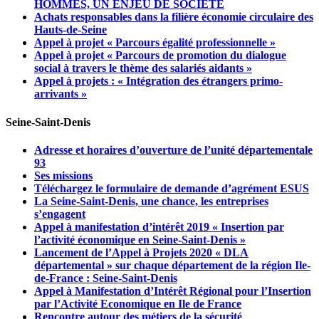
HOMMES, UN ENJEU DE SOCIETE
Achats responsables dans la filière économie circulaire des
Hauts-de-Seine
Appel à projet « Parcours égalité professionnelle »
Appel à projet « Parcours de promotion du dialogue
social à travers le thème des salariés aidants »
Appel à projets : « Intégration des étrangers primo-
arrivants »
Seine-Saint-Denis
Adresse et horaires d’ouverture de l’unité départementale
93
Ses missions
Téléchargez le formulaire de demande d’agrément ESUS
La Seine-Saint-Denis, une chance, les entreprises
s’engagent
Appel à manifestation d’intérêt 2019 « Insertion par
l’activité économique en Seine-Saint-Denis »
Lancement de l’Appel à Projets 2020 « DLA
départemental » sur chaque département de la région Ile-
de-France : Seine-Saint-Denis
Appel à Manifestation d’Intérêt Régional pour l’Insertion
par l’Activité Economique en Ile de France
Rencontre autour des métiers de la sécurité