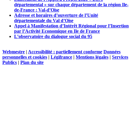
départemental » sur chaque département de la région Ile-
de-France : Val-d’Oise
Adresse et horaires d’ouverture de l’Unité
départementale du Val d’Oise
Appel à Manifestation d’Intérêt Régional pour l’Insertion
par l’Activité Economique en Ile de France
L’observatoire du dialogue social du 95
Webmestre
|
Accessibilité : partiellement conforme
Données
personnelles et cookies
|
Légifrance
|
Mentions légales
|
Services
Publics
|
Plan du site