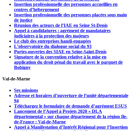
Insertion professionnelle des personnes accueillies en
centres d’hébergement
Insertion professionnelle des personnes placées sous main
de justice
Réunion des acteurs de l’IAE en Seine St-Denis
Appel à candidatures : agrément de mandataires
judiciaires à la protection des majeurs
Le club des entreprises handi-engagées
L’observatoire du dialogue social du 93
Portes-ouvertes des SIAE en Seine-Saint-Denis
Signature de la convention relative à la mise en
application du droit pénal du travail avec le parquet de
Bobigny
Val-de-Marne
Ses missions
Adresse et horaires d’ouverture de l’unité départementale
94
Téléchargez le formulaire de demande d’agrément ESUS
Lancement de l’Appel à Projets 2020 « DLA
départemental » sur chaque département de la région Ile-
de-France : Val-de-Marne
Appel à Manifestation d’Intérêt Régional pour l’Insertion