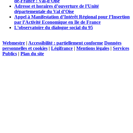
de-France : Val-d’Oise
Adresse et horaires d’ouverture de l’Unité
départementale du Val d’Oise
Appel à Manifestation d’Intérêt Régional pour l’Insertion
par l’Activité Economique en Ile de France
L’observatoire du dialogue social du 95
Webmestre
|
Accessibilité : partiellement conforme
Données
personnelles et cookies
|
Légifrance
|
Mentions légales
|
Services
Publics
|
Plan du site