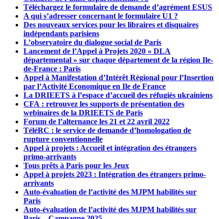
Téléchargez le formulaire de demande d’agrément ESUS
A qui s’adresser concernant le formulaire U1 ?
Des nouveaux services pour les libraires et disquaires
indépendants parisiens
L’observatoire du dialogue social de Paris
Lancement de l’Appel à Projets 2020 « DLA
départemental » sur chaque département de la région Ile-
de-France : Paris
Appel à Manifestation d’Intérêt Régional pour l’Insertion
par l’Activité Economique en Ile de France
La DRIEETS à l’espace d’accueil des réfugiés ukrainiens
CFA : retrouvez les supports de présentation des
webinaires de la DRIEETS de Paris
Forum de l’alternance les 21 et 22 avril 2022
TéléRC : le service de demande d’homologation de
rupture conventionnelle
Appel à projets : Accueil et intégration des étrangers
primo-arrivants
Tous prêts à Paris pour les Jeux
Appel à projets 2023 : Intégration des étrangers primo-
arrivants
Auto-évaluation de l’activité des MJPM habilités sur
Paris
Auto-évaluation de l’activité des MJPM habilités sur
Paris – Campagne 2025