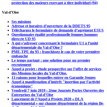
protection des majeurs exerçant à titre individuel (94)
Val-d’Oise
Ses missions
Adresse et horaires d’ouverture de la DDETS 95
Téléchargez le formulaire de demande d’agrément ESUS
Questionnaire égalité professionnelle femmes hommes
direccte UD 95
A qui s’adresser concernant le formulaire U1 à l’unité
départementale du Val-d’Oise ?
PME-TPE du 95 : franchissez le cap de votre première
embauche
Le temps partagé : une solution pour un premier
recrutement
Appel à projet : étude prospective sur l’offre de services
des Missions locales du Val-d’Oise.
13 raisons pour lesquelles entrer en Garantie Jeunes
Appel à manifestation d’intérêt "insertion par l’activité
économique"
Vendredi 7 juin 2019 : 2ème Journée Portes Ouvertes des
Entreprises du Val-d’Oise
Lancement de l’Appel à Projets 2020 « DLA
départemental » sur chaque département de la région Ile-