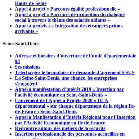
Hauts-de-Seine
Appel à projet « Parcours égalité professionnelle »
Appel à projet « Parcours de promotion du dialogue
social à travers le thème des salariés aidants »
Appel à projets : « Intégration des étrangers primo-
arrivants »
Seine-Saint-Denis
Adresse et horaires d’ouverture de l’unité départementale
93
Ses missions
Téléchargez le formulaire de demande d’agrément ESUS
La Seine-Saint-Denis, une chance, les entreprises
s’engagent
Appel à manifestation d’intérêt 2019 « Insertion par
l’activité économique en Seine-Saint-Denis »
Lancement de l’Appel à Projets 2020 « DLA
départemental » sur chaque département de la région Ile-
de-France : Seine-Saint-Denis
Appel à Manifestation d’Intérêt Régional pour l’Insertion
par l’Activité Economique en Ile de France
Rencontre autour des métiers de la sécurité
Insertion professionnelle des personnes accueillies en