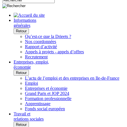
Informations
générales
Retour
Qu’est-ce que la Drieets ?
Nos coordonnées
Rapport d’activité
Appels à projets - appels d’offres
Recrutement
Entreprises, emploi,
économie
Retour
L’actu de l’emploi et des entreprises en Ile-de-France
Emploi
Entreprises et économie
Grand Paris et JOP 2024
Formation professionnelle
Apprentissage
Fonds social européen
Travail et
relations sociales
Retour