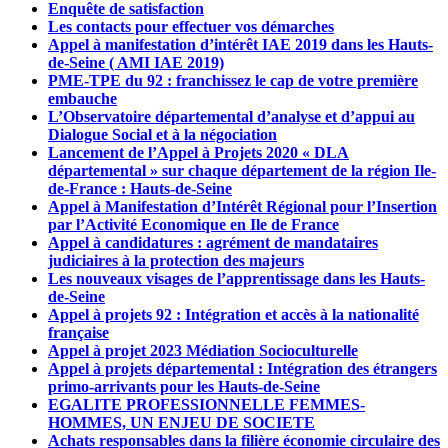
Enquête de satisfaction
Les contacts pour effectuer vos démarches
Appel à manifestation d’intérêt IAE 2019 dans les Hauts-
de-Seine ( AMI IAE 2019)
PME-TPE du 92 : franchissez le cap de votre première
embauche
L’Observatoire départemental d’analyse et d’appui au
Dialogue Social et à la négociation
Lancement de l’Appel à Projets 2020 « DLA
départemental » sur chaque département de la région Ile-
de-France : Hauts-de-Seine
Appel à Manifestation d’Intérêt Régional pour l’Insertion
par l’Activité Economique en Ile de France
Appel à candidatures : agrément de mandataires
judiciaires à la protection des majeurs
Les nouveaux visages de l’apprentissage dans les Hauts-
de-Seine
Appel à projets 92 : Intégration et accès à la nationalité
française
Appel à projet 2023 Médiation Socioculturelle
Appel à projets départemental : Intégration des étrangers
primo-arrivants pour les Hauts-de-Seine
EGALITE PROFESSIONNELLE FEMMES-
HOMMES, UN ENJEU DE SOCIETE
Achats responsables dans la filière économie circulaire des