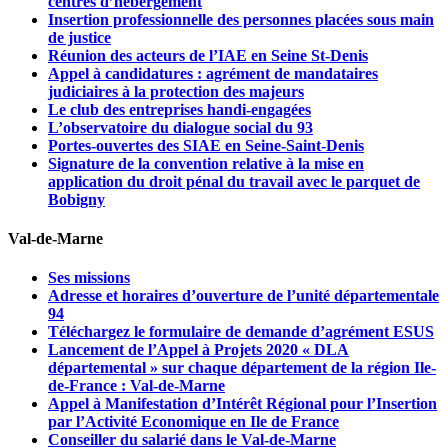
centres d’hébergement
Insertion professionnelle des personnes placées sous main
de justice
Réunion des acteurs de l’IAE en Seine St-Denis
Appel à candidatures : agrément de mandataires
judiciaires à la protection des majeurs
Le club des entreprises handi-engagées
L’observatoire du dialogue social du 93
Portes-ouvertes des SIAE en Seine-Saint-Denis
Signature de la convention relative à la mise en
application du droit pénal du travail avec le parquet de
Bobigny
Val-de-Marne
Ses missions
Adresse et horaires d’ouverture de l’unité départementale
94
Téléchargez le formulaire de demande d’agrément ESUS
Lancement de l’Appel à Projets 2020 « DLA
départemental » sur chaque département de la région Ile-
de-France : Val-de-Marne
Appel à Manifestation d’Intérêt Régional pour l’Insertion
par l’Activité Economique en Ile de France
Conseiller du salarié dans le Val-de-Marne