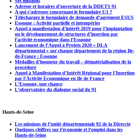
Ses missions
Adresse et horaires d’ouverture de la DDETS 91
A qui s’adresser concernant le formulaire U1 ?
Téléchargez le formulaire de demande d’agrément ESUS
Essonne : Activité partielle et intempéries
Appel à manifestation d’intérêt 2019 pour l’implantation
ou le développement de structures d’insertion par
l’activité économique dans l’Essonne
Lancement de l’Appel à Projets 2020 « DLA
départemental » sur chaque département de la région Ile-
de-France : Essonne
Médailles d’honneur du travail – dématérialisation de la
procédure
Appel à Manifestation d’Intérêt Régional pour l’Insertion
par l’Activité Economique en Ile de France
L’Essonne, une chance
L’observatoire du dialogue social du 91
Hauts-de-Seine
Les missions de l’unité départementale 92 de la Direccte
Quelques chiffres sur l’économie et l’emploi dans les
Hauts-de-Seine