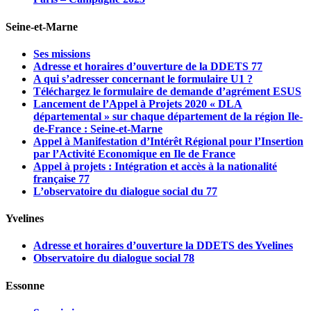
Seine-et-Marne
Ses missions
Adresse et horaires d’ouverture de la DDETS 77
A qui s’adresser concernant le formulaire U1 ?
Téléchargez le formulaire de demande d’agrément ESUS
Lancement de l’Appel à Projets 2020 « DLA
départemental » sur chaque département de la région Ile-
de-France : Seine-et-Marne
Appel à Manifestation d’Intérêt Régional pour l’Insertion
par l’Activité Economique en Ile de France
Appel à projets : Intégration et accès à la nationalité
française 77
L’observatoire du dialogue social du 77
Yvelines
Adresse et horaires d’ouverture la DDETS des Yvelines
Observatoire du dialogue social 78
Essonne