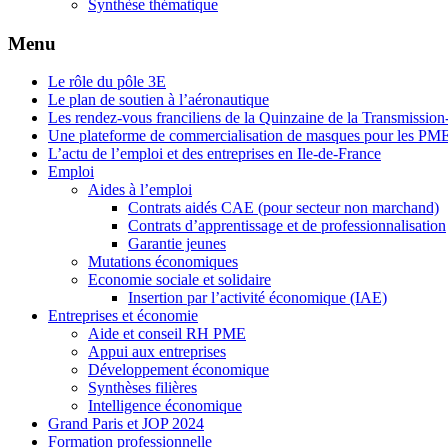
Synthèse thématique
Menu
Le rôle du pôle 3E
Le plan de soutien à l’aéronautique
Les rendez-vous franciliens de la Quinzaine de la Transmissio
Une plateforme de commercialisation de masques pour les PM
L’actu de l’emploi et des entreprises en Ile-de-France
Emploi
Aides à l’emploi
Contrats aidés CAE (pour secteur non marchand)
Contrats d’apprentissage et de professionnalisation
Garantie jeunes
Mutations économiques
Economie sociale et solidaire
Insertion par l’activité économique (IAE)
Entreprises et économie
Aide et conseil RH PME
Appui aux entreprises
Développement économique
Synthèses filières
Intelligence économique
Grand Paris et JOP 2024
Formation professionnelle