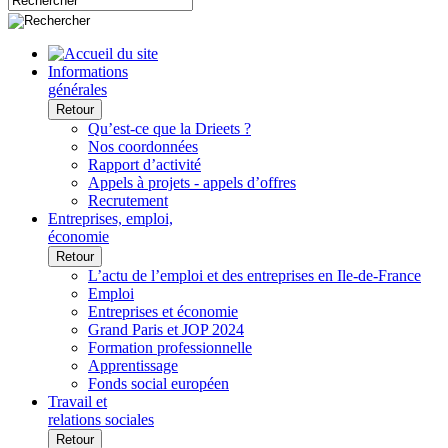
Informations
générales
Retour
Qu’est-ce que la Drieets ?
Nos coordonnées
Rapport d’activité
Appels à projets - appels d’offres
Recrutement
Entreprises, emploi,
économie
Retour
L’actu de l’emploi et des entreprises en Ile-de-France
Emploi
Entreprises et économie
Grand Paris et JOP 2024
Formation professionnelle
Apprentissage
Fonds social européen
Travail et
relations sociales
Retour