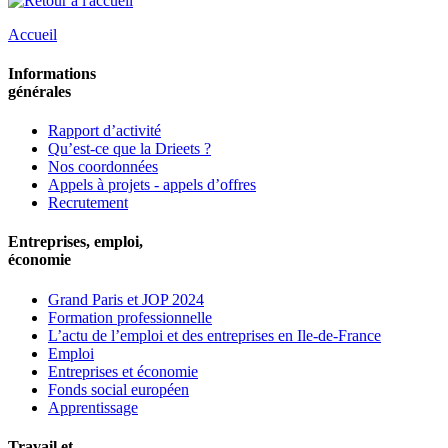
Accueil
Informations
générales
Rapport d’activité
Qu’est-ce que la Drieets ?
Nos coordonnées
Appels à projets - appels d’offres
Recrutement
Entreprises, emploi,
économie
Grand Paris et JOP 2024
Formation professionnelle
L’actu de l’emploi et des entreprises en Ile-de-France
Emploi
Entreprises et économie
Fonds social européen
Apprentissage
Travail et