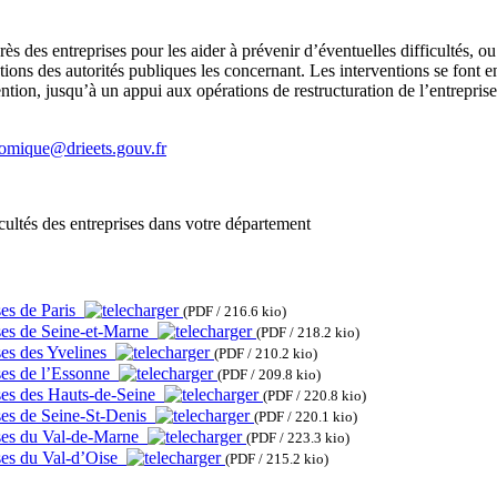
ès des entreprises pour les aider à prévenir d’éventuelles difficultés, ou à
ctions des autorités publiques les concernant. Les interventions se font en
vention, jusqu’à un appui aux opérations de restructuration de l’entrepri
mique@drieets.gouv.fr
icultés des entreprises dans votre département
ses de Paris
(PDF / 216.6 kio)
ises de Seine-et-Marne
(PDF / 218.2 kio)
ses des Yvelines
(PDF / 210.2 kio)
ises de l’Essonne
(PDF / 209.8 kio)
ises des Hauts-de-Seine
(PDF / 220.8 kio)
ises de Seine-St-Denis
(PDF / 220.1 kio)
ises du Val-de-Marne
(PDF / 223.3 kio)
ises du Val-d’Oise
(PDF / 215.2 kio)